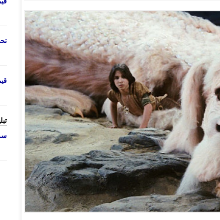
قی
تحص
قی
تبل
سرو