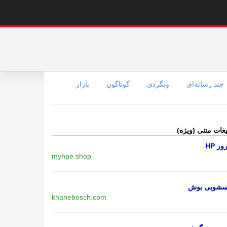
چند رسانه‌ای
وبگردی
گوناگون
بازار
یغات متنی (ویژه)
ر HP
myhpe.shop
اسشویی بوش
khanebosch.com