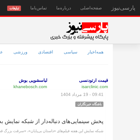
پارسی‌نیوز
صفحه‌اصلی
درباره‌ما
تماس‌با‌ما
تبلیغات
همه‌اخبار
سیاسی
اقتصادی
ورزشی
عل
قیمت ارتودنسی
لباسشویی بوش
khanebosch.com
isarclinic.com
09:41 - 19 مرداد 1404
باشگاه خبرنگاران
پخش سینمایی‌های دنباله‌دار از شبکه نمایش ب
شبکه نمایش این هفته فیلم‌های «داستان بی‌پایان»، «سرقت بزرگ قطار