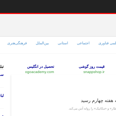
می فناوری
اجتماعی
استانی
بین‌الملل
فرهنگی‌هنری
قیمت روز گوشی
تحصیل در انگلیس
تبل
ogoacademy.com
snappshop.ir
سرو
فرهنگی‌هنری
لب
ه هفته چهارم رسید
» و «مکانیک» را روانه آنتن می‌کند.