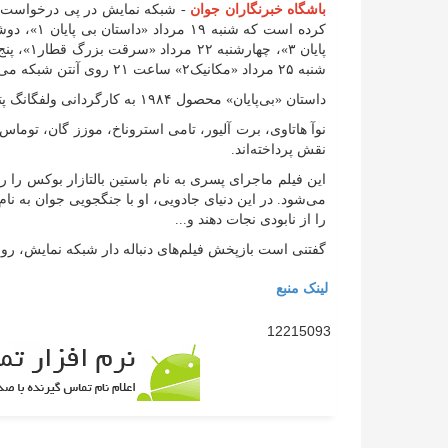
باشگاه خبرنگاران جوان
- شبکه نمایش در پی درخواست مخا
شنبه ۲۵ مرداد «مکانیک۲» ساعت ۲۱ روی آنتن شبکه می‌رود.
داستان «بی‌پایان» محصول ۱۹۸۴ به کارگردانی ولفگانگ پترسن بر پایه رمانی به همین نام اثرِ میشائل انده ساخته شده است.
نوآ هاتاوی، برت آلیور، تامی استروناخ، موزز گان، توماس
نقش پرداخته‌اند.
این فیلم ماجرای پسری به نام باستین بالتازار بوکس را رو
می‌شود. در این دنیای جادویی، او با جنگجویی جوان به نام آت
را از نابودی نجات دهند و...
گفتنی است بازپخش فیلم‌های دنباله دار شبکه نمایش، روز بعد در ساعت
لینک منبع
12215093