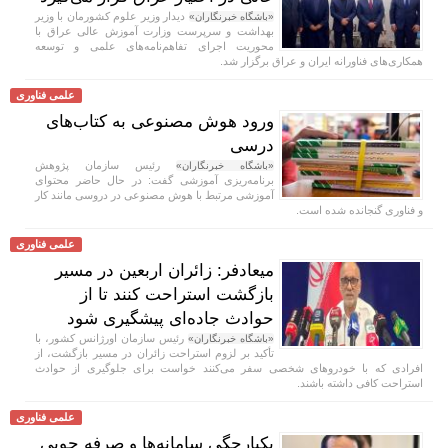
دیدار وزیر علوم کشورمان با وزیر
«باشگاه خبرنگاران»
بهداشت و سرپرست وزارت آموزش عالی عراق با
محوریت اجرای تفاهم‌نامه‌های علمی و توسعه
همکاری‌های فناورانه ایران و عراق برگزار شد.
علمی فناوری
ورود هوش مصنوعی به کتاب‌های
درسی
رئیس سازمان پژوهش
«باشگاه خبرنگاران»
برنامه‌ریزی آموزشی گفت: در حال حاضر محتوای
آموزشی مرتبط با هوش مصنوعی در دروسی مانند کار
و فناوری گنجانده شده است.
علمی فناوری
میعادفر: زائران اربعین در مسیر
بازگشت استراحت کنند تا از
حوادث جاده‌ای پیشگیری شود
رئیس سازمان اورژانس کشور، با
«باشگاه خبرنگاران»
تأکید بر لزوم استراحت زائران در مسیر بازگشت، از
افرادی که با خودروهای شخصی سفر می‌کنند خواست برای جلوگیری از حوادث
استراحت کافی داشته باشند.
علمی فناوری
یکپارچگی سامانه‌ها و صرفه جویی