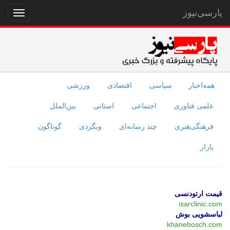
پارسی‌نیوز
نمایش
منو
همه‌اخبار
سیاسی
اقتصادی
ورزشی
علمی فناوری
اجتماعی
استانی
بین‌الملل
فرهنگی‌هنری
چند رسانه‌ای
وبگردی
گوناگون
بازار
قیمت ارتودنسی
isarclinic.com
لباسشویی بوش
khanebosch.com