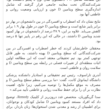
شرکت‌کنندگان تحت معاینه جامعی قرار گرفتند که شامل
اندازه‌گیری سطح ویتامین D خون و ارزیابی وضعیت روانی و
عاطفی آنها بود.
نتایج نشان داد که اضطراب و افسردگی در بین دانشجویان در بهار دو
برابر پاییز شایع است و سطح ویتامین D خون در طول بهار ۱.۹ برابر
کاهش می‌یابد. علاوه بر این، ۴۷.۹ درصد از دانشجویان در بهار کمبود
شدید ویتامین D داشتند، در حالی که این رقم در پاییز تنها ۵ درصد
بود.
محققان خاطرنشان کردند که خطر اضطراب و افسردگی در بین
شرکت‌کنندگانی که سطح ویتامین D بهینه داشتند، به طور قابل
توجهی کمتر بود. تیم تحقیقاتی معتقد است که این مطالعه اولین
اثبات منطقه‌ای از تغییرات فصلی در رابطه بین سطح ویتامین D و
سلامت روان و عاطفی است.
آندری تاراسوف، رئیس تیم تحقیقاتی و استادیار دانشکده پزشکی
دانشگاه ایمانوئل کانت، گفت: «ما بررسی منظم سطح ویتامین D و
مصرف به موقع مکمل‌ها را توصیه می‌کنیم، زیرا نتایج، اهمیت
نظارت بر آن را برای حفظ سلامت روانی و عاطفی تأیید می‌کند.»
سدا گریگوریان، متخصص غدد درون‌ریز از کلینیک Remedy، توضیح
داد که افراد مستعد کمبود ویتامین D شامل کودکان و نوجوانان،
برای اطمینان از رشد و معدنی شدن استخوان‌ها؛ زنان باردار، برای