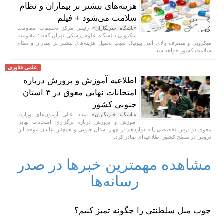
هزینه‌های بیشتر بر بیماران و نظام
سلامت می‌شود + فیلم
رئیس مرکز تحقیقات مقاومت
«باشگاه خبرنگاران»
میکروبی دانشگاه علوم پزشکی تهران گفت: مقاومت
میکروبی و مصرف بالای آنتی بیوتیک سبب تحمیل هزینه‌های بیشتر بر بیماران و نظام
سلامت کشور خواهد شد.
علمی فناوری
اطلاعیه آموزش و پرورش درباره
امتحانات نهایی معوق در ۴ استان
جنوبی کشور
ستاد عالی آزمون‌های وزارت
«باشگاه خبرنگاران»
آموزش و پرورش درباره برگزاری امتحانات نهایی
معوق دو درس تخصصی پایه دوازدهم در چهار استان جنوبی و همچنین غایبان موجه این
دروس در سطح کشور اطلاعیه‌ای صادر کرد.
مشاهده مهمترین خبرها در صدر
رسانه‌ها
چوب مبل سلطنتی را چگونه تمیز کنیم؟