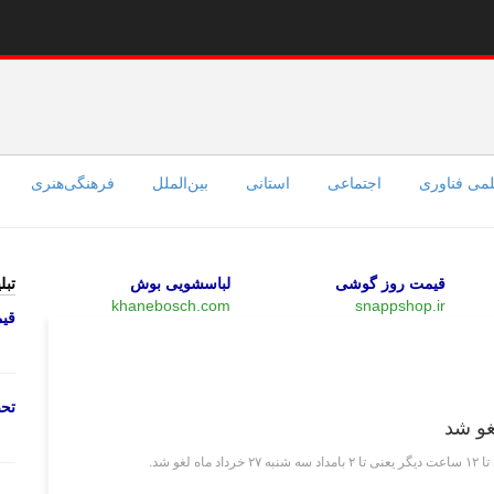
می فناوری
اجتماعی
استانی
بین‌الملل
فرهنگی‌هنری
قیمت روز گوشی
لباسشویی بوش
تبل
khanebosch.com
snappshop.ir
قی
اقتصادی
تحص
 شد.