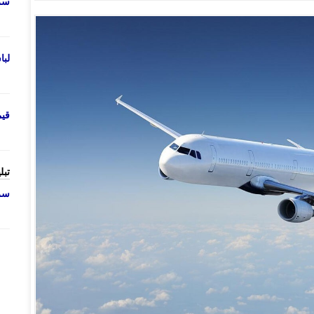
سرو
لب
قی
تبل
سرو