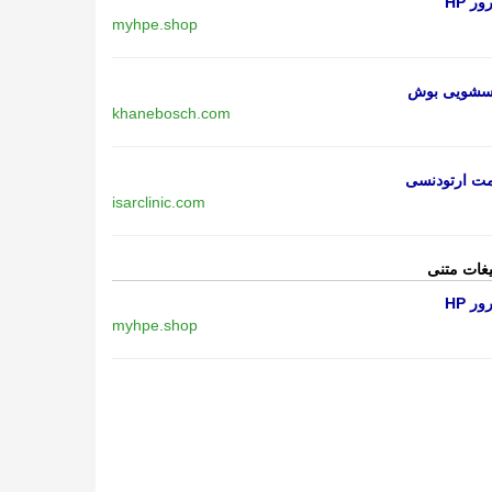
ر HP
myhpe.shop
اسشویی بوش
khanebosch.com
مت ارتودنسی
isarclinic.com
یغات متنی
ر HP
myhpe.shop