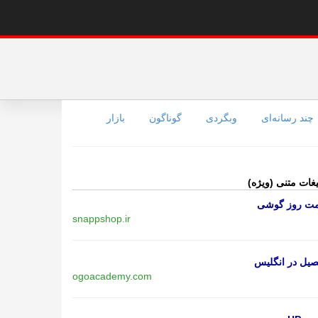
چند رسانه‌ای
وبگردی
گوناگون
بازار
یغات متنی (ویژه)
مت روز گوشی
snappshop.ir
یل در انگلیس
ogoacademy.com