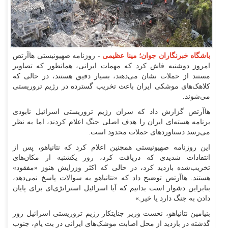
باشگاه خبرنگاران جوان؛ مینا عظیمی
- روزنامه صهیونیستی هاآرتص
امروز دوشنبه فاش کرد که مهمات ایرانی، همانطور که تصاویر
مستند از حملات نشان می‌دهند، بسیار دقیق هستند، در حالی که
کلاهک‌های موشکی ایران باعث تخریب گسترده در رژیم تروریستی
می‌شوند.
هاآرتص گزارش داد که سران رژیم تروریستی اسرائیل نابودی
برنامه هسته‌ای ایران را هدف اصلی جنگ اعلام کردند، اما به نظر
می‌رسد دستاورد‌های حملات محدود است.
این روزنامه صهیونیستی همچنین اعلام کرد که نتانیاهو، پس از
انتقادات شدیدی که دریافت کرد، روز یکشنبه از مکان‌های
تخریب‌شده بازدید کرد، در حالی که اکثر وزرایش هنوز «مفقود»
هستند. هاآرتص توضیح داد که «نتانیاهو به سوالات پاسخ نمی‌دهد،
بنابراین دشوار است بدانیم که آیا اسرائیل استراتژی‌ای برای پایان
دادن به جنگ دارد یا خیر.»
بنیامین نتانیاهو، نخست وزیر جنایتکار رژیم تروریستی اسرائیل روز
گذشته در بازدید از محل اصابت موشک‌های ایرانی در بت یام، جنوب