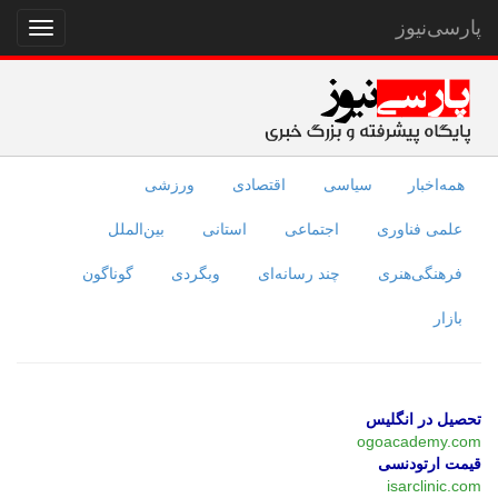
پارسی‌نیوز
نمایش
منو
همه‌اخبار
سیاسی
اقتصادی
ورزشی
علمی فناوری
اجتماعی
استانی
بین‌الملل
فرهنگی‌هنری
چند رسانه‌ای
وبگردی
گوناگون
بازار
تحصیل در انگلیس
ogoacademy.com
قیمت ارتودنسی
isarclinic.com