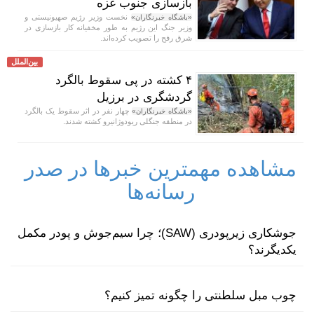
بازسازی جنوب غزه
نخست وزیر رژیم صهیونیستی و
«باشگاه خبرنگاران»
وزیر جنگ این رژیم به طور مخفیانه کار بازسازی در
شرق رفح را تصویب کرده‌اند.
بین‌الملل
۴ کشته در پی سقوط بالگرد
گردشگری در برزیل
چهار نفر در اثر سقوط یک بالگرد
«باشگاه خبرنگاران»
در منطقه جنگلی ریودوژانیرو کشته شدند.
مشاهده مهمترین خبرها در صدر
رسانه‌ها
جوشکاری زیرپودری (SAW)؛ چرا سیم‌جوش و پودر مکمل
یکدیگرند؟
چوب مبل سلطنتی را چگونه تمیز کنیم؟