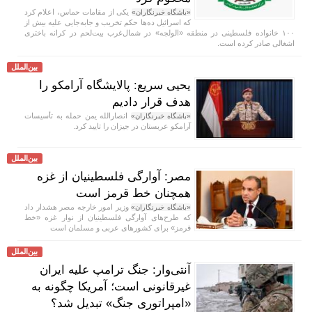
یکی از مقامات حماس، اعلام کرد
«باشگاه خبرنگاران»
که اسرائیل ده‌ها حکم تخریب و جابه‌جایی علیه بیش از
۱۰۰ خانواده فلسطینی در منطقه «الولجه» در شمال‌غرب بیت‌لحم در کرانه باختری
اشغالی صادر کرده است.
بین‌الملل
یحیی سریع: پالایشگاه آرامکو را
هدف قرار دادیم
انصارالله یمن حمله به تأسیسات
«باشگاه خبرنگاران»
آرامکو عربستان در جیزان را تایید کرد.
بین‌الملل
مصر: آوارگی فلسطینیان از غزه
همچنان خط قرمز است
وزیر امور خارجه مصر هشدار داد
«باشگاه خبرنگاران»
که طرح‌های آوارگی فلسطینیان از نوار غزه «خط
قرمز» برای کشور‌های عربی و مسلمان است
بین‌الملل
آنتی‌وار: جنگ ترامپ علیه ایران
غیرقانونی است؛ آمریکا چگونه به
«امپراتوری جنگ» تبدیل شد؟