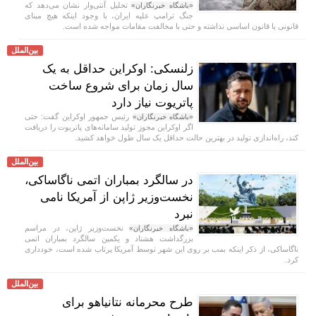
تحلیل آنتی‌وار نشان می‌دهد که
«باشگاه خبرنگاران»
جنگ ترامپ علیه ایران، با وجود اینکه هیچ مبنای
قانونی یا قانون اساسی نداشته و حتی با مخالفت مقامات مواجه شده است.
بین‌الملل
زلنسکی: اوکراین حداقل به یک
سال زمان برای شروع ساخت
پاتریوت نیاز دارد
رئیس جمهور اوکراین گفت: حتی
«باشگاه خبرنگاران»
اگر اوکراین مجوز تولید سامانه‌های پاتریوت را دریافت
کند، راه‌اندازی تولید در بهترین حالت حداقل یک سال طول خواهد کشید.
بین‌الملل
در سالگرد بمباران اتمی ناگاساکی،
نخست‌وزیر ژاپن از آمریکا نامی
نبرد
نخست‌وزیر ژاپن، در مراسم
«باشگاه خبرنگاران»
بزرگداشت هشتاد و یکمین سالگرد بمباران اتمی
ناگاساکی، از ذکر اینکه بمب بر روی این شهر توسط آمریکا پرتاب شده است، خودداری
کرد.
بین‌الملل
طرح محرمانه نتانیاهو برای