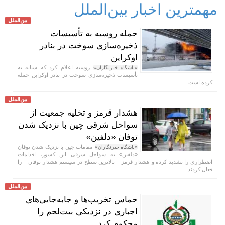
مهمترین اخبار بین‌الملل
بین‌الملل
حمله روسیه به تأسیسات
ذخیره‌سازی سوخت در بنادر
اوکراین
روسیه اعلام کرد که شبانه به
«باشگاه خبرنگاران»
تأسیسات ذخیره‌سازی سوخت در بنادر اوکراین حمله
کرده است.
بین‌الملل
هشدار قرمز و تخلیه جمعیت از
سواحل شرقی چین با نزدیک شدن
توفان «دلفین»
مقامات چین با نزدیک شدن توفان
«باشگاه خبرنگاران»
«دلفین» به سواحل شرقی این کشور، اقدامات
اضطراری را تشدید کرده و هشدار قرمز – بالاترین سطح در سیستم هشدار توفان – را
فعال کردند.
بین‌الملل
حماس تخریب‌ها و جابه‌جایی‌های
اجباری در نزدیکی بیت‌لحم را
محکوم کرد