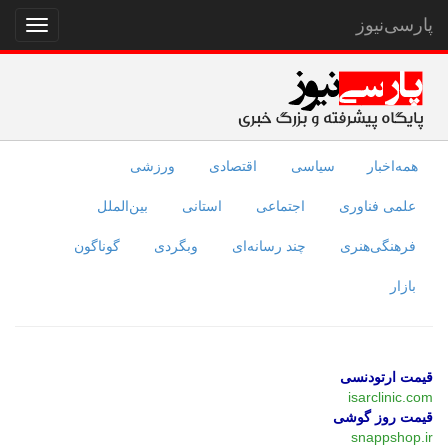
پارسی‌نیوز
نمایش
منو
همه‌اخبار
سیاسی
اقتصادی
ورزشی
علمی فناوری
اجتماعی
استانی
بین‌الملل
فرهنگی‌هنری
چند رسانه‌ای
وبگردی
گوناگون
بازار
قیمت ارتودنسی
isarclinic.com
قیمت روز گوشی
snappshop.ir