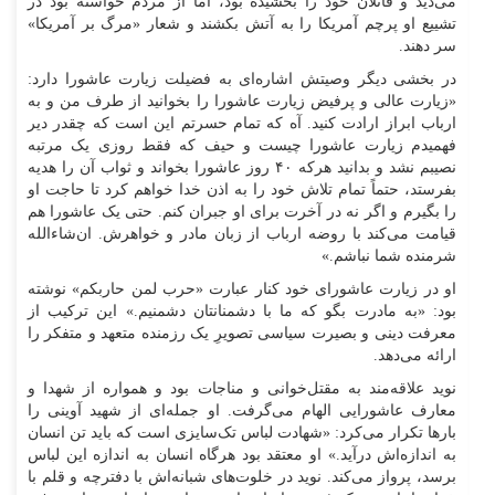
می‌دید و قاتلان خود را بخشیده بود، اما از مردم خواسته بود در
تشییع او پرچم آمریکا را به آتش بکشند و شعار «مرگ بر آمریکا»
سر دهند.
در بخشی دیگر وصیتش اشاره‌ای به فضیلت زیارت عاشورا دارد:
«زیارت عالی و پرفیض زیارت عاشورا را بخوانید از طرف من و به
ارباب ابراز ارادت کنید. آه که تمام حسرتم این است که چقدر دیر
فهمیدم زیارت عاشورا چیست و حیف که فقط روزی یک مرتبه
نصیبم نشد و بدانید هرکه ۴۰ روز عاشورا بخواند و ثواب آن را هدیه
بفرستد، حتماً تمام تلاش خود را به اذن خدا خواهم کرد تا حاجت او
را بگیرم و اگر نه در آخرت برای او جبران کنم. حتی یک عاشورا هم
قیامت می‌کند با روضه ارباب از زبان مادر و خواهرش. ان‌شاءالله
شرمنده شما نباشم.»
او در زیارت عاشورای خود کنار عبارت «حرب لمن حاربکم» نوشته
بود: «به مادرت بگو که ما با دشمنانتان دشمنیم.» این ترکیب از
معرفت دینی و بصیرت سیاسی تصویرِ یک رزمنده متعهد و متفکر را
ارائه می‌دهد.
نوید علاقه‌مند به مقتل‌خوانی و مناجات بود و همواره از شهدا و
معارف عاشورایی الهام می‌گرفت. او جمله‌ای از شهید آوینی را
بار‌ها تکرار می‌کرد: «شهادت لباس تک‌سایزی است که باید تن انسان
به اندازه‌اش درآید.» او معتقد بود هرگاه انسان به اندازه این لباس
برسد، پرواز می‌کند. نوید در خلوت‌های شبانه‌اش با دفترچه و قلم با