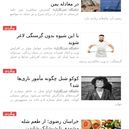
در معادله یمن
گسترش محاصره یمن علیه
«باشگاه خبرنگاران»
عربستان به فراتر از دریای سرخ و نیز حمله به مواضع
زمینی آن، پیام‌های زیادی دارد.
وبگردی
با این شیوه بدون گرسنگی لاغر
شوید
شناخت عوامل مؤثر بر افزایش
«باشگاه خبرنگاران»
وزن و ایجاد تغییرات تدریجی در سبک زندگی، می‌تواند
به شما کمک کند بدون حذف افراطی غذا‌ها و تحمل
گرسنگی، به وزن سالم‌تری برسید.
وبگردی
کوکو شنل چگونه مأمور نازی‌ها
شد؟
کوکو شنل به خاطر بسیاری از
«باشگاه خبرنگاران»
آفریده‌های ماندگارش شناخته می‌شود: پیراهن مشکی
کوتاه، عطر شنل شماره ۵ و خانه مد مشهورش در
جهان.
وبگردی
خراسان رضوی؛ از طعم شله
مشهدی تا شیشلیک شاندیز