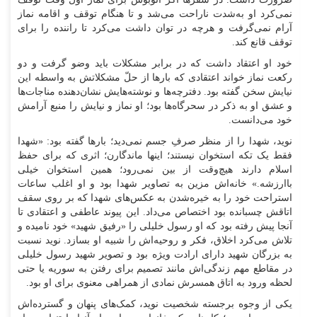
نمی‌کرد او به‌شدت ناراحت می‌شد و تا هنگام توقف و اقامه نماز
آرام نمی‌گرفت و هرچه در توان داشت می‌کرد تا راننده را برای
توقف قانع کند.
خود او اعتقاد داشت که در برابر مشکلات باید وضو گرفت و دو
رکعت نماز خواند اعتقادی که بار‌ها از حلّ مشکلاتش به واسطه این
نیایش سخن گفته بود. دفترچه‌ها و نوشته‌هایش نشان‌دهنده مناجات‌ها
و عشق او به ذکر در سحرگاه‌ها بود؛ او نماز و نیایش را منبع آرامش
خود می‌دانست.
نوید، شهدا را از منظر صرفِ جسم نمی‌دید؛ بار‌ها گفته بود: «شهدا
فقط یک تکه استخوان نیستند؛ اینها ماندگارن؛ اثری که برای حفظ
اسلام دارند هیچ‌وقت از بین نمی‌رود؛ همین استخوان خیلی
باارزشه.» خانه‌اش مزین به تصاویر شهدا بود و او اغلب ساعات
استراحت خود را به خیره‌شدن به عکس‌های شهدا که بر روی سقف
اتاقش چسبانده بود اختصاص می‌داد. این پیوند عاطفی و اعتقادی تا
آنجا پیش رفته بود که او رسول خلیلی را «رفیق شهید» خود نامیده و
تلاش می‌کرد اخلاق، فکر و روحیه‌اش را شبیه او بسازد. نوید نسبت
به بزرگان شهید دارای ارادت ویژه بود و تصویر شهید رسول خلیلی
در مقاطع مهم زندگی‌اش مانند تصمیم برای رفتن به سوریه یا حتی
لحظه ورود به اتاق همسرش نمادی از همراهی معنوی برای او بود.
یکی از وجوه برجسته شخصیت نوید، کمک‌های پنهان و گسترده‌اش