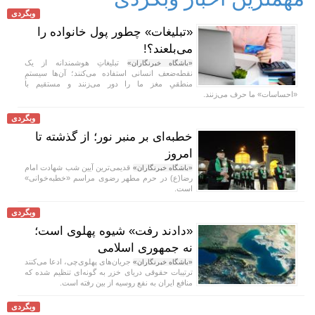
وبگردی
«تبلیغات» چطور پول خانواده را
می‌بلعند؟!
تبلیغاتِ هوشمندانه از یک
«باشگاه خبرنگاران»
نقطه‌ضعف انسانی استفاده می‌کنند؛ آن‌ها سیستمِ
منطقیِ مغز ما را دور می‌زنند و مستقیم با
«احساسات» ما حرف می‌زنند.
وبگردی
خطبه‌ای بر منبر نور؛ از گذشته تا
امروز
قدیمی‌ترین آیین شب شهادت امام
«باشگاه خبرنگاران»
رضا(ع) در حرم مطهر رضوی مراسم «خطبه‌خوانی»
است.
وبگردی
«دادند رفت» شیوه پهلوی است؛
نه جمهوری اسلامی
جریان‌های پهلوی‌چی، ادعا می‌کنند
«باشگاه خبرنگاران»
ترتیبات حقوقی دریای خزر به گونه‌ای تنظیم شده که
منافع ایران به نفع روسیه از بین رفته است.
وبگردی