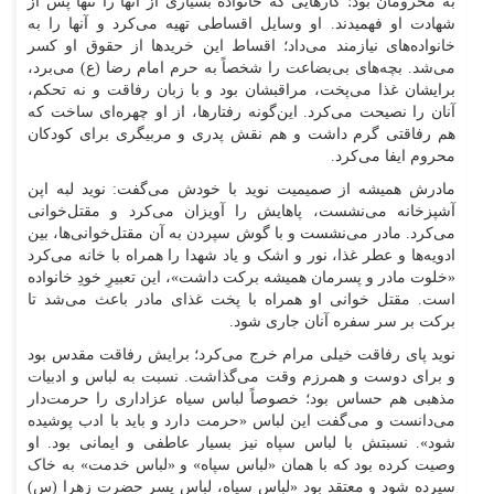
به محرومان بود؛ کار‌هایی که خانواده بسیاری از آنها را تنها پس از
شهادت او فهمیدند. او وسایل اقساطی تهیه می‌کرد و آنها را به
خانواده‌های نیازمند می‌داد؛ اقساط این خرید‌ها از حقوق او کسر
می‌شد. بچه‌های بی‌بضاعت را شخصاً به حرم امام رضا (ع) می‌برد،
برایشان غذا می‌پخت، مراقبشان بود و با زبان رفاقت و نه تحکم،
آنان را نصیحت می‌کرد. این‌گونه رفتارها، از او چهره‌ای ساخت که
هم رفاقتی گرم داشت و هم نقش پدری و مربیگری برای کودکان
محروم ایفا می‌کرد.
مادرش همیشه از صمیمیت نوید با خودش می‌گفت: نوید لبه اپن
آشپزخانه می‌نشست، پاهایش را آویزان می‌کرد و مقتل‌خوانی
می‌کرد. مادر می‌نشست و با گوش سپردن به آن مقتل‌خوانی‌ها، بین
ادویه‌ها و عطر غذا، نور و اشک و یاد شهدا را همراه با خانه می‌کرد
«خلوت مادر و پسرمان همیشه برکت داشت»، این تعبیرِ خودِ خانواده
است. مقتل خوانی او همراه با پخت غذای مادر باعث می‌شد تا
برکت بر سر سفره آنان جاری شود.
نوید پای رفاقت خیلی مرام خرج می‌کرد؛ برایش رفاقت مقدس بود
و برای دوست و همرزم وقت می‌گذاشت. نسبت به لباس و ادبیات
مذهبی هم حساس بود؛ خصوصاً لباس سیاه عزاداری را حرمت‌دار
می‌دانست و می‌گفت این لباس «حرمت دارد و باید با ادب پوشیده
شود». نسبتش با لباس سپاه نیز بسیار عاطفی و ایمانی بود. او
وصیت کرده بود که با همان «لباس سپاه» و «لباس خدمت» به خاک
سپرده شود و معتقد بود «لباس سپاه، لباس پسر حضرت زهرا (س)