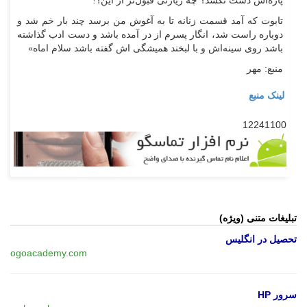
پاره‌اش دست نکشد؟ چه زیارتی قبول‌تر از این؟!
تابوت که آمد قسمت زنانه تا به آغوش من برسد چند بار خم شد و
دوباره راست شد، انگار پسرم از در آمده باشد و دست ادب گذاشته
باشد روی سینه‌اش و با لبخند همیشگی اش گفته باشد سلام اماه»
منبع: مهر
لینک منبع
12241100
تبلیغات متنی (ویژه)
تحصیل در انگلیس
ogoacademy.com
سرور HP