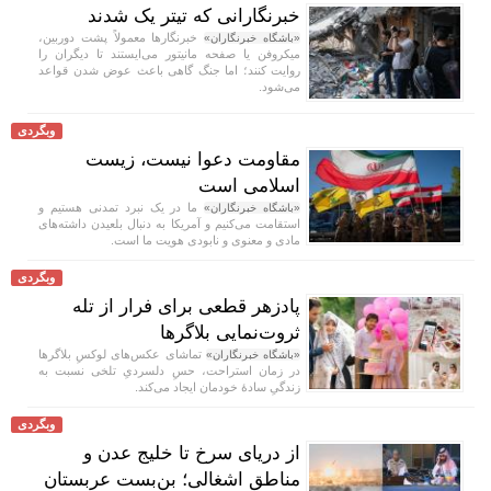
خبرنگارانی که تیتر یک شدند
خبرنگار‌ها معمولاً پشت دوربین،
«باشگاه خبرنگاران»
میکروفن یا صفحه مانیتور می‌ایستند تا دیگران را
روایت کنند؛ اما جنگ گاهی باعث عوض شدن قواعد
می‌شود.
وبگردی
مقاومت دعوا نیست، زیست
اسلامی است
ما در یک نبرد تمدنی هستیم و
«باشگاه خبرنگاران»
استقامت می‌کنیم و آمریکا به دنبال بلعیدن داشته‌های
مادی و معنوی و نابودی هویت ما است.
وبگردی
پادزهر قطعی برای فرار از تله
ثروت‌نمایی بلاگر‌ها
تماشای عکس‌های لوکسِ بلاگر‌ها
«باشگاه خبرنگاران»
در زمان استراحت، حسِ دلسردیِ تلخی نسبت به
زندگیِ سادهٔ خودمان ایجاد می‌کند.
وبگردی
از دریای سرخ تا خلیج عدن و
مناطق اشغالی؛ بن‌بست عربستان