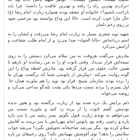
«برادرم بهترین راه را رفته و بهترین عاقبت را داشته؛ چرا باید
ناراحت باشیم؟» خانواده او معتقد بودند همواره زیارت امام رضا (ع)
حال مارا خوب کرده است. حالا این وداع توانسته بود مرحمی شود
بر روی زخم دلمان.
شهید نوید صفری بسیار به زیارت امام رضا می‌رفت و ایشان را به
اسم دردانه‌اش «یاابا الجواد» صدا می‌زد و از امام طلب شفاعت و
آرامش می‌کرد.
مادرش می‌گفت هروقت به من سلام می‌کرد دستش را به روی
سینه‌اش قرار می‌داد. وقتی تابوت او را به من رساندند او بازهم با
همین حالت جلوی من قرار گرفته بود. مادرش لحظه وداع را این
گونه روایت می‌کند: «پیکرش از پابوسی شما که برگشت تهران ما
را برده بودند سازمان بسیج. قرار بود نوید را هم بیاورند همان جا.
اول پسرم را بردند سمت مرد‌ها یکی پشت بلندگو مداحی می‌کرد و
روضه می‌خواند.
دلم برایش یک ذره شده بود از زیارت برگشته بود و هنوز ندیده
بودمش. گفتم تابوت را از پرده رد کنید و بیاورید سمت من
می‌خواهم به نویدم زیارت قبول بگویم. پسر رشید من با بدن پاره
پاره و زخمی رفته بود پابوس امام مهربانش با سر بریده به آقایش
سلام کرده بود. مگر می‌شد صاحبخانه تحویلش نگیرد؟ می‌شد جواب
سلامش را ندهد؟ توی آغوشش مهمانش نکند؟ روی زخم‌های تن پاره