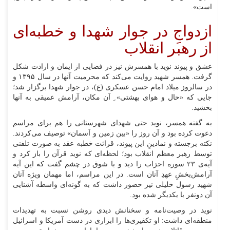
است».
ازدواجِ در جوار شهدا و خطبه‌ای
از رهبر انقلاب
عشق و پیوند نوید با همسرش نیز در فضایی از ایمان و ارادت شکل
گرفت. همسر شهید روایت می‌کند که محرمیت آنها در سال ۱۳۹۵ و
در سالروز میلاد امام حسن عسکری (ع)، در جوار شهدا برگزار شد؛
جایی که «حال و هوای بهشتی» ِ آن مکان، آرامش عمیقی به آنها
بخشید.
به گفته همسر، نوید حتی شهدای شهرستانی را هم برای مراسم
دعوت کرده بود و آن روز را «بین زمین و آسمان» توصیف می‌کردند.
نکته برجسته و نمادینِ این پیوند، قرائت خطبه عقد به صورت تلفنی
توسط رهبر معظم انقلاب بود؛ لحظه‌ای که نوید قرآن را باز کرد و
آیه‌ی ۲۳ سوره احزاب را دید و با شوق در چشم گفت که این آیه
آرامش‌بخشِ عهدِ آنان است. در این مراسم، اما مهمان ویژه آنان
شهید رسول خلیلی نیز حضور داشت که به گونه‌ای واسطه آشنایی
آن دونفر با یکدیگر شده بود.
نوید در وصیت‌نامه و سخنانش دیدی روشن نسبت به تهدیدات
منطقه‌ای داشت: او تکفیری‌ها را ابزاری در دست آمریکا و اسرائیل