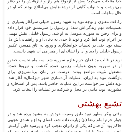
خدا مناجات می‌کرد؛ پیش از ازدواج هم راز و نیازهایش را در دفتر
می‌نوشت و خانواده گاهی از نوشته‌هایش بی‌اطلاع بودند که او در
حال مناجات است.
رفاقت معنوی و توجه نوید به شهید رسول خلیلی سرآغاز بسیاری از
تصمیمات مهم زندگی‌اش شد؛ او رسول را سرمشق خود قرار داده
و برای رفتن به سوریه متوسل به او شد. رسول خلیلی نقش مهمی
در اعزام نوید ایفا کرد و نوید تا حدی به دعای او و راهنمایی‌اش دل
بسته بود. حتی در لحظات خواستگاری و ورود به اتاق همسر، عکس
رسول خلیلی را دید و آن را نشانه‌ای از همراهی آن شهید دانست.
نوید در قالب مدافعان حرم عازم سوریه شد. سه ماه نخست حضور
او در سوریه بدون عملیات رزمی عمده گذشت و نیرو‌ها عمدتاً
مشغول تثبیت مواضع بودند. درست در زمان برنامه‌ریزی برای
بازگشت نوید به ایران، عملیات آزادسازی شهر «بوکمال» آغاز شد.
نوید دلش می‌خواست در این عملیات حاضر باشد. پس از استخاره و
مشورت، نوید ماندن در محل و شرکت در عملیات را انتخاب کرد.
تشیع بهشتی
وقتی پیکر مطهر نوید طبق وصیت خودش به مشهد برده شد و در
جوار حرم امام رضا (ع) زیارت داده شد، فضای وداع و شادی عجیبی
حاکم بود. آن‌چنان‌که یکی از زائران تعجب کرد و پرسید «این آرامش
عجیب نیست؟ دلیلش چیست؟» خواهر شهید پاسخ داده بود که