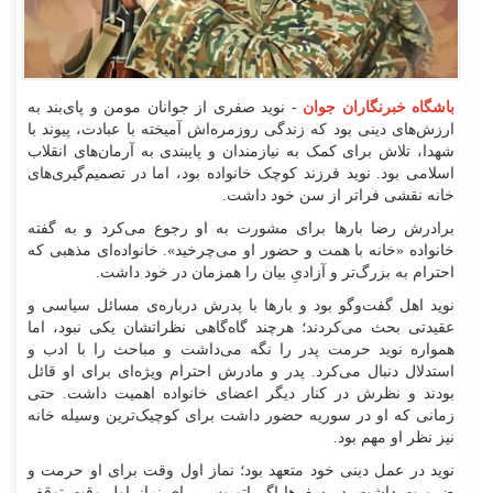
باشگاه خبرنگاران جوان
- نوید صفری از جوانان مومن و پای‌بند به
ارزش‌های دینی بود که زندگی روزمره‌اش آمیخته با عبادت، پیوند با
شهدا، تلاش برای کمک به نیازمندان و پایبندی به آرمان‌های انقلاب
اسلامی بود. نوید فرزند کوچک خانواده بود، اما در تصمیم‌گیری‌های
خانه نقشی فراتر از سن خود داشت.
برادرش رضا بار‌ها برای مشورت به او رجوع می‌کرد و به گفته
خانواده «خانه با همت و حضور او می‌چرخید». خانواده‌ای مذهبی که
احترام به بزرگ‌تر و آزادیِ بیان را همزمان در خود داشت.
نوید اهل گفت‌و‌گو بود و بار‌ها با پدرش درباره‌ی مسائل سیاسی و
عقیدتی بحث می‌کردند؛ هرچند گاه‌گاهی نظراتشان یکی نبود، اما
همواره نوید حرمت پدر را نگه می‌داشت و مباحث را با ادب و
استدلال دنبال می‌کرد. پدر و مادرش احترام ویژه‌ای برای او قائل
بودند و نظرش در کنار دیگر اعضای خانواده اهمیت داشت. حتی
زمانی که او در سوریه حضور داشت برای کوچیک‌ترین وسیله خانه
نیز نظر او مهم بود.
نوید در عمل دینی خود متعهد بود؛ نماز اول وقت برای او حرمت و
ضرورت داشت. در سفر‌ها اگر اتوبوس برای نماز اول وقت توقف