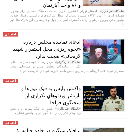
و ۸۶ واحد آپارتمان
دادستان تهران با تشریح آخرین اقدامات دستگاه قضایی برای وصول
«باشگاه خبرنگاران»
تعهدات ارزی، از تهاتر ۱۶۷۳ میلیارد تومان از اموال شرکت‌های تراستی، وصول چندین
میلیون دلار، یورو و درهم و توقیف گسترده اموال منقول و غیرمنقول این شرکت‌ها خبر
داد.
اجتماعی
ادعای نماینده مجلس درباره
«نحوه ردزنی محل استقرار شهید
لاریجانی» صحت ندارد
مرکز رسانه قوه قضاییه، ادعای
«باشگاه خبرنگاران»
یکی از نمایندگان مجلس مبنی بر شناسایی محل
استقرار شهید علی لاریجانی، از طریق تماس تلفنی فرزند شهید را نادرست خواند.
اجتماعی
واکنش پلیس به فیک نیوز‌ها و
بازنشرِ ویدئوهایِ تکراری از
سخنگوی فراجا
پلیس به فیک نیوزها و بازنشرِ
«باشگاه خبرنگاران»
ویدئوهایِ تکراری از سخنگوی فراجا واکنش نشان داد.
اجتماعی
ترافیک سنگین در جاده چالوس/