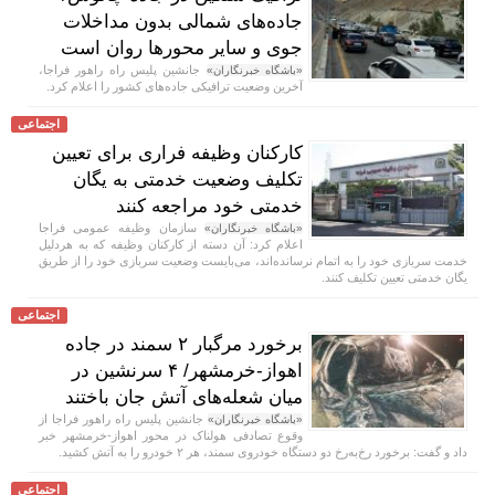
جاده‌های شمالی بدون مداخلات
جوی و سایر محور‌ها روان است
جانشین پلیس راه راهور فراجا،
«باشگاه خبرنگاران»
آخرین وضعیت ترافیکی جاده‌های کشور را اعلام کرد.
اجتماعی
کارکنان وظیفه فراری برای تعیین
تکلیف وضعیت خدمتی به یگان
خدمتی خود مراجعه کنند
سازمان وظیفه عمومی فراجا
«باشگاه خبرنگاران»
اعلام کرد: آن دسته از کارکنان وظیفه که به هردلیل
خدمت سربازی خود را به اتمام نرسانده‌اند، می‌بایست وضعیت سربازی خود را از طریق
یگان خدمتی تعیین تکلیف کنند.
اجتماعی
برخورد مرگبار ۲ سمند در جاده
اهواز-خرمشهر/ ۴ سرنشین در
میان شعله‌های آتش جان باختند
جانشین پلیس راه راهور فراجا از
«باشگاه خبرنگاران»
وقوع تصادفی هولناک در محور اهواز-خرمشهر خبر
داد و گفت: برخورد رخ‌به‌رخ دو دستگاه خودروی سمند، هر ۲ خودرو را به آتش کشید.
اجتماعی