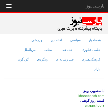
پارسی‌نیوز
نمایش
منو
همه‌اخبار
سیاسی
اقتصادی
ورزشی
علمی فناوری
اجتماعی
استانی
بین‌الملل
فرهنگی‌هنری
چند رسانه‌ای
وبگردی
گوناگون
بازار
لباسشویی بوش
khanebosch.com
قیمت روز گوشی
snappshop.ir