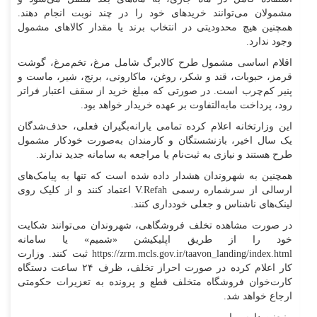
مشمولان می‌توانند خرید‌های خود را در چند نوبت انجام دهند.
همچنین هیچ محدودیتی در انتخاب برند یا مقدار کالا‌های مشمول
وجود ندارد.
اقلام اساسی مشمول طرح کالابرگ شامل مرغ، تخم‌مرغ، گوشت
قرمز، حبوبات، قند و شکر، روغن، ماکارونی، برنج، شیر، ماست و
پنیر کم‌چرب است. در صورتی که مبلغ خرید از سقف اعتبار فراتر
رود، پرداخت مابه‌التفاوت بر عهده خریدار خواهد بود.
این وزارتخانه اعلام کرده تمامی یارانه‌بگیران فعلی، حذف‌شدگان
یک سال اخیر، بازنشستگان و کارمندان به‌صورت خودکار مشمول
طرح هستند و نیازی به ثبت‌نام یا مراجعه به سامانه جدید ندارند.
همچنین به شهروندان هشدار داده شده است که تنها به پیامک‌های
ارسالی از سرشماره رسمی V.Refah اعتماد کنند و از کلیک روی
لینک‌های ناشناس و جعلی خودداری کنند.
در صورت مشاهده تخلف فروشگاهی، شهروندان می‌توانند شکایت
خود را از طریق اپلیکیشن «شمیم» یا سامانه
https://zrm.mcls.gov.ir/taavon_landing/index.html ثبت کنند. وزارت
کار اعلام کرده در صورت احراز تخلف، ظرف ۲۴ ساعت دستگاه
کارت‌خوان فروشگاه متخلف قطع و پرونده به تعزیرات حکومتی
ارجاع خواهد شد.