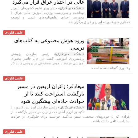
عالی در اختیار عراق قرار می‌گیرد
دیدار وزیر علوم کشورمان با وزیر
«باشگاه خبرنگاران»
بهداشت و سرپرست وزارت آموزش عالی عراق با
محوریت اجرای تفاهم‌نامه‌های علمی و توسعه
همکاری‌های فناورانه ایران و عراق برگزار شد.
علمی فناوری
ورود هوش مصنوعی به کتاب‌های
درسی
رئیس سازمان پژوهش
«باشگاه خبرنگاران»
برنامه‌ریزی آموزشی گفت: در حال حاضر محتوای
آموزشی مرتبط با هوش مصنوعی در دروسی مانند کار
و فناوری گنجانده شده است.
علمی فناوری
میعادفر: زائران اربعین در مسیر
بازگشت استراحت کنند تا از
حوادث جاده‌ای پیشگیری شود
رئیس سازمان اورژانس کشور، با
«باشگاه خبرنگاران»
تأکید بر لزوم استراحت زائران در مسیر بازگشت، از
افرادی که با خودروهای شخصی سفر می‌کنند خواست برای جلوگیری از حوادث
استراحت کافی داشته باشند.
علمی فناوری