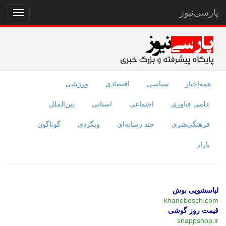
پارسی‌نیوز
نمایش
منو
همه‌اخبار
سیاسی
اقتصادی
ورزشی
علمی فناوری
اجتماعی
استانی
بین‌الملل
فرهنگی‌هنری
چند رسانه‌ای
وبگردی
گوناگون
بازار
لباسشویی بوش
khanebosch.com
قیمت روز گوشی
snappshop.ir