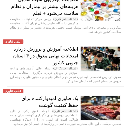
هزینه‌های بیشتر بر بیماران و نظام
سلامت می‌شود + فیلم
رئیس مرکز تحقیقات مقاومت
«باشگاه خبرنگاران»
میکروبی دانشگاه علوم پزشکی تهران گفت: مقاومت
میکروبی و مصرف بالای آنتی بیوتیک سبب تحمیل هزینه‌های بیشتر بر بیماران و نظام
سلامت کشور خواهد شد.
علمی فناوری
اطلاعیه آموزش و پرورش درباره
امتحانات نهایی معوق در ۴ استان
جنوبی کشور
ستاد عالی آزمون‌های وزارت
«باشگاه خبرنگاران»
آموزش و پرورش درباره برگزاری امتحانات نهایی
معوق دو درس تخصصی پایه دوازدهم در چهار استان جنوبی و همچنین غایبان موجه این
دروس در سطح کشور اطلاعیه‌ای صادر کرد.
علمی فناوری
یک فناوری امیدوارکننده برای
حفظ کیفیت گوشت
انجماد عمیق یکی از قابل
«باشگاه خبرنگاران»
اعتمادترین روش‌ها برای نگهداری گوشت برای مدت
طولانی است که ایمنی آن را از دیدگاه بهداشتی
تضمین می‌کند. با این حال، منجر به تغییرات دائمی در ویژگی‌های حسی آن نیز می‌شود.