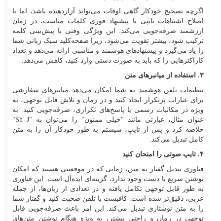
اگرچه تصحیح خودکار گاهی اوقات می‌تواند آزاردهنده باشد، اما با
اصلاح اشتباهات تایپی یا پیشنهاد فوری کلمات مناسب، در زمان
ارزشمند صرفه‌جویی می‌کند. این ویژگی وقتی با پیش‌بینی کلمه
ترکیب شود، بیشتر تقویت می‌شود، زیرا صفحه‌کلید سبک زبانی شما
را یاد می‌گیرد و پیشنهاد‌های هوشمند و مناسبی ارائه می‌دهد و تعداد
کاراکتر‌هایی را که باید به صورت دستی وارد کنید، کاهش می‌دهد.
۳. استفاده از میانبر‌های متن
تنظیمات تلفن هوشمند به شما امکان می‌دهد میانبر‌های سفارشی
برای عبارات پرتکرار ایجاد کنید و در زمان و تلاش قابل توجهی، به
ویژه در مکاتبات رسمی یا پاسخ‌های تکراری، صرفه‌جویی کنید. به
عنوان مثال، عبارتی مانند "خیلی ممنون" را می‌توان به "Sh J"
خلاصه کرد و پس از تایپ، سیستم به طور خودکار آن را به متن
کامل تبدیل می‌کند.
۴. تایپ صوتی را امتحان کنید
فناوری تبدیل گفتار به متن، زمانی که در موقعیتی هستید که امکان
نوشتن سریع با دست وجود ندارد، گزینه‌ای ایده‌آل است. این فناوری
به طور قابل توجهی تکامل یافته و در تعدادی از زبان‌ها، از جمله
عربی، دقیق‌تر شده است. کافیست با تلفن صحبت کنید و گفتار شما
را به متن نوشتاری تبدیل می‌کند. این امر باعث صرفه‌جویی قابل
توجهی در زمان و راحتی بیشتر، به ویژه هنگام نوشتن متن‌های