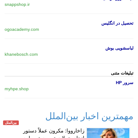
snappshop.ir
تحصیل در انگلیس
ogoacademy.com
لباسشویی بوش
khanebosch.com
تبلیغات متنی
سرور HP
myhpe.shop
مهمترین اخبار بین‌الملل
بین‌الملل
زاخارووا: مکرون عملاً دستور