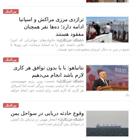
بین‌الملل
تراژدی مرزی مراکش و اسپانیا
ادامه دارد؛ ده‌ها نفر همچنان
مفقود هستند
خانواده‌های مهاجرانی که اخیرا
«باشگاه خبرنگاران»
تلاش داشتند خود را به اسپانیا برسانند، این روز‌ها با
تجمع در مرز به دنبال عزیزان مفقودشده خود هستند.
بین‌الملل
نتانیاهو: با یا بدون توافق هر کاری
لازم باشد انجام می‌دهیم
نخست وزیر رژیم صهیونیستی
«باشگاه خبرنگاران»
مدعی شد که ترامپ دوست بزرگی است اما اسرائیل
هر کاری که لازم باشد برای امنیت خود انجام خواهد
داد.
بین‌الملل
وقوع حادثه دریایی در سواحل یمن
انفجار مهیبی در نزدیکی یک کشتی
«باشگاه خبرنگاران»
در سواحل یمن گزارش شده است.