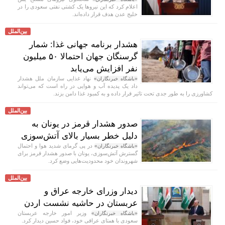
اعلام کرد که این نیروها یک کشتی نفتی سعودی را در
خلیج عدن هدف قرار داده‌اند.
بین‌الملل
هشدار برنامه جهانی غذا: شمار
گرسنگان جهان احتمالا ۵۰ میلیون
نفر افزایش می‌یابد
نهاد غذایی سازمان ملل هشدار
«باشگاه خبرنگاران»
داد یک پدیده آب و هوایی در راه است که می‌تواند
کشاورزی را به طور جدی تحت تاثیر قرار داده و به کمبود غذا دامن بزند.
بین‌الملل
صدور هشدار قرمز در یونان به
دلیل خطر بسیار بالای آتش‌سوزی
در پی گرمای شدید هوا و احتمال
«باشگاه خبرنگاران»
گسترش آتش‌سوزی، یونان با صدور هشدار قرمز برای
شهروندان خود محدودیت‌هایی وضع کرد.
بین‌الملل
دیدار وزرای خارجه عراق و
عربستان در حاشیه نشست اردن
وزیر امور خارجه عربستان
«باشگاه خبرنگاران»
سعودی با همتای عراقی خود، فواد حسین دیدار کرد.