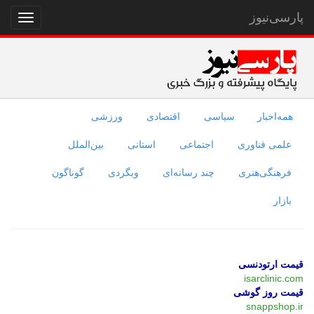
پارسی‌نیوز
نمایش
منو
همه‌اخبار
سیاسی
اقتصادی
ورزشی
علمی فناوری
اجتماعی
استانی
بین‌الملل
فرهنگی‌هنری
چند رسانه‌ای
وبگردی
گوناگون
بازار
قیمت ارتودنسی
isarclinic.com
قیمت روز گوشی
snappshop.ir