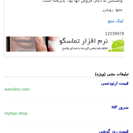
واشنگتن به دنبال فروش آنها بود، پذیرفته است.
منبع: رویترز
لینک منبع
12239978
تبلیغات متنی (ویژه)
قیمت ارتودنسی
isarclinic.com
سرور HP
myhpe.shop
قیمت روز گوشی