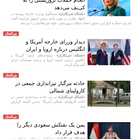
انجام حملات تروریستی را به
کی‌یف می‌دهد
سخنگوی وزارت خارجه روسیه در
«باشگاه خبرنگاران»
اظهار نظری در مورد بیانیه رئیس جمهور فرانسه گفت
که وی عملاً به اوکراین دستور انجام حملات تروریستی علیه غیرنظامیان را می‌دهد.
بین‌الملل
دیدار وزرای خارجه آمریکا و
انگلیس درباره اروپا و ایران
دیپلمات‌های ارشد آمریکا و
«باشگاه خبرنگاران»
انگلیس درباره امنیت اروپا و برنامه هسته‌ای ایران
گفت‌و‌گو کردند.
بین‌الملل
حادثه مرگبار تیراندازی جمعی در
کارولینای شمالی
در پی حادثه تیراندازی جمعی در
«باشگاه خبرنگاران»
ایالت کارولینای شمالی آمریکا، چندین کشته گزارش
شد.
بین‌الملل
یمن یک نفتکش سعودی دیگر را
هدف قرار داد
سخنگوی نیروهای مسلح یمن
«باشگاه خبرنگاران»