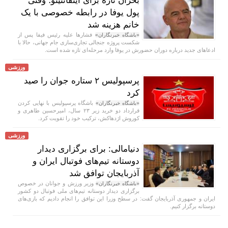
بحران تازه برای اینفانتینو؛ وقتی
پول یوفا در رابطه خصوصی با یک
خانم هزینه شد
فشار‌ها علیه رئیس فیفا پس از
«باشگاه خبرنگاران»
شکست پروژه جنجالی تجاری‌سازی جام جهانی، حالا با
ادعا‌های جدید درباره دوران حضورش در یوفا وارد مرحله‌ای تازه شده است.
ورزشی
پرسپولیس ۲ ستاره جوان را صید
کرد
باشگاه پرسپولیس با نهایی کردن
«باشگاه خبرنگاران»
قرارداد دو خرید زیر ۲۳ سال، امیرحسین طاهری و
کوروش اژدهاکش، ترکیب خود را تقویت کرد.
ورزشی
دنیامالی: برای برگزاری دیدار
دوستانه تیم‌های فوتبال ایران و
آذربایجان توافق شد
وزیر ورزش و جوانان در خصوص
«باشگاه خبرنگاران»
برگزاری دیدار دوستانه تیم‌های ملی فوتبال دو کشور
ایران و جمهوری آذربایجان گفت: در سطح وزرا این توافق را انجام دادیم که بازی‌های
دوستانه برگزار کنیم.