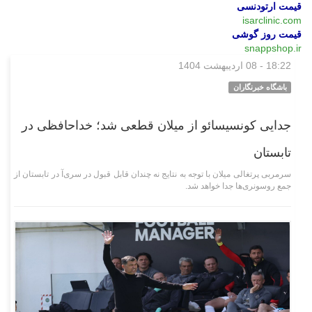
قیمت ارتودنسی
isarclinic.com
قیمت روز گوشی
snappshop.ir
18:22 - 08 اردیبهشت 1404
ورزشی
باشگاه خبرنگاران
جدایی کونسیسائو از میلان قطعی شد؛ خداحافظی در
تابستان
سرمربی پرتغالی میلان با توجه به نتایج نه چندان قابل قبول در سری‌آ در تابستان از
جمع روسونری‌ها جدا خواهد شد.