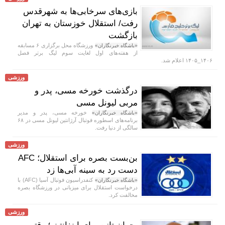
بازی‌های سرخابی‌ها به شهرقدس
رفت/ استقلال خوزستان به تهران
بازگشت
ورزشگاه محل برگزاری ۶ مسابقه
«باشگاه خبرنگاران»
از هفته‌های اول لغایت سوم لیگ برتر فصل
۱۴۰۶_۱۴۰۵ اعلام شد.
ورزشی
درگذشت خورخه مسی، پدر و
مربی لیونل مسی
خورخه مسی، پدر و مدیر
«باشگاه خبرنگاران»
برنامه‌های اسطوره فوتبال آرژانتین لیونل مسی در ۶۸
سالگی از دنیا رفت.
ورزشی
بن‌بست بصره برای استقلال؛ AFC
دست رد به سینه آبی‌ها زد
کنفدراسیون فوتبال آسیا (AFC) با
«باشگاه خبرنگاران»
درخواست استقلال برای میزبانی در ورزشگاه بصره
مخالفت کرد.
ورزشی