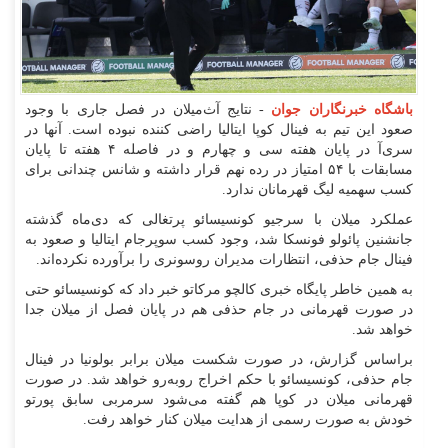
باشگاه خبرنگاران جوان
- نتایج آث‌میلان در فصل جاری با وجود
صعود این تیم به فینال کوپا ایتالیا راضی کننده نبوده است. آنها در
سری‌آ در پایان هفته سی و چهارم و در فاصله ۴ هفته تا پایان
مسابقات با ۵۴ امتیاز در رده نهم قرار داشته و شانس چندانی برای
کسب سهمیه لیگ قهرمانان ندارد.
عملکرد میلان با سرجیو کونسیسائو پرتغالی که دی‌ماه گذشته
جانشنین پائولو فونسکا شد، وجود کسب سوپرجام ایتالیا و صعود به
فینال جام حذفی، انتظارات مدیران روسونری را برآورده نکرده‌اند.
به همین خاطر پایگاه خبری کالچو مرکاتو خبر داد که کونسیسائو حتی
در صورت قهرمانی در جام حذفی هم در پایان فصل از میلان جدا
خواهد شد.
براساس گزارش، در صورت شکست میلان برابر بولونیا در فینال
جام حذفی، کونسیسائو با حکم اخراج رو‌به‌رو خواهد شد. در صورت
قهرمانی میلان در کوپا هم گفته می‌شود سرمربی سابق پورتو
خودش به صورت رسمی از هدایت میلان کنار خواهد رفت.