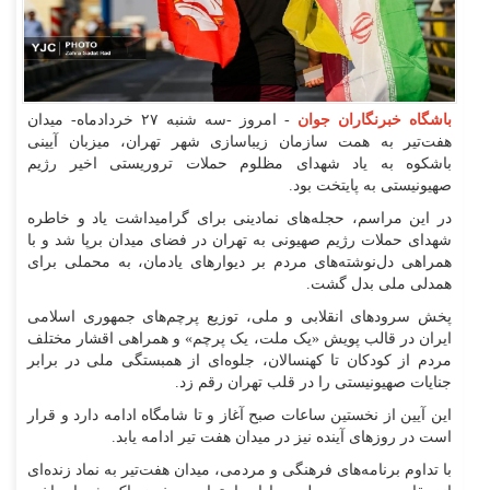
باشگاه خبرنگاران جوان
- امروز -سه شنبه ۲۷ خردادماه- میدان
هفت‌تیر به همت سازمان زیباسازی شهر تهران، میزبان آیینی
باشکوه به یاد شهدای مظلوم حملات تروریستی اخیر رژیم
صهیونیستی به پایتخت بود.
در این مراسم، حجله‌های نمادینی برای گرامیداشت یاد و خاطره
شهدای حملات رژیم صهیونی به تهران در فضای میدان برپا شد و با
همراهی دل‌نوشته‌های مردم بر دیوار‌های یادمان، به محملی برای
همدلی ملی بدل گشت.
پخش سرود‌های انقلابی و ملی، توزیع پرچم‌های جمهوری اسلامی
ایران در قالب پویش «یک ملت، یک پرچم» و همراهی اقشار مختلف
مردم از کودکان تا کهنسالان، جلوه‌ای از همبستگی ملی در برابر
جنایات صهیونیستی را در قلب تهران رقم زد.
این آیین از نخستین ساعات صبح آغاز و تا شامگاه ادامه دارد و قرار
است در روز‌های آینده نیز در میدان هفت تیر ادامه یابد.
با تداوم برنامه‌های فرهنگی و مردمی، میدان هفت‌تیر به نماد زنده‌ای