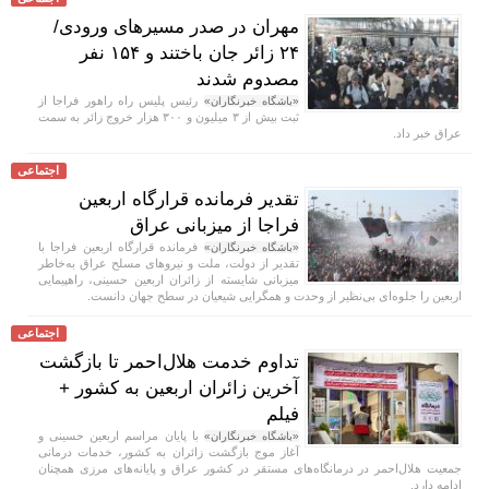
مهران در صدر مسیر‌های ورودی/
۲۴ زائر جان باختند و ۱۵۴ نفر
مصدوم شدند
رئیس پلیس راه راهور فراجا از
«باشگاه خبرنگاران»
ثبت بیش از ۳ میلیون و ۳۰۰ هزار خروج زائر به سمت
عراق خبر داد.
اجتماعی
تقدیر فرمانده قرارگاه اربعین
فراجا از میزبانی عراق
فرمانده قرارگاه اربعین فراجا با
«باشگاه خبرنگاران»
تقدیر از دولت، ملت و نیروهای مسلح عراق به‌خاطر
میزبانی شایسته از زائران اربعین حسینی، راهپیمایی
اربعین را جلوه‌ای بی‌نظیر از وحدت و همگرایی شیعیان در سطح جهان دانست.
اجتماعی
تداوم خدمت هلال‌احمر تا بازگشت
آخرین زائران اربعین به کشور +
فیلم
با پایان مراسم اربعین حسینی و
«باشگاه خبرنگاران»
آغاز موج بازگشت زائران به کشور، خدمات درمانی
جمعیت هلال‌احمر در درمانگاه‌های مستقر در کشور عراق و پایانه‌های مرزی همچنان
ادامه دارد.