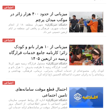
اجتماعی
میزبانی از حدود ۴۰۰ هزار زائر در
موکب میدان پرچم
شهردار منطقه ۱۸ از انجام
«باشگاه خبرنگاران»
خدمات شهری، فرهنگی و رفاهی این منطقه در ایام
اربعین حسینی خبر داد.
اجتماعی
میزبانی از ۱۰ هزار بانو و کودک
زائر؛ کارنامه جامع خدمات قرارگاه
زینبیه در اربعین ۱۴۰۵
مسئول قرارگاه زینبیه شهر کربلا
«باشگاه خبرنگاران»
گفت: قرارگاه زینبیه با ظرفیت پذیرش ۱۰ هزار بانو و
کودک زائر، مجموعه‌ای از خدمات اسکان، پذیرایی، درمانی، فرهنگی، بهداشتی و
رسانه‌ای را به زائران حضرت اباعبدالله الحسین (ع) ارائه کرد.
اجتماعی
احتمال قطع موقت سامانه‌های
تامین اجتماعی
اداره کل روابط عمومی سازمان
«باشگاه خبرنگاران»
تأمین اجتماعی با صدور اطلاعیه‌ای، از احتمال بروز
قطعی و اختلال موقت در سامانه‌های ارائه خدمات این