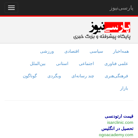
پارسی‌نیوز
نمایش
منو
همه‌اخبار
سیاسی
اقتصادی
ورزشی
علمی فناوری
اجتماعی
استانی
بین‌الملل
فرهنگی‌هنری
چند رسانه‌ای
وبگردی
گوناگون
بازار
قیمت ارتودنسی
isarclinic.com
تحصیل در انگلیس
ogoacademy.com