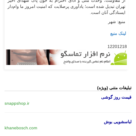
از مقاومت، وحدت ملی و ادای احترام به خون پاک شهدای اخیر
تهران تبدیل شده است؛ یادآوری پرصلابت که امنیت امروز ما وام‌دار
ایستادگی آنان است.
منبع: شهر
لینک منبع
12201218
تبلیغات متنی (ویژه)
قیمت روز گوشی
snappshop.ir
لباسشویی بوش
khanebosch.com