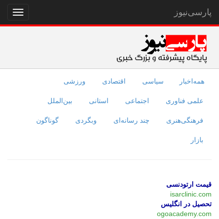
پارسی‌نیوز
نمایش
منو
همه‌اخبار
سیاسی
اقتصادی
ورزشی
علمی فناوری
اجتماعی
استانی
بین‌الملل
فرهنگی‌هنری
چند رسانه‌ای
وبگردی
گوناگون
بازار
قیمت ارتودنسی
isarclinic.com
تحصیل در انگلیس
ogoacademy.com