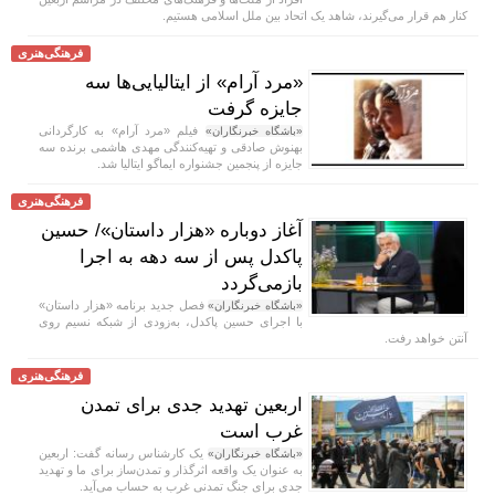
کنار هم قرار می‌گیرند، شاهد یک اتحاد بین ملل اسلامی هستیم.
فرهنگی‌هنری
«مرد آرام» از ایتالیایی‌ها سه
جایزه گرفت
فیلم «مرد آرام» به کارگردانی
«باشگاه خبرنگاران»
بهنوش صادقی و تهیه‌کنندگی مهدی هاشمی برنده سه
جایزه از پنجمین جشنواره ایماگو ایتالیا شد.
فرهنگی‌هنری
آغاز دوباره «هزار داستان»/ حسین
پاکدل پس از سه دهه به اجرا
بازمی‌گردد
فصل جدید برنامه «هزار داستان»
«باشگاه خبرنگاران»
با اجرای حسین پاکدل، به‌زودی از شبکه نسیم روی
آنتن خواهد رفت.
فرهنگی‌هنری
اربعین تهدید جدی برای تمدن
غرب است
یک کارشناس رسانه گفت: اربعین
«باشگاه خبرنگاران»
به عنوان یک واقعه اثرگذار و تمدن‌ساز برای ما و تهدید
جدی برای جنگ تمدنی غرب به حساب می‌آید.