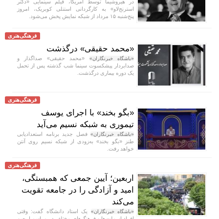
در هیروشیما توسط آمریکا، فیلم سینمایی «دکتر
استرنج‌لاو» به کارگردانی استنلی کوبریک، امروز
پنج‌شنبه ۱۵ مرداد از شبکه نمایش پخش می‌شود.
فرهنگی‌هنری
«محمد حقیقی» درگذشت
«محمد حقیقی» صداگذار و
«باشگاه خبرنگاران»
صدابردار پیشکسوت سینما شب گذشته پس از تحمل
یک دوره بیماری درگذشت.
فرهنگی‌هنری
«بگو بخند» با اجرای یوسف
تیموری به شبکه نسیم می‌آید
فصل جدید برنامه استعدادیابی
«باشگاه خبرنگاران»
طنز «بگو بخند» به‌زودی از شبکه نسیم روی آنتن
خواهد رفت.
فرهنگی‌هنری
اربعین؛ آیین جمعی که همبستگی،
امید و آزادگی را در جامعه تقویت
می‌کند
یک استاد دانشگاه گفت: وقتی
«باشگاه خبرنگاران»
افراد از ملت‌ها و فرهنگ‌های مختلف در مراسم اربعین