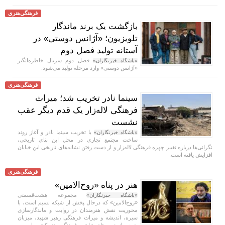
فرهنگی‌هنری
بازگشت یک برند ماندگار
تلویزیون؛ «آژانس دوستی» در
آستانه تولید فصل دوم
فصل دوم سریال خاطره‌انگیز
«باشگاه خبرنگاران»
«آژانس دوستی» وارد مرحله تولید می‌شود.
فرهنگی‌هنری
سینما نادر تخریب شد؛ میراث
فرهنگی لاله‌زار یک قدم دیگر عقب
نشست
با تخریب سینما نادر و آغاز روند
«باشگاه خبرنگاران»
ساخت مجتمع تجاری در محل این بنای تاریخی،
نگرانی‌ها درباره تغییر چهره فرهنگی لاله‌زار و از دست رفتن نشانه‌های تاریخی این خیابان
افزایش یافته است.
فرهنگی‌هنری
هنر در پناه «روح‌الامین»
مجموعه هشت‌قسمتی
«باشگاه خبرنگاران»
«روح‌الامین» که درحال پخش از شبکه نسیم است، با
محوریت نقش هنرمندان در روایت و ماندگارسازی
سیره، اندیشه و میراث فرهنگی رهبر شهید، میزبان
جمعی از چهره‌های شاخص فرهنگ و هنر کشور است.