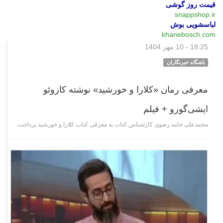
قیمت روز گوشی
snappshop.ir
لباسشویی بوش
khanebosch.com
18:25 - 10 مهر 1404
فرهنگی‌هنری
باشگاه خبرنگاران
معرفی رمان «کلارا و خورشید» نوشته کازوئو
ایشی‌گورو + فیلم
محمدعلی حامد رضوی کارشناس کتاب به معرفی کتاب کلارا و خورشید پرداخت.