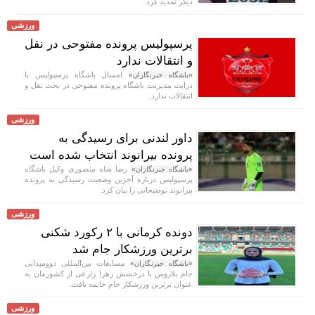
دیگر تمدید کرد.
ورزشی
پرسپولیس پرونده مفتوحی در نقل
و انتقالات ندارد
امسال باشگاه پرسپولیس با
«باشگاه خبرنگاران»
درایت مدیریت باشگاه پرونده مفتوحی در بحث نقل و
انتقالات ندارد.
ورزشی
داور لندنی برای رسیدگی به
پرونده بیرانوند انتخاب شده است
رضا شاه منصوری وکیل باشگاه
«باشگاه خبرنگاران»
پرسپولیس درباره آخرین وضعیت رسیدگی به پرونده
بیرانوند توضیحاتی را بیان کرد.
ورزشی
دونده کرمانی با ۲ رکورد شکنی
برترین ورزشکار جام شد
مسابقات بین‌المللی دوومیدانی
«باشگاه خبرنگاران»
جام بلاروس با درخشش زهرا زارعی از کشورمان به
عنوان برترین ورزشکار جام خاتمه یافت.
ورزشی