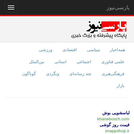
پارسی‌نیوز
نمایش
منو
همه‌اخبار
سیاسی
اقتصادی
ورزشی
علمی فناوری
اجتماعی
استانی
بین‌الملل
فرهنگی‌هنری
چند رسانه‌ای
وبگردی
گوناگون
بازار
لباسشویی بوش
khanebosch.com
قیمت روز گوشی
snappshop.ir