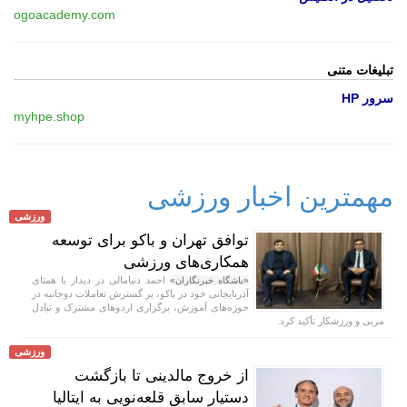
ogoacademy.com
تبلیغات متنی
سرور HP
myhpe.shop
مهمترین اخبار ورزشی
ورزشی
توافق تهران و باکو برای توسعه
همکاری‌های ورزشی
احمد دنیامالی در دیدار با همتای
«باشگاه خبرنگاران»
آذربایجانی خود در باکو، بر گسترش تعاملات دوجانبه در
حوزه‌های آموزش، برگزاری اردو‌های مشترک و تبادل
مربی و ورزشکار تأکید کرد.
ورزشی
از خروج مالدینی تا بازگشت
دستیار سابق قلعه‌نویی به ایتالیا