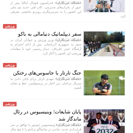
فدراسیون فوتبال ایتالیا پس از
«باشگاه خبرنگاران»
عبور از بحران‌های مدیریتی، کادر فنی جدید تیم ملی
این کشور را به سرمربیگری روبرتو مانچینی معرفی
کرد.
ورزشی
سفر دیپلماتیک دنیامالی به باکو
وزیر ورزش و جوانان ایران در
«باشگاه خبرنگاران»
سفر به جمهوری آذربایجان، پس از ادای احترام به
آرامگاه حیدر علی‌اف، دیدار رسمی خود با مقامات
ورزشی این کشور را آغاز کرد.
ورزشی
جنگ تارتار با جاسوس‌های رختکن
مهدی تارتار برای پایان دادن به
«باشگاه خبرنگاران»
سریال بی‌امان درز اخبار در پرسپولیس، خط و نشان
کشید.
ورزشی
پایان شایعات؛ وینیسیوس در رئال
ماندگار شد
وینیسیوس جونیور با توافق بر سر
«باشگاه خبرنگاران»
قراردادی جدید، ماندن در سانتیاگو برنابئو را تا پنج سال