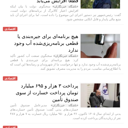
قطعا افزایش می‌یابد
سخنگوی دولت با بیان اینکه
«باشگاه خبرنگاران»
افزایش اعتبار کالابرگ از برنامه‌های دولت است،
گفت: رئیس‌جمهور نیز دستور اجرای این موضوع را داده است، اما برای اجرای آن باید
منبع مالی پایدار و قابل اتکایی مشخص شود.
اقتصادی
هیچ برنامه‌ای برای جیره‌بندی یا
قطعی برنامه‌ریزی‌شده آب وجود
ندارد
سخنگوی صنعت آب کشور تأکید
«باشگاه خبرنگاران»
کرد: هیچ برنامه‌ای برای جیره‌بندی یا قطعی
برنامه‌ریزی‌شده آب وجود ندارد و تنها درخواست ما از شهروندان و رسانه‌ها این است که
با اطلاع‌رسانی مناسب، مردم را به مدیریت مصرف تشویق کنند.
اقتصادی
پرداخت ۳ هزار و ۶۹۵ میلیارد
تومان پرداخت خسارت از سوی
صندوق تأمین
مدیرعامل صندوق تأمین
«باشگاه خبرنگاران»
خسارت‌های بدنی گفت: صندوق تأمین خسارت‌های
بدنی از ابتدای سال ۱۴۰۵ تاکنون، ۳۶ هزار و ۹۵۰ میلیارد ریال خسارت به ۷ هزار و ۴۸۷
نفر از زیان‌دیدگان پرداخت کرده است.
اقتصادی