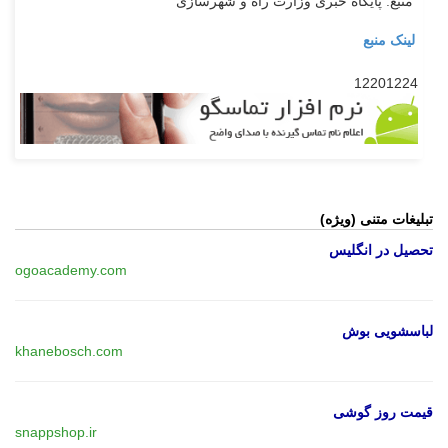
منبع: پایگاه خبری وزارت راه و شهرسازی
لینک منبع
12201224
تبلیغات متنی (ویژه)
تحصیل در انگلیس
ogoacademy.com
لباسشویی بوش
khanebosch.com
قیمت روز گوشی
snappshop.ir