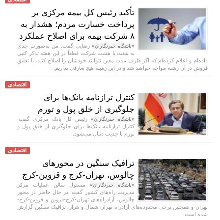
تأکید رئیس کل بیمه مرکزی بر
پرداخت خسارت مردم؛ هشدار به
۸ شرکت‌ بیمه برای اصلاح عملکرد
رضایی گفت: من به‌صورت جدی
«باشگاه خبرنگاران»
به هفت یا هشت شرکت قطعاً در این هفته تذکر کتبی
داده‌ام و اعلام کرده‌ام که اگر ظرف مدت معین نتوانند خودشان را اصلاح کنند، با تعلیق
فروش در آن رشته مواجه خواهند شد و در این زمینه هیچ تعارفی نداریم.
اقتصادی
کنترل ترازنامه بانک‌ها برای
جلوگیری از خلق پول و تورم
رئیس کل بانک مرکزی گفت:
«باشگاه خبرنگاران»
کنترل ترازنامه بانک‌ها برای جلوگیری از خلق پول و
تورم با جدیت دنبال می‌شود.
اقتصادی
ترافیک سنگین در محورهای
چالوس، تهران-کرج و قزوین-کرج
مسئول سالن عملیات مرکز
«باشگاه خبرنگاران»
مدیریت راه‌های کشور گفت: در حال حاضر در محور
چالوس، آزادراه‌های تهران-کرج-قزوین و قزوین-کرج-
تهران و همچنین برخی محدوده‌های آزادراه تهران-شمال و هراز، ترافیک سنگین گزارش
شده است.