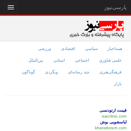
پارسی‌نیوز
نمایش
منو
همه‌اخبار
سیاسی
اقتصادی
ورزشی
علمی فناوری
اجتماعی
استانی
بین‌الملل
فرهنگی‌هنری
چند رسانه‌ای
وبگردی
گوناگون
بازار
قیمت ارتودنسی
isarclinic.com
لباسشویی بوش
khanebosch.com