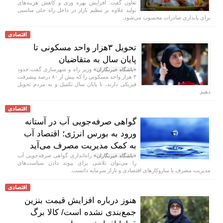
تعاون گفت: افزایش بهره وری و کاهش هزینه‌های
تولید علاوه بر تنظیم بازار در داخل راه حلی مناسبی
برای پایداری صادرات محسوب می‌شود.
اقتصادی
تحویل ۳هزار واحد مسکونی تا
پایان سال به متقاضیان
وزیر راه و شهرسازی گفت:حدود
«باشگاه خبرنگاران»
۳ هزار واحد مسکونی را که بیش از ۸۰ درصد پیشرفت
فیزیکی دارند، تا پایان سال تکمیل و به مردم تحویل
دهیم.
اقتصادی
گواهی صرفه‌جویی آب در آستانه
ورود به بورس انرژی؛ اقتصاد آب
به کمک مدیریت مصرف می‌آید
راه‌اندازی گواهی صرفه‌جویی آب
«باشگاه خبرنگاران»
را می‌توان تلاشی برای پیوند دادن سیاست‌های
مدیریت مصرف با سازوکار‌های اقتصادی و بازار سرمایه دانست.
اقتصادی
هنوز درباره افزایش قیمت بنزین
جمع‌بندی نشده است/ کالا برگ