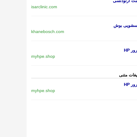
مت ارتودنسی
isarclinic.com
اسشویی بوش
khanebosch.com
ر HP
myhpe.shop
یغات متنی
ر HP
myhpe.shop