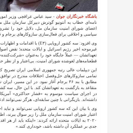
باشگاه خبرنگاران جوان
- سید عباس عراقچی وزیر امور
نامه‌ای خطاب به آنتونیو گوترش دبیرکل سازمان ملل متح
اعضای شورای امنیت سازمان مل، دلایل خود را تشریح
سیاسی و اخلاقی برای فعال‌سازی سازوکار‌های برجام و قطعنامه ۲۲۳۱ شورای امنیت (مصوب ۲۰۱۵) برخ
وی افزود: سه کشور اروپایی (E۳
غیرموجه اخیر رژیم اسرائیل و ایالات متحده؛ نقض اصو
تعهداتشان — عملاً جایگاه خود را به‌عنوان «شرکت‌کننده» 
قطعنامه‌های لغوشده شورای امنیت، بی‌اعتبار و از نظر 
این دیپلمات عالی رتبه جمهوری اسلامی ایران تصریح کرد:
تمامی سازوکار‌های حل‌وفصل اختلافات مندرج در توافق 
مطابق با بند ۳۶ برجام آغاز نمود. در این مسیر
در اجرای سیاست موسوم به «فشار حداکثری» آمریکا م
داشته‌اند. بازیگرانی با چنین سابقه‌ای، هرگز نمی‌توانند ا
وی با بیان این که سه کشور اروپایی نمی‌توانند و نباید اجا
۲۰۲۰ به ایالات متحده ارائه کردند: «اینکه باید از 
جدی بر عملکرد آن داشته باشد، خودداری کنند.»