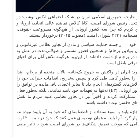
 خارجه جمهوری اسلامی ایران در شبکه اجتماعی ایکس نوشت: در
د، رئیس شورای امنیت، کایا کالاس نماینده عالی اتحادیه اروپا، و
 کردم که چرا سه کشور اروپایی از هیچ‌گونه مشروعیت حقوقی،
وردار نیستند.
) با اقدامات و اظهارات خود — از جمله حمایت سیاسی و مادی از تجاوز نظامی غیرقانونی و
ل بنیادین برجام؛ و همچنین قصور مستمر و طولانی‌مدت در عمل به
در برجام از دست داده‌اند. از این‌رو، هرگونه تلاش آنان برای احیای
حقوقی باطل است.
 ایران در واکنش به خروج یک‌جانبه ایالات متحده از برجام، ابتدا
را به‌طور کامل طی کرد و سپس به‌تدریج، اقدامات جبرانی خود را
، ایران تلاش‌های گسترده‌ای انجام داد تا سایر اعضای باقی‌مانده در توافق را
متقاعد به بازگشت به تعهداتشان کند. با این حال، سه کشور اروپایی (E۳) نه‌تنها به تعهدات خود پایبند نماندند، بلکه به‌طور فعال
شارکت کردند و اخیراً نیز در تجاوز نظامی علیه مردم ما نقش
دعای «حُسن نیت» داشته باشند.
زه یابند با سوءاستفاده از قطعنامه‌ای که خود به آن پایبند نبوده‌اند،
اعتبار شورای امنیت سازمان ملل را زیر سوال ببرند، اظهار کرد: آنها باید به همان توصیه‌ای عمل کنند که خود در نامه ۲۰ اوت
هر اقدامی که موجب تعمیق شکاف‌ها در شورای امنیت شود یا تأثیر منفی