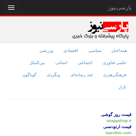
پارسی‌نیوز
نمایش
منو
همه‌اخبار
سیاسی
اقتصادی
ورزشی
علمی فناوری
اجتماعی
استانی
بین‌الملل
فرهنگی‌هنری
چند رسانه‌ای
وبگردی
گوناگون
بازار
قیمت روز گوشی
snappshop.ir
قیمت ارتودنسی
isarclinic.com