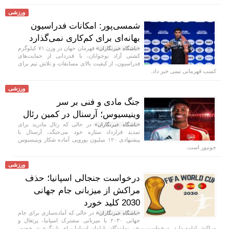
ورزشی
شمسی‌پور: امکانات فدراسیون
بهانه‌ای برای کم‌کاری نمی‌گذارد
قهرمان جهان در وزن ۷۱ کیلوگرم
«باشگاه خبرنگاران»
کشتی آزاد نوجوانان، با قدردانی از حمایت‌های
فدراسیون، از کیفیت بالای مسابقات و تلاش تیم برای
کسب قهرمانی تیمی خبر داد.
ورزشی
جنگ مادی و فنی بر سر
وینیسیوس؛ آرسنال در کمین رئال
در حالی که رئال مادرید برای
«باشگاه خبرنگاران»
تمدید قرارداد ستاره خود می‌جنگد، آرسنال با
پیشنهادی ۱۲۰ میلیون یورویی آماده شکار وینیسیوس
جونیور است.
ورزشی
درخواست جنجالی اسپانیا؛ حذف
مراکش از میزبانی جام جهانی
2030 کلید خورد
در حالی که آماده‌سازی برای جام
«باشگاه خبرنگاران»
جهانی ۲۰۳۰ با میزبانی مشترک اسپانیا، پرتغال و
مراکش ادامه دارد، درخواست برخی نمایندگان پارلمان اسپانیا برای بازنگری در حضور