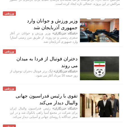
مراکش در این پروژه، جنجالی تازه ایجاد کرده است.
ورزشی
وزیر ورزش و جوانان وارد
جمهوری آذربایجان شد
وزیر ورزش و جوانان در آغاز
«باشگاه خبرنگاران»
سفری رسمی و دو روزه، از طریق مرز زمینی آستارا
وارد جمهوری آذربایجان شد.
ورزشی
دختران فوتبال از فردا به میدان
می روند
لیگ برتر فوتبال دختران نوجوان از
«باشگاه خبرنگاران»
روز جمعه 16 مرداد آغاز می شود.
ورزشی
تقوی با رئیس فدراسیون جهانی
والیبال دیدار می‌کند
رئیس فدراسیون والیبال ایران
«باشگاه خبرنگاران»
برای شرکت در مجمع آسیا راهی بانکوک شد و در این
سفر جداگانه با روسای جهانی و آسیایی دیدار می‌کند.
ورزشی