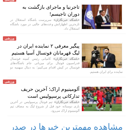
تاجرنیا و ماجرای بازگشت به
دوران تاجیسم!
سرپرست باشگاه استقلال در
«باشگاه خبرنگاران»
تازه‌ترین اظهاراتش وعده‌های جالبی در مورد باشگاه
استقلال داد.
ورزشی
پیگیر معرفی ۲ نماینده ایران در
لیگ قهرمانان فوتسال آسیا هستیم
کامیانی رئیس کمیته فوتسال
«باشگاه خبرنگاران»
فدراسیون فوتبال برای میزبانی جام باشگاه‌های
فوتسال در کیش اقدام می‌کنیم؛ به دنبال سهمیه دو
نماینده برای ایران هستیم.
ورزشی
آلومینیوم اراک؛ آخرین حریف
تدارکاتی پرسپولیس است
تیم فوتبال پرسپولیس در آخرین
«باشگاه خبرنگاران»
بازی دوستانه خود قبل از شروع لیگ به مصاف تیم
آلومینیوم اراک می‌رود.
مشاهده مهمترین خبرها در صدر