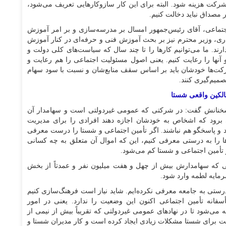
کت هزینه شود. البته برای این کار سازوکار‌هایی تعریف می‌شود،
 مصداق نباید دخالت کنیم.
جتماعی، آقای رئیس‌جمهور امسال بر مدرسه‌سازی و بر امر آموزش
میدری، وزیر محترم نیز بر بحث آموزش فنی و حرفه‌ای در کنار آموزش
ند. ما می‌توانیم کار‌ها را تا چند سال که سیاست‌های کلی دولت و
 آنها را رعایت کنیم. یعنی اصول مسئولیت اجتماعی را هم رعایت و
شرکت‌ها خودشان باید بر اساس سقف منابع‌شان و نسبت با سود سهام
میم‌گیری کنند.
الکین واقعی شستا
سخنانش گفت: در شرکتی که عمومی غیردولتی است و سهامدار آن
تی برود که اشخاص به خودشان اجازه دهند افرادی را برای مدیریت
و پاسخگو هم نباشند. اگر تأمین اجتماعی و شستا را درست معرفی
ا را به درستی معرفی کنیم، این که اموال آن متعلق به چه کسانی
 تأمین اجتماعی و شستا کم می‌شود.
 که سهامدارش بیش از چهل و هفت میلیون نفر و عمدتاً از بخش
رمایه لطمه وارد شود.
 درستی به جامعه معرفی نکرده‌ایم. شاید نیاز است فرهنگ‌سازی کنیم
أسفانه تأمین اجتماعی اکنون این وضعیت را ندارد. یعنی در امور
‌شود تا در نهاد‌های عمومی غیردولتی که تقریباً بیش از نیمی از
یت برای شستا مشکلات زیادی ایجاد کرده است و کار مدیران شستا و