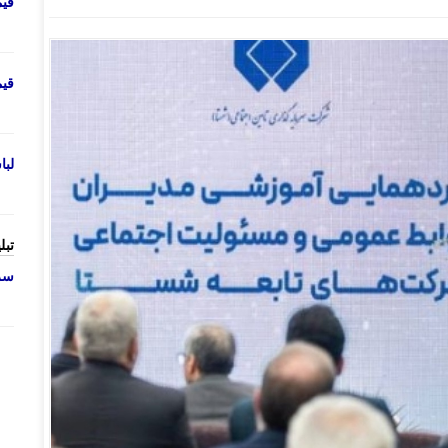
قی
قی
لب
تبل
سرو