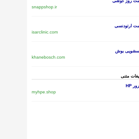
مت روز گوشی
snappshop.ir
مت ارتودنسی
isarclinic.com
اسشویی بوش
khanebosch.com
یغات متنی
ر HP
myhpe.shop