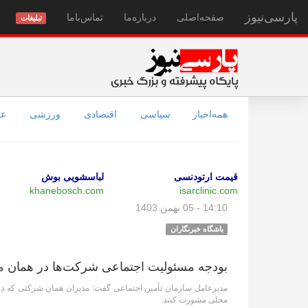
پارسی‌نیوز
صفحه‌اصلی
درباره‌ما
تماس‌با‌ما
تبلیغات
همه‌اخبار
سیاسی
اقتصادی
ورزشی
عل
قیمت ارتودنسی
لباسشویی بوش
khanebosch.com
isarclinic.com
14:10 - 05 بهمن 1403
باشگاه خبرنگاران
بودجه مسئولیت اجتماعی شرکت‌ها در همان من
مدیرعامل سازمان تأمین اجتماعی گفت: مدیران همان شرکتی که در هر
محلی مشورت کنند.