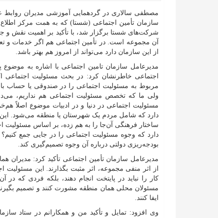
مصطفی سالاری در گردهمایی آموزشی مدیران روابط ع
سازمان تأمین اجتماعی (شستا) که به همت مرکز اطلاع‌
شرکت‌های شستا برگزار شد، با تأکید بر اهمیت نقش و ج
آن مجموعه است. در تأمین اجتماعی هم اگر خدمات و ت
از این سازمان دارد می‌تواند از امروز هم بهتر باشد.
مدیرعامل سازمان تامین اجتماعی با اشاره به موضوع 
اجتماعی خاطرنشان کرد: در بحث مسئولیت اجتماعی اکن
مربوط به مسئولیت اجتماعی را در صندوقی یا حساب بانکی
ولی ما که تخصص مسئولیت اجتماعی هم نداریم، می‌دانیم 
مسئولیت اجتماعی در دنیا و در ادبیات موضوع اصلاً هم‌
دارد که شامل مردم یک شهرستان یا منطقه می‌شود. این
ساختار فرهنگی آن‌جا را به هم زده، بر اساس مسئولیت اج
دارد که وجوه مسئولیت اجتماعی را در جایی جمع کنیم؟ 
بودجه‌ریزی دولتی درباره آن وجوه تصمیم‌گیری کند.
مدیرعامل سازمان تأمین اجتماعی تأکید کرد: مدیران هما
از اثر منفی مجموعه، اثر مثبت بگذارند. این مسئولیت ا
کار را نباید در پایتخت انجام دهند، بلکه فردی که د
مسئولان محلی همان منطقه مشورت کنند و تصمیم بگیرند
ایفا کنند.
وی افزود: تمایل و تأکید من و همکارانم در ستاد سا