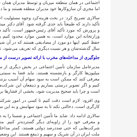
اجتماعی در همان منطقه میزبان و توسط مدیران همان شر
اما مجری آن سازوکار‌ها خود مدیران منطقه هستند و ما در
سالاری تصریح کرد: در بحث هزینه‌کرد وجوه مسئولیت ا
تأکید دارند که طبیعتاً باید جدی گرفته شود. آقای دکتر 
و پرورش که مورد تأکید آقای رئیس‌جمهور است، تأکید دار
وزارتخانه این موارد است، به همین موارد محدود کنیم و
حفظ کنیم. اینها دو مورد از مصادیقی هستند که در آن 
سال گذشته‌شان و هر نسبت دیگری که تعریف می‌شود، تص
جلوگیری از مداخله‌های مخرب با ارائه تصویر درست از م
مدیرعامل سازمان تأمین اجتماعی در بخش دیگری از 
میلیون‌ها کارگر و بازنشسته هستند، نباید فضا به سم
معرفی کنند که ممکن است به سود سهام آن آسیب بزنند 
کنیم و اگر تصویر درستی بسازیم و ذینفعان این شرکت‌ه
است و چرا باید صحیح مدیریت شود، بخشی از فشار‌ها بر
وی افزود: لازم است دقت کنیم تا کسی در امور شرکتی
کارگری است، دخالتی نکند تا به سود سهامش و به این س
سالاری ادامه داد: شاید ما تأمین اجتماعی و شستا را به
و معرفی خود را از زاویه‌ای دیگر گسترده‌تر کنیم. مت
شرکت‌هایی که حتی صددرصد دولتی هستند، کمتر مداخله می
ملت ایران در آن شریک و سهیم و ذینفع هستند. این وضع