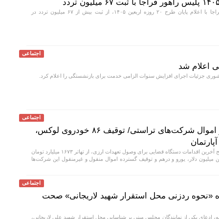
رئیس پلیس راهور فراجا با اعلام پایان طرح ۲۰ روزه اربعین ۱۴۰۵، از ثبت بیش از ۶۷ میلیون تردد در
اجتماعی
 اعلام شد
ی جزئیات اجرای افزایش سنوات الزامی خدمت برای بازنشستگی را اعلام کرد.
اجتماعی
تهاتر ۱۶۷۳ میلیارد تومان از اموال شرکت‌های تراستی/ توقیف ۸۶ خودروی لوکس،
دادستان تهران با تشریح آخرین اقدامات دستگاه قضایی برای وصول تعهدات ارزی، از تهاتر ۱۶۷۳ میلیارد تومان
میلیون دلار، یورو و درهم و توقیف گسترده اموال منقول و غیرمنقول این شرکت‌ها
اجتماعی
ه «نحوه ردزنی محل استقرار شهید لاریجانی» صحت
، ادعای یکی از نمایندگان مجلس مبنی بر شناسایی محل استقرار شهید علی لاریجانی،