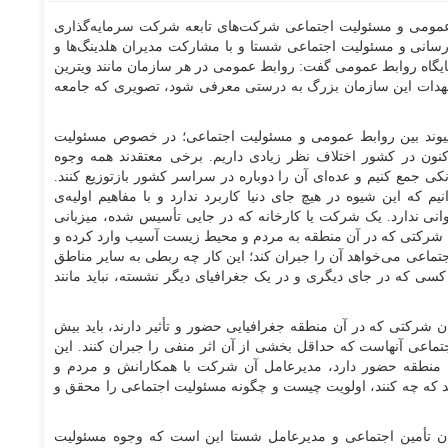
مومی و مسئولیت اجتماعی شرکت‌های تابعه شرکت سرمایه‌گذاری
رسانی و مسئولیت اجتماعی شستا و با مشارکت مدیران هلدینگ‌ها و
ایگاه روابط عمومی گفت: روابط عمومی در هر سازمان مانند ویترین
عهدات این سازمان بزرگ به درستی معرفی شود، تصویری که جامعه
پیوند بین روابط عمومی و مسئولیت اجتماعی؛ در خصوص مسئولیت
ون در کشور اختلاف نظر زیادی داریم. برخی معتقدند همه وجوه
 جمع کنیم و عده‌ای آن را دوباره در سراسر کشور بازتوزیع کنند.
که این شیوه در هیچ جای دنیا کاربرد ندارد و با مفاهیم اولیه‌ی
خوانی ندارد. یک شرکت یا کارخانه که در جایی تأسیس شده، میزبانی
 شرکتی که در آن منطقه به مردم و محیط زیست آسیب وارد کرده و
تماعی می‌خواهد آن را جبران کند؛ این کار چه ربطی به سایر مناطق
کسی که در جای دیگری و در یک جغرافیای دیگر نشسته، نباید مانند
ن شرکتی که در آن منطقه جغرافیایی حضور و تأثیر دارند، باید بیش
جتماعی آنهاست که حداقل بخشی از آن اثر منفی را جبران کنند. این
ر آن منطقه حضور دارد، مدیرعامل آن شرکت با همکارانش و مردم و
 که چه کنند، اولویت چیست و چگونه مسئولیت اجتماعی را محقق و
زمان تأمین اجتماعی و مدیرعامل شستا این است که وجوه مسئولیت