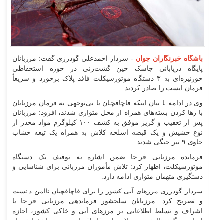
باشگاه خبرنگاران جوان
- سردار احمدعلی گودرزی گفت: مرزبانان
پایگاه دریابانی جاسک حین گشت‌زنی در حوزه استحفاظی
خورنیزه‌ای به ۳ دستگاه موتورسیکلت فاقد پلاک برخورد و سریعاً
فرمان ایست را صادر کردند.
وی در ادامه با بیان اینکه قاچاقچیان با بی‌توجهی به فرمان مرزبانان
با رها کردن بسته‌های همراه از محل متواری شدند، افزود: مرزبانان
پس از تعقیب و گریز موفق به کشف ۱۰۰ کیلوگرم مواد مخدر از
نوع حشیش و یک قبضه اسلحه کلاش به همراه یک تیغه خشاب
حاوی ۹ تیر جنگی شدند.
فرمانده مرزبانی فراجا ضمن اشاره به توقیف یک دستگاه
موتورسیکلت، اظهار کرد: تلاش مأموران مرزبانی برای شناسایی و
دستگیری متهمان متواری ادامه دارد.
سردار گودرزی مرز‌های آبی کشور را برای قاچاقچیان ناامن دانست
و تصریح کرد: مرزبانان سلحشور فرماندهی مرزبانی فراجا با
اشراف و تسلط اطلاعاتی بر مرز‌های آبی و خاکی کشور، اجازه