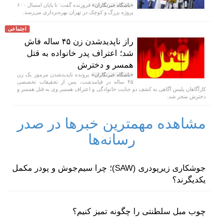
فروزنده گفت: تا پایان امسال ۶۰۰
«باشگاه خبرنگاران»
پروژه بزرگ و کوچک در تهران بهره‌برداری می‌رسد.
اجتماعی
راز ناپدیدشدن زن ۴۵ ساله فاش
شد؛ اعتراف پدر خانواده به قتل
همسر و دخترش
پرونده ناپدیدشدن مرموز یک زن
«باشگاه خبرنگاران»
۴۵ ساله در قیامدشت، پس از تحقیقات تخصصی
کارآگاهان پلیس آگاهی به کشف دو جنایت خانوادگی و اعتراف همسر وی به قتل همسر و
دخترش منجر شد.
مشاهده مهمترین خبرها در صدر
رسانه‌ها
جوشکاری زیرپودری (SAW)؛ چرا سیم‌جوش و پودر مکمل
یکدیگرند؟
چوب مبل سلطنتی را چگونه تمیز کنیم؟