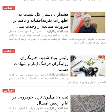
اجتماعی
هشدار دادستان کل نسبت به
اظهارات تفرقه‌افکنانه و تاکید بر
ضرورت صیانت از وحدت ملی
دادستان کل کشور ضمن هشدار
«باشگاه خبرنگاران»
نسبت به اظهارنظر‌های غیرمسئولانه برخی اشخاص
حقیقی و حقوقی که موجب ایجاد فضای دوقطبی می‌شود، بر ضرورت پرهیز از هرگونه
سخن تفرقه‌افکنانه تأکید کرد.
اجتماعی
رئیس بنیاد شهید: خبرنگاران
روایتگران فرهنگ ایثار و شهادت
هستند
رئیس بنیاد شهید و امور ایثارگران
«باشگاه خبرنگاران»
از تلاش صادقانه و خالصانه اصحاب رسانه در مسیر
انعکاس حقایق و وقایع قدردانی کرد.
اجتماعی
ثبت ۶۷ میلیون تردد خودرویی در
ایام اربعین امسال
سخنگوی فراجا با اشاره به اینکه
«باشگاه خبرنگاران»
در اربعین امسال ۹۸ درصد سفر‌ها زمینی انجام شد،