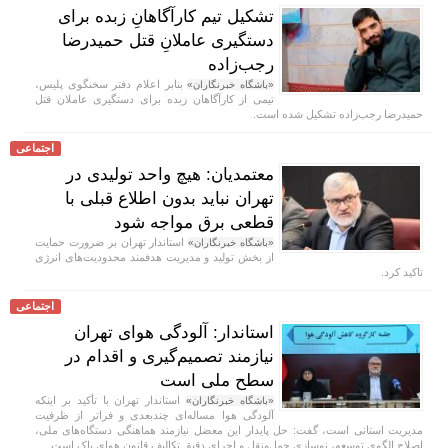
تشکیل تیم کارآگاهانِ زبده برای
دستگیری عاملانِ قتل حمیدرضا
رجب‌زاده
بنابر اعلام دفتر سخنگوی پلیس،
«باشگاه خبرنگاران»
تیمی از کارآگاهان زبده برای دستگیری عاملان قتل
حمیدرضا رجب‌زاده تشکیل شده است.
اجتماعی
معتمدیان: هیچ واحد تولیدی در
تهران نباید بدون اطلاع قبلی با
قطعی برق مواجه شود
استاندار تهران بر ضرورت حمایت
«باشگاه خبرنگاران»
از بخش تولید و مدیریت هدفمند محدودیت‌های انرژی
تاکید کرد.
اجتماعی
استاندار: آلودگی هوای تهران
نیازمند تصمیم‌گیری و اقدام در
سطح ملی است
استاندار تهران با تأکید بر اینکه
«باشگاه خبرنگاران»
آلودگی هوا مساله‌ای چندبعدی و فراتر از ظرفیت
مدیریت استانی است، گفت: حل پایدار این معضل نیازمند هماهنگی دستگاه‌های ملی،
اصلاح الگوی توسعه، نوسازی حمل‌ونقل و اجرای دقیق تکالیف قانون هوای پاک است.