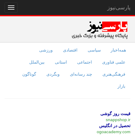
پارسی‌نیوز
نمایش
منو
همه‌اخبار
سیاسی
اقتصادی
ورزشی
علمی فناوری
اجتماعی
استانی
بین‌الملل
فرهنگی‌هنری
چند رسانه‌ای
وبگردی
گوناگون
بازار
قیمت روز گوشی
snappshop.ir
تحصیل در انگلیس
ogoacademy.com