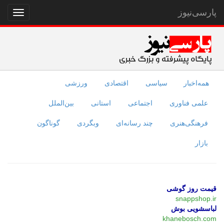
پارسی‌نیوز
نمایش
منو
همه‌اخبار
سیاسی
اقتصادی
ورزشی
علمی فناوری
اجتماعی
استانی
بین‌الملل
فرهنگی‌هنری
چند رسانه‌ای
وبگردی
گوناگون
بازار
قیمت روز گوشی
snappshop.ir
لباسشویی بوش
khanebosch.com