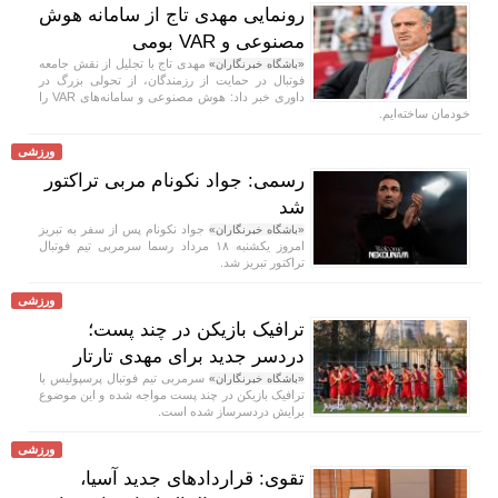
رونمایی مهدی تاج از سامانه هوش
مصنوعی و VAR بومی
مهدی تاج با تجلیل از نقش جامعه
«باشگاه خبرنگاران»
فوتبال در حمایت از رزمندگان، از تحولی بزرگ در
داوری خبر داد: هوش مصنوعی و سامانه‌های VAR را
خودمان ساخته‌ایم.
ورزشی
رسمی: جواد نکونام مربی تراکتور
شد
جواد نکونام پس از سفر به تبریز
«باشگاه خبرنگاران»
امروز یکشنبه ۱۸ مرداد رسما سرمربی تیم فوتبال
تراکتور تبریز شد.
ورزشی
ترافیک بازیکن در چند پست؛
دردسر جدید برای مهدی تارتار
سرمربی تیم فوتبال پرسپولیس با
«باشگاه خبرنگاران»
ترافیک بازیکن در چند پست مواجه شده و این موضوع
برایش دردسرساز شده است.
ورزشی
تقوی: قرارداد‌های جدید آسیا،