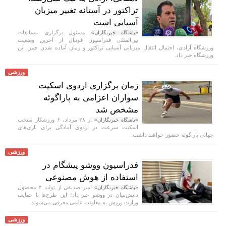
تراکتور در آستانه تغییر میزبان
آسیایی است
مسئول برگزاری مسابقات
«باشگاه خبرنگاران»
بین‌المللی فدراسیون فوتبال از آخرین وضعیت
ورزشگاه آزادی، احتمال انتقال میزبانی آسیایی تراکتور و زمان آماده شدن چمن این
ورزشگاه خبر داد.
ورزشی
زمان برگزاری اردوی اسکیت
سواران اعزامی به پاراگوئه
مشخص شد
از ۲۸ مرداد، ۶ ورزشکار منتخب
«باشگاه خبرنگاران»
اسکیت سرعت در اردوی آمادگی برای بازی‌های
جهانی پاراگوئه حضور خواهند داشت.
ورزشی
فدراسیون ووشو پیشگام در
استفاده از هوش مصنوعی
امیر صدیقی از تولید ۴ محصول
«باشگاه خبرنگاران»
دانش‌بنیان در ووشو خبر داد؛ این طرح‌ها با حمایت
وزارت ورزش به معاونت علمی معرفی می‌شوند.
ورزشی