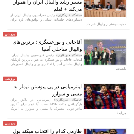
مسیر رشد والیبال ایران را هموار
می‌کند + فیلم
رئیس فدراسیون والیبال ایران از
«باشگاه خبرنگاران»
دستاورد‌های جلسات آسیایی و توافق‌های تازه برای
حمایت بیشتر از والیبال خبر داد.
ورزشی
آقاجانی و پورعسگری؛ برترین‌های
والیبال ساحلی آسیا
رئیس فدراسیون والیبال ایران،
«باشگاه خبرنگاران»
انتخاب آقاجانی و پورعسگری به عنوان برترین بازیکنان
والیبال ساحلی آسیا را افتخاری برای والیبال کشورمان
دانست.
ورزشی
اینترمیامی در پی پیوستن نیمار به
مسی و سوارز
اینترمیامی در تلاش برای
«باشگاه خبرنگاران»
بازگرداندن مثلث MSN است؛ آیا نیمار برای آخرین
ماجراجویی مشترک با مسی و سوارز به آمریکا
می‌آید؟
ورزشی
طارمی کدام را انتخاب میکند پول