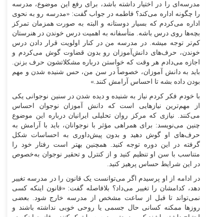
مدرسه‌ای را در اختیار داشته باشد، برای رفع این موضوع، مدرسه
را چگونه اداره می‌کند؟ فاطمه در جواب گفت: «مدرسه رو به نحوی
اداره می‌کردم که بسیار دوستانه و البته به صورت همزمان تمرکز
بچه‌ها روی درس باشه. متأسفانه به اهمیت درس خوندن در هنرستان
کم‌تر توجه میشه. در مدرسه من در کنار اولویت قرار دادن درس
خوندن، حرف‌های دانش‌آموزان رو بدون قضاوت گوش می‌کردم و
اجازه می‌دادم هر وقت که خواستن درباره مشکلاتشون حرف بزنن.
باید به دانش آموزان، خصوصاً در سن من، حس شنیده شدن و مهم
بودن داده بشه تا احساس آرامش کنند.»
با خودم فکر کردم نیاز به شنیده و دیده شدن در سنین نوجوانی یکی
از مهم‌ترین نیاز‌هایی است که دانش آموزان نوجوان احساس
می‌کنند. نیازی که مرکز روان تحلیلی ایرانیان درباره این موضوع
چنین می‌نویسد: برای همراهی مؤثر با نوجوانان، باید با آرامش به
حرف‌های او گوش دهید و بدون پیش‌داوری به احساسات شکل
گرفته در این دوره توجه کنید. همچنین بهتر است رفتار خود را
متناسب با سن او تنظیم کنید و از کنترل و تحقیر نوجوان به‌خصوص
در این شرایط حساس پرهیز کنید.
در ادامه از او پرسیدم اگر می‌توانست یک قانون را در مدرسه تغییر
دهد، کدامشان را تغییر می‌داد؟ بلافاصله گفت: «قانون اینکه کسی
نمی‌تواند تا قبل از ساعت مشخص از مدرسه خارج شود. بعضی
روز‌ها ممکنه کسانی حال جسمی یا روحی خوبی نداشته باشند و