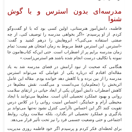
مدرسه‌ای بدون استرس و با گوش
شنوا
فاطمه، دانش‌آموز هنرستانی، اولین کسی بود که با او گفت‌و‌گو
کردم. از او پرسیدم: «اگر بخواهی مدرسه را توصیف کنی، از چه
صفتی استفاده می‌کنی؟» ابروهایش را درهم کشید و گفت:
«استرس. این استرس فقط مربوط به زمان امتحان هم نیست؛ تمام
زمان مدرسه برایم پر از اضطراب است. حتی این‌که کتاب‌هامون جا
نمونه یا تکالیف درست انجام شده باشند هم استرس‌زاست.»
هنگامی که صحبت از نبود آرامش در فضای مدرسه شد به یاد
مقاله‌ای افتادم که درباره یکی از عواملی که می‌تواند استرس
مدرسه را از بین برده و یا کاهش دهد خوانده بودم. مقاله این عامل
اثربخش را (معلم‌مان) می‌دانست و می‌گفت، نقش معلم‌ها در
کاهش اضطراب دانش آموزان یکی از ابعاد حیاتی در ارتقای سلامت
روانی و بهبود عملکرد تحصیلی آنان است. معلم‌ها می‌توانند با ایجاد
محیطی آرام و حمایتگر، احساس امنیت روانی را در کلاس درس
تقویت کنند اگر این احساس ناآرامی کنترل نشود نه‌تنها می‌تواند بر
یادگیری و عملکرد تحصیلی اثر بگذارد، بلکه سلامت روان، روابط
اجتماعی و حتی وضعیت جسمی فرد را نیز تحت تأثیر قرار می‌دهد.
برای لحظه‌ای فکر کردم و پرسیدم اگر خود فاطمه روزی مدیریت