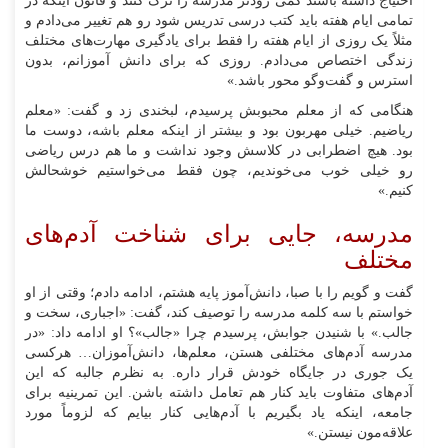
احتیاج داشته باشند کمی زودتر مدرسه را ترک کنند و قانون اینکه در
تمامی ایام هفته باید کتب درسی تدریس شود رو هم تغییر می‌دادم و
مثلاً یک روزی از ایام هفته را فقط برای یادگیری مهارت‌های مختلف
زندگی اختصاص می‌دادم. روزی که برای دانش آموزانم، بدون
استرس و گفت‌و‌گو محور باشد.»
هنگامی که از معلم محبوبش پرسیدم، لبخندی زد و گفت: «معلم
ریاضیم. خیلی مهربون بود و بیشتر از اینکه معلم باشه، دوست ما
بود. هیچ اضطرابی در کلاسش وجود نداشت و ما هم درس ریاضی
رو خیلی خوب می‌خوندیم، چون فقط می‌خواستیم خوشحالش
کنیم.»
مدرسه، جایی برای شناخت آدم‌های
مختلف
گفت و گویم را با صبا، دانش‌آموز پایه هشتم، ادامه دادم؛ وقتی از او
خواستم با سه کلمه مدرسه را توصیف کند، گفت: «اجباری، سخت و
جالب.» با شنیدن جوابش، پرسیدم چرا «جالب»؟ او ادامه داد: «در
مدرسه آدم‌های مختلفی هستن، معلم‌ها، دانش‌آموزان… هرکسی
یک جوری در جایگاه خودش قرار داره. به نظرم جالبه که این
آدم‌های متفاوت باید کنار هم تعامل داشته باشن. این تمرینیه برای
جامعه، اینکه یاد بگیریم با آدم‌هایی کنار بیایم که لزوماً مورد
علاقه‌مون نیستن.»