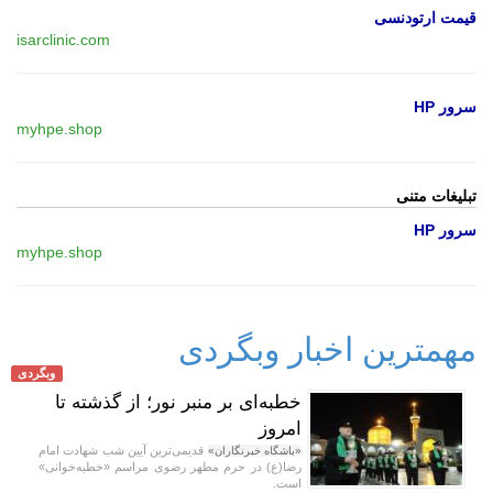
قیمت ارتودنسی
isarclinic.com
سرور HP
myhpe.shop
تبلیغات متنی
سرور HP
myhpe.shop
مهمترین اخبار وبگردی
وبگردی
خطبه‌ای بر منبر نور؛ از گذشته تا
امروز
قدیمی‌ترین آیین شب شهادت امام
«باشگاه خبرنگاران»
رضا(ع) در حرم مطهر رضوی مراسم «خطبه‌خوانی»
است.