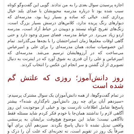
اجازه پرسیدن سوال بعدی را به من ندادند. گویی این گفت‌و‌گو کوتاه
سبب شده بود تا درباره مدرسه محبوبشان با صدای بلند خیال
پردازی کنند، خیالی که ساده و بسیار زیبا بود، مدرسه‌ای که
دیوار‌های رنگ پریده ندارد، کلاس‌های درسش بسیار بزرگ است،
زنگ‌های تفریح کوتاه نیستند و دوییدن در حیاط آزاد است، مدرسه
اردو زیاد می‌برد. در حیاط مدرسه، فضای سبزی وجود دارد و حتی
گاهی اوقات معلم‌ها زمان استراحتشان را با بچه‌ها می‌گذرانند. تمام
این خصوصیات ساده، همان مدرسه‌ای را برای علی و امیرعباس
می‌ساخت که در آرزوهایشان ترسیم می‌شد. مدرسه‌ای که
امیرعباس و علی را آن قدری به شوق آورد که در اینترنت به دنبال
تصویری از آن گشتن و سر انجام این عکس را انتخاب کردند.
روز دانش‌آموز؛ روزی که علتش گم
شده است
در تمام گفت‌وگوها، از همه دانش‌آموزان یک سوال مشترک پرسیدم:
«سیزدهم آبان برای چه روز دانش‌آموز نام‌گذاری شده؟» بیشتر
پاسخ‌ها شامل اطلاعات نادرست بود و خیلی از موجودیت این روز
آگاهی لازم را نداشتند همان‌جا با خودم فکر کردم شاید مسئله فقط
ناآگاهی نیست؛ شاید این موضوع هیچ‌وقت برایشان به پرسشی
واقعی تبدیل نشده تا دنبال پاسخ بگردند. سیزدهم آبان برای آنها
صرفاً یک روز در تقویم است، نه تجربه‌ای که علت آن را درک و