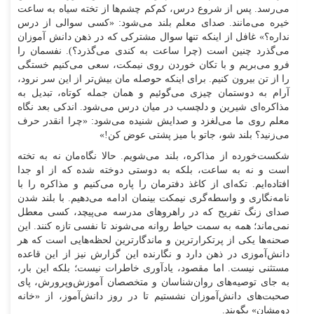
می‌رسد. پس از شروع درس، کم‌کم چشم‌ها از تخته سیاه به ساعت
خیره می‌مانند. صدای معلم بلند می‌شود: «کسی سوالی از درس
نداره؟» غافل از اینکه تنها سوال مشترکی که در ذهن دانش آموزان
می‌گذرد چنین است (چرا ساعت به کندی می‌گذرد؟). نفسمان را
فرو می‌بریم و با تکان خوردن روی نیمکت، سعی می‌کنیم خستگی
را از تن بیرون کنیم. برای اینکه حوصله مان بیش‌تر از این سر نرود،
آرام به دوستمان چیزی می‌گوئیم و همان جمله کوتاه، تبدیل به
مذاکره‌ای شیرین و دلچسب در میان درس می‌شود. اندکی بعد نگاه
معلم روی ما می‌لغزد و صدایش شنیده می‌شود: «چرا انقدر حرف
می‌زنید؟ بلند شو، جاتو با میز پشتی عوض کن!»
شکست‌خورده از مذاکره، بلند می‌شویم. حالا نگاه‌مان نه به تخته
است و نه به ساعت، بلکه به دوستی دوخته شده که از او جدا
افتاده‌ایم. تکه‌ای از کاغذ دفترمان را پاره می‌کنیم و مذاکره را با
نامه‌نگاری و واسطه‌گری نیمکت بینمان ادامه می‌دهیم. با بلند شدن
صدای زنگ تفریح که در راهرو‌های مدرسه می‌پیچد، کسی معطل
نمی‌ماند؛ همه به سمت حیاط روانه می‌شوند تا نفسی تازه کنند. این
صحنه‌ها یکی از پرتکرارترین و ماندگارترین لحظه‌هایی است که هر
دانش‌آموزی در ذهن دارد و نگارنده این گزارش نیز از این قاعده
مستثنی نیست. اما مقصود، یادآوری خاطرات نیست؛ بلکه این بار،
به جای توصیه‌های روان‌شناسان و متخصصان آموزش‌وپرورش، پای
صحبت‌های دانش‌آموزان نشستیم تا در روز دانش‌آموز، از «خانه
دومشان» بگویند.