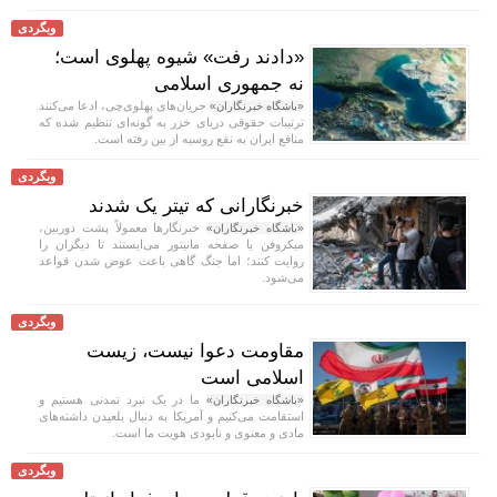
وبگردی
«دادند رفت» شیوه پهلوی است؛
نه جمهوری اسلامی
جریان‌های پهلوی‌چی، ادعا می‌کنند
«باشگاه خبرنگاران»
ترتیبات حقوقی دریای خزر به گونه‌ای تنظیم شده که
منافع ایران به نفع روسیه از بین رفته است.
وبگردی
خبرنگارانی که تیتر یک شدند
خبرنگار‌ها معمولاً پشت دوربین،
«باشگاه خبرنگاران»
میکروفن یا صفحه مانیتور می‌ایستند تا دیگران را
روایت کنند؛ اما جنگ گاهی باعث عوض شدن قواعد
می‌شود.
وبگردی
مقاومت دعوا نیست، زیست
اسلامی است
ما در یک نبرد تمدنی هستیم و
«باشگاه خبرنگاران»
استقامت می‌کنیم و آمریکا به دنبال بلعیدن داشته‌های
مادی و معنوی و نابودی هویت ما است.
وبگردی