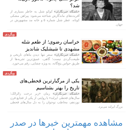
شد؟
کوکو شنل به خاطر بسیاری از
«باشگاه خبرنگاران»
آفریده‌های ماندگارش شناخته می‌شود: پیراهن مشکی
کوتاه، عطر شنل شماره ۵ و خانه مد مشهورش در
جهان.
وبگردی
خراسان رضوی؛ از طعم شله
مشهدی تا شیشلیک شاندیز
سفر تنها دیدن بنا‌های تاریخی و
«باشگاه خبرنگاران»
طبیعت‌گردی نیست؛ گاهی، عمیق‌ترین تجربه‌ها از
طریق حواس پنج‌گانه، به ویژه چشایی، رقم می‌خورد.
وبگردی
یکی از مرگبارترین قحطی‌های
تاریخ را بهتر بشناسیم
رمان «زیر درخت زالزالک؛
«باشگاه خبرنگاران»
سال‌های قحطی ایرلند» با روایتی از یکی از فجایع قرن
نوزدهم، مخاطب نوجوان را به دل سال‌های قحطی
بزرگ ایرلند می‌برد.
مشاهده مهمترین خبرها در صدر