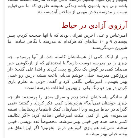
باشه ولی باید یادمون باشه زندگی همیشه طوری که ما می‌خوایم
نیست و مدرسه بخش مهمی از ساختن آینده‌ست.»
آرزوی آزادی در حیاط
امیرعباس و علی آخرین نفراتی بودند که با آنها صحبت کردم، پسر
بچه‌های ۹ و ۱۰ ساله‌ای که هرکدام به مدرسه با نگاهی ساده، اما
شیرین می‌نگریستند.
پس از اینکه کمی از شیطنتشان کاسته شد، از آنها پرسیدم، چه
چیزی را در مدرسه دوست دارید؟ با لبخند‌های که از بازیگوشی خبر
می‌داد؛ کمی در گوش یک دیگر پچ پچی کردند و ابتدا علی گفت: «از
پروژکتور مدرسه خیلی خوشم می‌آد، باعث میشه درس رو خیلی
بهتر بفهمم.» امیرعباس نگاهی کرد و گفت: «ولی به نظرم بازی
کردن در بین دو زنگ یکی از بهترین اتفاقات مدرسه است»
از سادگی پاسخشان لبخند زدم و سوال بعدی را پرسیدم: «از چه
چیزی خوشتان نمی‌آید؟» هردویشان کمی فکر کردند و گفتند: «نمی
گذراند در حیاط بدوییم و با اخطار‌های کمک ناظم‌ها بازی‌هایمان نصفه
می‌مونه» پس از کمی مکث امیرعباس اضافه کرد: «اگر تکالیف
کمتر بدهند همه چیز خیلی بهتر می‌شه، مخصوصاً عدد نویسی، خیلی
سخته. نمی‌شه هم بازی کنیم هم درس بخونیم؟ اگر این اتفاق هم
بیفته خیلی بهتر میشه.»