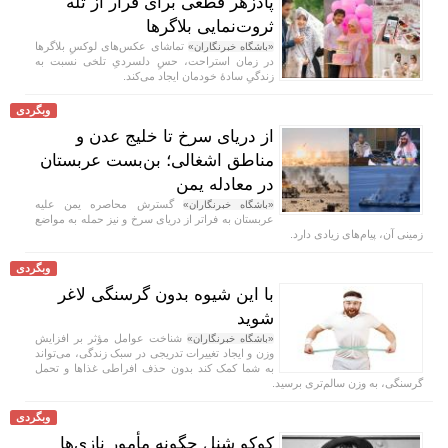
پادزهر قطعی برای فرار از تله
ثروت‌نمایی بلاگر‌ها
تماشای عکس‌های لوکسِ بلاگر‌ها
«باشگاه خبرنگاران»
در زمان استراحت، حسِ دلسردیِ تلخی نسبت به
زندگیِ سادهٔ خودمان ایجاد می‌کند.
وبگردی
از دریای سرخ تا خلیج عدن و
مناطق اشغالی؛ بن‌بست عربستان
در معادله یمن
گسترش محاصره یمن علیه
«باشگاه خبرنگاران»
عربستان به فراتر از دریای سرخ و نیز حمله به مواضع
زمینی آن، پیام‌های زیادی دارد.
وبگردی
با این شیوه بدون گرسنگی لاغر
شوید
شناخت عوامل مؤثر بر افزایش
«باشگاه خبرنگاران»
وزن و ایجاد تغییرات تدریجی در سبک زندگی، می‌تواند
به شما کمک کند بدون حذف افراطی غذا‌ها و تحمل
گرسنگی، به وزن سالم‌تری برسید.
وبگردی
کوکو شنل چگونه مأمور نازی‌ها