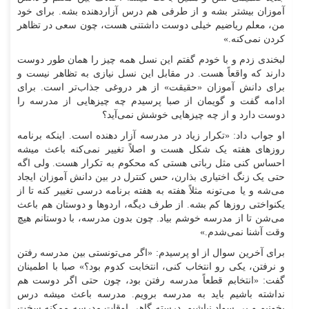
آموزان بیشتر بشه و از طرفی هم درس آزاردهنده بشه. برای خود
من، معلم ریاضیم خیلی دوست داشتنی هست، چون سعی در تظاهر
کردن نمی‌کنه.»
لبخندی زدم و با خودم گفتم این نسل همه چیز را همان طور دوست
دارند که واقعاً هست. در مقابل این نسل نیازی به تظاهر نیست و
برای دانش آموزان «حقیقت» از هر دروغی جذاب‌تر است. برای
ادامه گفت و گویمان از صبا پرسیدم چه چیز‌هایی از مدرسه را
دوست دارد و از چه چیز‌هایی خوشش نمی‌آید؟
او جواب داد: «تکرار زیاد در مدرسه آزار دهنده است. اینکه برنامه
روز‌های هفته یک شکل هست و اصلاً تغییر نمی‌کنه باعث میشه
احساس کنی مثل رباتی هستی که محکوم به تکرار هست. ولی اگه
حتی یک زنگ اختیاری بذارن، حس کنترل در بین دانش آموزان ایجاد
می‌شه و یا می‌تونه مثلاً هفته به هفته برنامه درسی تغییر کنه تا از
یکنواختی روز‌ها کم بشه. از طرف دیگه، اردو‌ها و دوستان هم باعث
می‌شن تا از مدرسه خوشم بیاد. چون بدون مدرسه، با دوستانم هیچ
وقت آشنا نمی‌شدم.»
برای آخرین سوال از او پرسیدم: «اگر می‌تونستی بین مدرسه رفتن
و نرفتن، یکی رو انتخاب کنی، انتخابت کدوم بود؟» صبا با اطمینان
گفت: «انتخابم قطعاً مدرسه رفتن بود، چون حتی اگر دوست هم
نداشته باشیم باید به مدرسه برویم. مدرسه باعث میشه درس
بخونیم و بی سواد نباشیم. درسته گاهی اوقات مدرسه ممکنه سخت