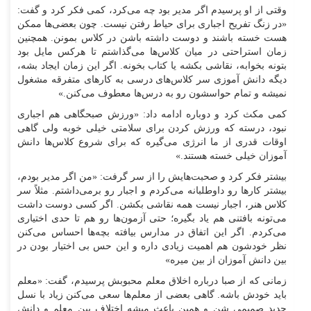
وقتی از او پرسیدم اگر مدیر بود چه می‌کرد، کمی فکر کرد و گفت:
«در زنگ تفریح اجباری برای حیاط رفتن نیست. چون بعضی‌ها ممکن
هست خسته باشند و دوست داشته باشن در کلاس بمونن. همچنین
زمان استراحتی در میان کلاس‌ها می‌گذاشتم تا هرکس مایل بود
بتونه بخوابه، نقاشی بکشه یا کتاب بخونه. اگر این زمان ایجاد بشه،
دیگه دانش آموزی سر کلاس‌های درسی به کار‌های متفرقه مشغول
نمیشه و تمام حواسشون رو به درس‌ها معطوف می‌کنن.»
کمی مکث کرد و دوباره ادامه داد: «ورزش صبحگاهی هم اجباری
نبود، درسته که ورزش کردن برای سلامتی خیلی خوبه ولی گاهی
اوقات قدری از ما انرژی می‌گیره که برای شروع کلاس‌ها دانش
آموزان خیلی خسته هستند.»
بیشتر فکر کرد و صحبت‌هایش را از سر گرفت: «من اگر مدیر بودم،
بیشتر کار‌ها رو داوطلبانه می‌کردم و اجبار رو برمی‌داشتم. مثلاً سر
کلاس هنر، اجبار نیست همه نقاشی بکشن. اگر کسی دوست داشت
می‌تونه بافتنی هم یاد بگیره؛ حتی آزمون‌ها رو هم تا حدی اختیاری
می‌کردم. اگر این اتفاق در مدارس بیافته بچه‌ها احساس می‌کنن
نظر خودشون هم اهمیت زیادی داره و این حس بی اختیار بودن در
بین دانش آموزان از بین میره»
زمانی که از صبا درباره اخلاق معلم محبوبش پرسیدم، گفت: «معلم
باید خودش باشه. گاهی بعضی از معلم‌ها سعی می‌کنن زیاد با نسل
جدید صمیمی شن و همین باعث میشه اختلاف بین معلم و دانش