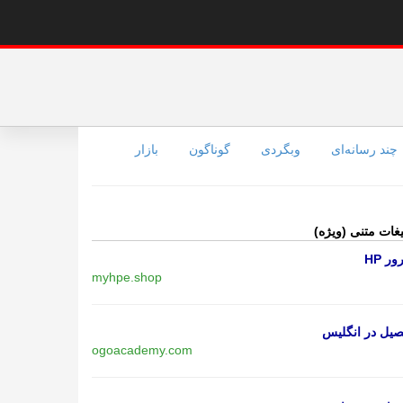
چند رسانه‌ای
وبگردی
گوناگون
بازار
یغات متنی (ویژه)
ر HP
myhpe.shop
یل در انگلیس
ogoacademy.com