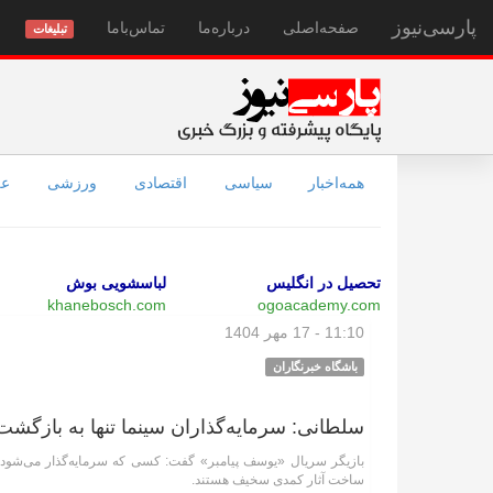
پارسی‌نیوز
صفحه‌اصلی
درباره‌ما
تماس‌با‌ما
تبلیغات
همه‌اخبار
سیاسی
اقتصادی
ورزشی
عل
تحصیل در انگلیس
لباسشویی بوش
khanebosch.com
ogoacademy.com
11:10 - 17 مهر 1404
باشگاه خبرنگاران
سلطانی: سرمایه‌گذاران سینما تنها به بازگشت
بازیگر سریال «یوسف پیامبر» گفت: کسی که سرمایه‌گذار می‌شود، 
ساخت آثار کمدی سخیف هستند.