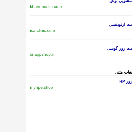
اسشویی بوش
khanebosch.com
مت ارتودنسی
isarclinic.com
مت روز گوشی
snappshop.ir
یغات متنی
ر HP
myhpe.shop