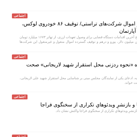
اجتماعی
تهاتر ۱۶۷۳ میلیارد تومان از اموال شرکت‌های تراستی/ توقیف ۸۶ خودروی لوکس،
دادستان تهران با تشریح آخرین اقدامات دستگاه قضایی برای وصول تعهدات ارزی، از تهاتر ۱۶۷۳ میلیارد تومان
میلیون دلار، یورو و درهم و توقیف گسترده اموال منقول و غیرمنقول این شرکت‌ها
اجتماعی
ه «نحوه ردزنی محل استقرار شهید لاریجانی» صحت
، ادعای یکی از نمایندگان مجلس مبنی بر شناسایی محل استقرار شهید علی لاریجانی،
ت خواند.
اجتماعی
و بازنشرِ ویدئوهایِ تکراری از سخنگوی فراجا
ازنشرِ ویدئوهایِ تکراری از سخنگوی فراجا واکنش نشان داد.
اجتماعی