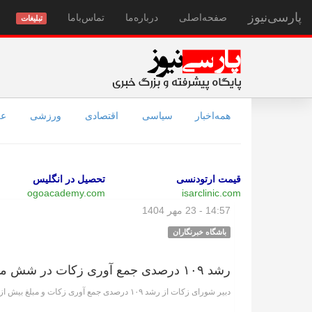
پارسی‌نیوز
صفحه‌اصلی
درباره‌ما
تماس‌با‌ما
تبلیغات
همه‌اخبار
سیاسی
اقتصادی
ورزشی
عل
قیمت ارتودنسی
تحصیل در انگلیس
ogoacademy.com
isarclinic.com
14:57 - 23 مهر 1404
باشگاه خبرنگاران
رشد ۱۰۹ درصدی جمع آوری زکات در شش ماه نخست امسال
دبیر شورای زکات از رشد ۱۰۹ درصدی جمع آوری زکات و مبلغ بیش از ۳۳۶ میلیارد تومان خبر داد.