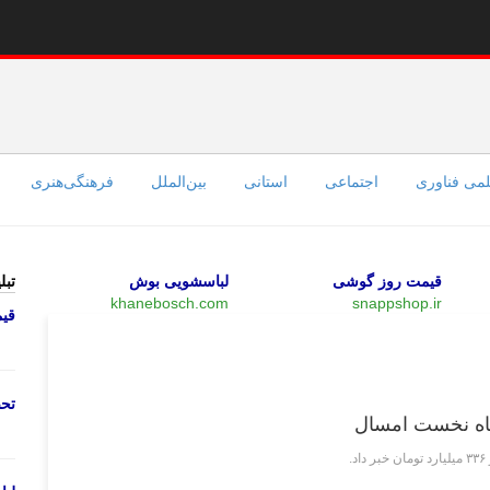
می فناوری
اجتماعی
استانی
بین‌الملل
فرهنگی‌هنری
قیمت روز گوشی
لباسشویی بوش
تبل
khanebosch.com
snappshop.ir
قی
اجتماعی
تحص