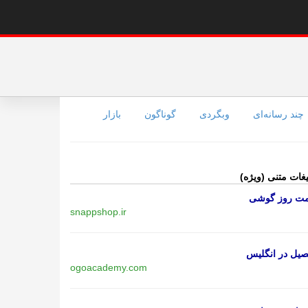
چند رسانه‌ای
وبگردی
گوناگون
بازار
یغات متنی (ویژه)
مت روز گوشی
snappshop.ir
یل در انگلیس
ogoacademy.com