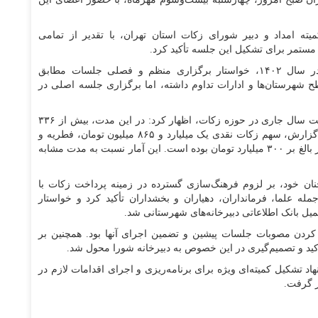
ته امداد و دبیر شورای زکات استان تهران، با تقدیر از تمامی
 مستمر برای تشکیل این جلسه تأکید کرد.
وی با اشاره به آخرین جلسه برگزارشده این شورا در سال ۱۴۰۲، خواستار برگزاری منظم و فصلی جلسات مطابق
 شهرستان‌ها و ادارات تداوم داشته، اما برگزاری جلسه اصلی در
پرپنچی در ادامه با ارائه گزارش عملکرد شش‌ماهه نخست سال جاری در حوزه زکات، اظهار کرد: در این مدت، بیش از ۳۳۶
میلیارد تومان زکات جمع‌آوری شده است. بر اساس این گزارش، سهم زکات نقدی یک میلیارد و ۸۶۵ میلیون تومان، فطریه و
کفاره ۳۲ میلیارد و ۶۲۵ میلیون تومان و زکات مستحب نیز بالغ بر ۳۰۰ میلیارد تومان بوده است. این آمار نسبت به مدت مشابه
ن خود، بر لزوم فرهنگ‌سازی گسترده در زمینه پرداخت زکات با
له علما، فرمانداران، دهیاران و بخشداران تأکید کرد و خواستار
ل بانک اطلاعاتی دبیرخانه‌های شهرستانی شد.
ردن مصوبات جلسات پیشین و تضمین اجرای آنها بود. همچنین بر
ید و تصمیم‌گیری در این خصوص به دبیرخانه شورا محول شد.
د تشکیل کمیته‌ای ویژه برای برنامه‌ریزی و اجرای اقدامات لازم در
ر گرفت.