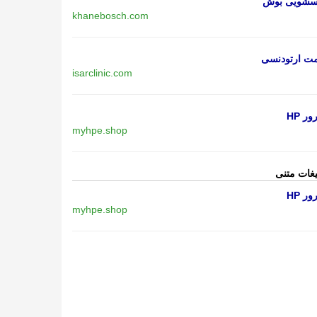
اسشویی بوش
khanebosch.com
مت ارتودنسی
isarclinic.com
ر HP
myhpe.shop
یغات متنی
ر HP
myhpe.shop