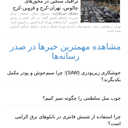
ترافیک سنگین در محورهای
چالوس، تهران-کرج و قزوین-کرج
مسئول سالن عملیات مرکز
«باشگاه خبرنگاران»
مدیریت راه‌های کشور گفت: در حال حاضر در محور
چالوس، آزادراه‌های تهران-کرج-قزوین و قزوین-کرج-
تهران و همچنین برخی محدوده‌های آزادراه تهران-شمال و هراز، ترافیک سنگین گزارش
شده است.
مشاهده مهمترین خبرها در صدر
رسانه‌ها
جوشکاری زیرپودری (SAW)؛ چرا سیم‌جوش و پودر مکمل
یکدیگرند؟
چوب مبل سلطنتی را چگونه تمیز کنیم؟
چرا استفاده از شمش فانتزی در تابلوهای برق الزامی
است؟