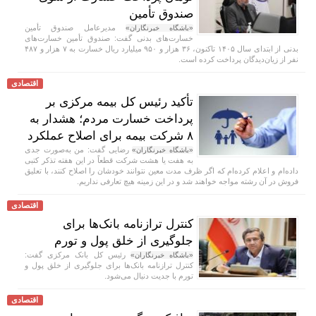
صندوق تأمین
مدیرعامل صندوق تأمین
«باشگاه خبرنگاران»
خسارت‌های بدنی گفت: صندوق تأمین خسارت‌های
بدنی از ابتدای سال ۱۴۰۵ تاکنون، ۳۶ هزار و ۹۵۰ میلیارد ریال خسارت به ۷ هزار و ۴۸۷
نفر از زیان‌دیدگان پرداخت کرده است.
اقتصادی
تأکید رئیس کل بیمه مرکزی بر
پرداخت خسارت مردم؛ هشدار به
۸ شرکت‌ بیمه برای اصلاح عملکرد
رضایی گفت: من به‌صورت جدی
«باشگاه خبرنگاران»
به هفت یا هشت شرکت قطعاً در این هفته تذکر کتبی
داده‌ام و اعلام کرده‌ام که اگر ظرف مدت معین نتوانند خودشان را اصلاح کنند، با تعلیق
فروش در آن رشته مواجه خواهند شد و در این زمینه هیچ تعارفی نداریم.
اقتصادی
کنترل ترازنامه بانک‌ها برای
جلوگیری از خلق پول و تورم
رئیس کل بانک مرکزی گفت:
«باشگاه خبرنگاران»
کنترل ترازنامه بانک‌ها برای جلوگیری از خلق پول و
تورم با جدیت دنبال می‌شود.
اقتصادی