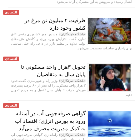
اتصال رسیده و سرویس به این مشترکان ارائه می‌شود
اقتصادی
ظرفیت ۴ میلیون تن مرغ در
کشور وجود دارد
مشاور امور کشاورزی رئیس اتاق
«باشگاه خبرنگاران»
تعاون گفت: افزایش بهره وری و کاهش هزینه‌های
تولید علاوه بر تنظیم بازار در داخل راه حلی مناسبی
برای پایداری صادرات محسوب می‌شود.
اقتصادی
تحویل ۳هزار واحد مسکونی تا
پایان سال به متقاضیان
وزیر راه و شهرسازی گفت:حدود
«باشگاه خبرنگاران»
۳ هزار واحد مسکونی را که بیش از ۸۰ درصد پیشرفت
فیزیکی دارند، تا پایان سال تکمیل و به مردم تحویل
دهیم.
اقتصادی
گواهی صرفه‌جویی آب در آستانه
ورود به بورس انرژی؛ اقتصاد آب
به کمک مدیریت مصرف می‌آید
راه‌اندازی گواهی صرفه‌جویی آب
«باشگاه خبرنگاران»
را می‌توان تلاشی برای پیوند دادن سیاست‌های