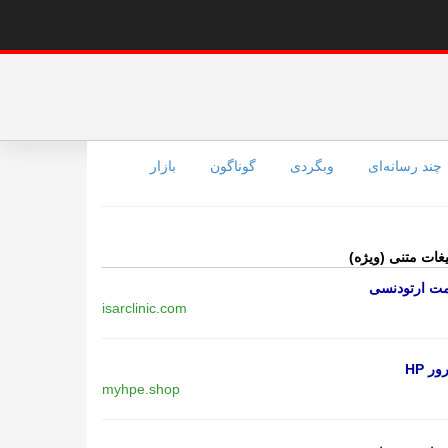
چند رسانه‌ای
وبگردی
گوناگون
بازار
یغات متنی (ویژه)
مت ارتودنسی
isarclinic.com
ر HP
myhpe.shop