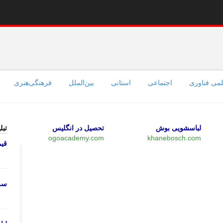
می فناوری
اجتماعی
استانی
بین‌الملل
فرهنگی‌هنری
لباسشویی بوش
تحصیل در انگلیس
تبل
ogoacademy.com
khanebosch.com
قی
چند رسانه‌ای
سرو