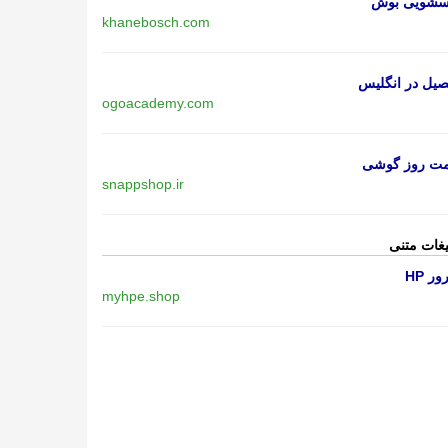
اسشویی بوش
khanebosch.com
یل در انگلیس
ogoacademy.com
مت روز گوشی
snappshop.ir
یغات متنی
ر HP
myhpe.shop