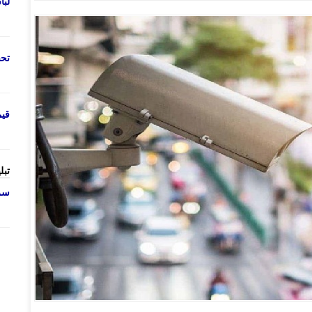
لب
تحص
قی
تبل
سرو