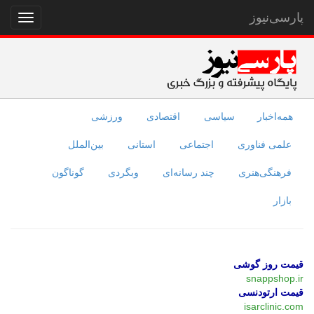
پارسی‌نیوز
نمایش
منو
همه‌اخبار
سیاسی
اقتصادی
ورزشی
علمی فناوری
اجتماعی
استانی
بین‌الملل
فرهنگی‌هنری
چند رسانه‌ای
وبگردی
گوناگون
بازار
قیمت روز گوشی
snappshop.ir
قیمت ارتودنسی
isarclinic.com