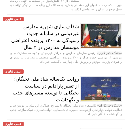
متشکل از ۱۳ دانش‌آموز در مسابقات جهانی رباتیک
چین، با کسب سه عنوان ارزشمند در بخش‌های مختلف این رقابت‌ها، بار دیگر توانمندی
نسل نوجوان ایران را به نمایش گذاشت.
علمی فناوری
شفاف‌سازی شهریه مدارس
غیردولتی در سامانه جدید/
رسیدگی به ۱۲۰۰ پرونده اعتراضی
موسسان مدارس در ۴ سال
رئیس سازمان مدارس و مراکز غیردولتی و توسعه مشارکت‌های
«باشگاه خبرنگاران»
مردمی از بررسی حدود هزار و ۲۰۰ پرونده اعتراضی موسسان مدارس در شورای
راهبردی وزارت آموزش و پرورش طی چهار سال گذشته خبر داد.
علمی فناوری
روایت یک‌ساله بنیاد ملی نخبگان؛
از تغییر پارادایم در سیاست
نخبگانی تا توسعه مسیر‌های جذب
و نگهداشت
قائم‌مقام بنیاد ملی نخبگان با تشریح عملکرد این بنیاد در دومین سال
«باشگاه خبرنگاران»
فعالیت دولت چهاردهم، از توسعه مسیر‌های شناسایی، توانمندسازی، شبکه‌سازی، جذب
و نگهداشت نخبگان خبر داد.
علمی فناوری