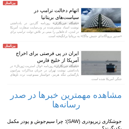
بین‌الملل
اتهام دخالت ترامپ در
سیاست‌های بریتانیا
روزنامه گاردین در یادداشتی
«باشگاه خبرنگاران»
نوشت اسناد منتشرشده در وب‌سایت سفارت آمریکا
در لندن، ادعا‌هایی را مبنی بر تلاش دولت ترامپ برای
«صدور پروپاگاندای جنبش ماگا)» به بریتانیا برانگیخته است.
بین‌الملل
ایران در پی فرصتی برای اخراج
آمریکا از خلیج فارس
روزنامه «وال استریت ژورنال» در
«باشگاه خبرنگاران»
یادداشتی نوشت تهران در جریان مذاکرات پیرامون
بازگشایی تنگه هرمز، خواستار ممنوعیت تردد ناو‌های
جنگی آمریکا شده است.
مشاهده مهمترین خبرها در صدر
رسانه‌ها
جوشکاری زیرپودری (SAW)؛ چرا سیم‌جوش و پودر مکمل
یکدیگرند؟