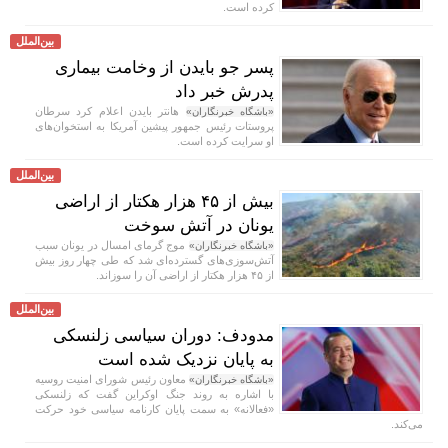
کرده است.
بین‌الملل
پسر جو بایدن از وخامت بیماری
پدرش خبر داد
هانتر بایدن اعلام کرد سرطان
«باشگاه خبرنگاران»
پروستات رئیس جمهور پیشین آمریکا به استخوان‌های
او سرایت کرده است.
بین‌الملل
بیش از ۴۵ هزار هکتار از اراضی
یونان در آتش سوخت
موج گرمای امسال در یونان سبب
«باشگاه خبرنگاران»
آتش‌سوزی‌های گسترده‌ای شد که طی چهار روز بیش
از ۴۵ هزار هکتار از اراضی آن را سوزاند.
بین‌الملل
مدودف: دوران سیاسی زلنسکی
به پایان نزدیک شده است
معاون رئیس شورای امنیت روسیه
«باشگاه خبرنگاران»
با اشاره به روند جنگ اوکراین گفت که زلنسکی
«فعالانه» به سمت پایان کارنامه سیاسی خود حرکت
می‌کند.