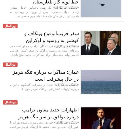
خط لوله گاز بلغارستان
یک پهپاد ناشناس حامل مقدار
«باشگاه خبرنگاران»
زیادی مواد منفجره، پس از ورود از رومانی به
بلغارستان در نزدیکی یک خط لوله مهم منفجر شد.
بین‌الملل
سفر قریب‌الوقوع ویتکاف و
کوشنر به روسیه و اوکراین
فرستادگان ترامپ ممکن است در
«باشگاه خبرنگاران»
روز‌های آینده به روسیه و اوکراین سفر کنند؛ اقدامی
که می‌تواند مقدمه‌ای برای مذاکرات جدید صلح باشد.
بین‌الملل
عمان: مذاکرات درباره تنگه هرمز
در حال پیشرفت است
عمان از پیشرفت گفتگوها با ایران
«باشگاه خبرنگاران»
درباره ترتیبات کشتیرانی در تنگه هرمز خبر داد.
بین‌الملل
اظهارات جدید معاون ترامپ
درباره توافق بر سر تنگه هرمز
جی‌دی ونس مدعی شده تهران با
«باشگاه خبرنگاران»
عبور آزاد نفت و ایمنی کشتی‌ها از تنگه هرمز موافقت