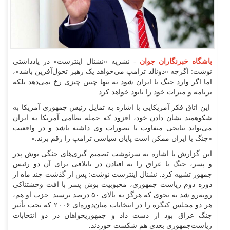
باشگاه خبرنگاران جوان
- نشریه «نشنال اینترست» در یادداشتی
نوشت: اگرچه «دونالد ترامپ می‌خواهد یک رهبر تحول‌آفرین باشد»،
اما اگر وارد جنگ با ایران شود نه تنها چنین چیزی رخ نمی‌دهد بلکه
برنامه و میراث خود را نابود خواهد کرد.
این اتاق فکر آمریکایی با اشاره به تمایل رئیس جمهوری آمریکا به
شکوهمند نشان دادن خود، افزود که حمله نظامی آمریکا به ایران
می‌تواند نتایجی متفاوت با تصورات وی داشته باشد و در واقعیت
«جنگ با ایران ممکن است پایان سیاسی ترامپ را رقم بزند.»
این گزارش با اشاره به سرنوشت تصمیم گیری‌های جنگی بوش پدر
و پسر، جنگ با عراق را به افتادن در باتلاقی برای آن دو رئیس
جمهور تشبیه کرد. نشنال اینترست نوشت: پس از گذشت چند ماه از
دوره دوم ریاست جمهوری، محبوبیت بوش پسر با افت وحشتناکی
رو‌به‌رو شد به نحوی که هرگز به بالای ۵۰ درصد نرسید. حزب او هم،
هر دو مجلس کنگره را در انتخابات میان‌دوره‌ای ۲۰۰۶ که تحت تأثیر
جنگ عراق بود از دست داد و جمهوریخواهان در دو انتخابات
ریاست‌جمهوری بعدی هم شکست خوردند.