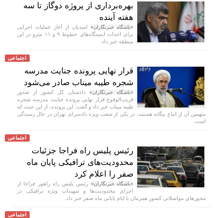
بهره‌برداری از پروژه دوگاز تا سه
هفته آینده
امیدیان از آغاز عملیات اجرایی
«باشگاه خبرنگاران»
برای احداث ایستگاه‌های خطوط ۹ و ۱۱ مترو در این
منطقه خبر داد.
اجتماعی
قرار نهایی پرونده جنایت مدرسه
شجره طیبه میناب صادر می‌شود
دادستان کل کشور از صدور
«باشگاه خبرنگاران»
قریب‌الوقوع قرار نهایی پرونده جنایت مدرسه شجره
طیبه میناب خبر داد و گفت: این پرونده، از این حیث که
متهمین آن از اتباع بیگانه هستند، در یکی از شعب ویژه دادسرای تهران در حال رسیدگی
است.
اجتماعی
رئیس پلیس راه فراجا جزئیات
محدودیت‌های ترافیکی پایان ماه
صفر را اعلام کرد
رئیس پلیس راه راهور فراجا از
«باشگاه خبرنگاران»
اجرای محدودیت‌ها و تمهیدات ویژه ترافیکی در
محورهای مواصلاتی کشور همزمان با ایام پایانی ماه صفر خبر داد.
اجتماعی