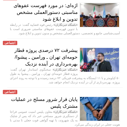
اژه‌ای: در مورد فهرست عفوهای
مناسبتی دستورالعملی مشخص
تدوین و ابلاغ شود
رئیس قوه قضاییه گفت: در رابطه
«باشگاه خبرنگاران»
با تدوین فهرست عفوهای مناسبتی ضروری است با
آسیب‌شناسی جامع و تخصصی، دستورالعملی مشخص و مدون تدوین و ابلاغ شود.
اجتماعی
پیشرفت ۷۲ درصدی پروژه قطار
حومه‌ای تهران ـ ورامین ـ پیشوا/
بهره‌برداری در آینده نزدیک
سخنگوی استاندار تهران گفت:
«باشگاه خبرنگاران»
پروژه قطار حومه‌ای تهران ـ ورامین ـ پیشوا به طول
۵۰ کیلومتر و با ۱۱ ایستگاه به پیشرفت فیزیکی ۷۲ درصد رسیده و با توجه به روند اجرای
پروژه، بهره‌برداری از آن در آینده نزدیک انجام خواهد شد.
اجتماعی
پایان فرار شرور مسلح در عملیات
مشترک پلیس
معاون پلیس امنیت عمومی فراجا
«باشگاه خبرنگاران»
از دستگیری شرور مسلحی خبر داد که پس از شلیک
به یک شهروند، با تهیه گواهی فوت جعلی تا مدتی با
هویت جعلی در ایران زندگی می‌کرد.