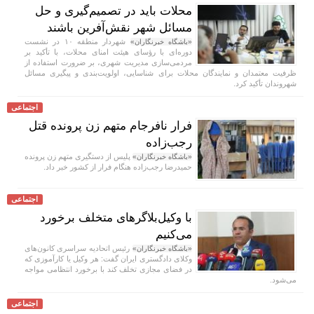
محلات باید در تصمیم‌گیری و حل
مسائل شهر نقش‌آفرین باشند
شهردار منطقه ۱۰ در نشست
«باشگاه خبرنگاران»
دوره‌ای با رؤسای هیئت امنای محلات، با تأکید بر
مردمی‌سازی مدیریت شهری، بر ضرورت استفاده از
ظرفیت معتمدان و نمایندگان محلات برای شناسایی، اولویت‌بندی و پیگیری مسائل
شهروندان تأکید کرد.
اجتماعی
فرار نافرجام متهم زن پرونده قتل
رجب‌زاده
پلیس از دستگیری متهم زن پرونده
«باشگاه خبرنگاران»
حمیدرضا رجب‌زاده هنگام فرار از کشور خبر داد.
اجتماعی
با وکیل‌بلاگرهای متخلف برخورد
می‌کنیم
رئیس اتحادیه سراسری کانون‌های
«باشگاه خبرنگاران»
وکلای دادگستری ایران گفت: هر وکیل یا کارآموزی که
در فضای مجازی تخلف کند با برخورد انتظامی مواجه
می‌شود.
اجتماعی