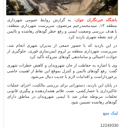
باشگاه خبرنگاران جوان
- به گزارش روابط عمومی شهرداری
منطقه ۱۳، سیدمحمدرحیم مرتضوی، سرپرست شهرداری منطقه،
با هدف بررسی وضعیت ایمنی و رفع خطر گود‌های رهاشده و ناایمن
از چند نقطه شهری بازدید کرد.
در این بازدید که با حضور جمعی از مدیران شهری انجام شد،
سرپرست شهرداری منطقه بر لزوم ایمن‌سازی فوری، جلوگیری از
حوادث احتمالی و ساماندهی گود‌های متروکه تأکید کرد.
وی با اشاره به حفاظت از جان شهروندان و کاهش خطرات شهری
گفت: رفع گود‌های ناایمن و کنترل بموقع این نقاط از اهمیت خاصی
برخورداراست و اقدامات لازم با جدیت دنبال می‌شود.
در پایان این بازدید، دستوراتی برای بررسی مالکیت، اجرای عملیات
خاکبرداری یا حصارکشی، نصب علائم هشداردهنده و پیگیری قانونی
تخلفات مربوطه صادر شد تا ایمنی شهروندان در مناطق دارای
گود‌های رهاشده تضمین شود.
لینک منبع
12249330