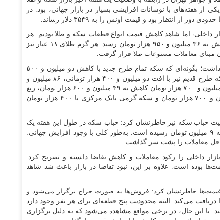
کی از هفته‌های با نوسانات افزایشی بسیار در بازار جهانی، بود. در
ازار داخلی، اما شاهد کاهش قیمت انواع قطعات سکه و طلا بودیم. هر
مثقال طلای ۱۷ عیار در طول هفته با ۵۳۰ هزار تومان کاهش به ۳۶ میلیون و ۹۵۰ هزار تومان رسید. هر گرم طلای ۱۸ عیار نیز
به گفته بذرافشان، در بازار سکه نیز روند کاهشی وجود داشت؛ بگونه‌ای که سکه تمام طرح جدید با کاهش دو میلیون و ۵۰۰
هزار تومانی به ۹۲ میلیون و ۳۰۰ هزار تومان رسید و سکه طرح قدیم نیز با افت دو میلیون و ۴۰۰ هزار تومانی، ۸۶ میلیون و
۳۰۰ هزار تومان تعیین قیمت شد. همچنین نیم‌سکه با یک میلیون و ۷۰۰ هزار تومان کاهش به ۴۹ میلیون و ۶۰۰ هزار تومان، ربع
سکه با دو میلیون و ۱۰۰ هزار تومان کاهش به ۲۸ میلیون و ۷۰۰ هزار تومان و سکه گرمی بانک مرکزی با ۴۰۰ هزار تومان
ضعیت حباب سکه نیز خاطرنشان کرد: حباب سکه در طول این هفته یک
میلیون و ۲۰۰ هزار تومان کاهش یافت و در حال حاضر به ۹ میلیون تومان رسیده است. به‌طور کلی با وجود افزایش جهانی،
داقل معاملات را پشت سر گذاشت.
ار داخلی را رکود معاملات و کاهش تقاضا دانسته و تصریح کرد:
ها بوده است. علاوه بر این، نبود تقاضا در بازار باعث شد شاهد
 قیمت‌ها خاطرنشان کرد: فروش‌ها به صورت حراج برگزار می‌شود و
ریافت می‌کند. البته محدودیت پنج قطعه‌ای برای هر نفر وجود دارد
. با این حال، در برخی مواقع مشاهده می‌شود که به دلیل برگزاری