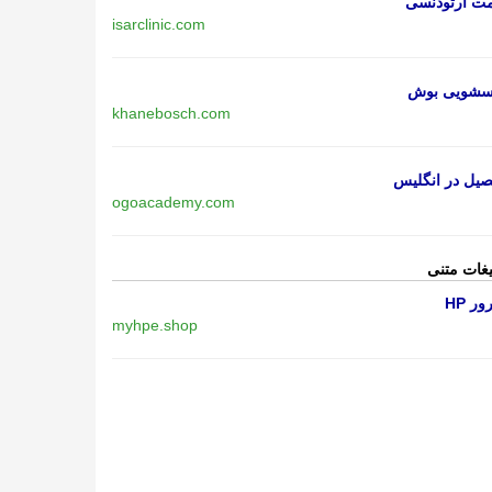
مت ارتودنسی
isarclinic.com
اسشویی بوش
khanebosch.com
یل در انگلیس
ogoacademy.com
یغات متنی
ر HP
myhpe.shop