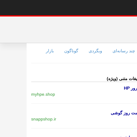
چند رسانه‌ای
وبگردی
گوناگون
بازار
یغات متنی (ویژه)
ر HP
myhpe.shop
مت روز گوشی
snappshop.ir