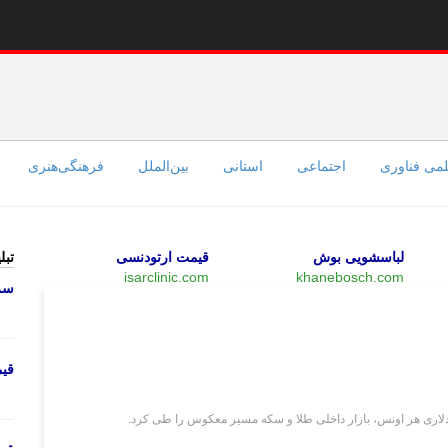
می فناوری
اجتماعی
استانی
بین‌الملل
فرهنگی‌هنری
لباسشویی بوش
قیمت ارتودنسی
تبل
isarclinic.com
khanebosch.com
سرو
اقتصادی
قی