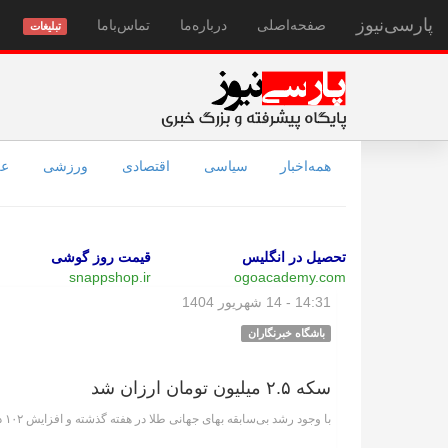
پارسی‌نیوز
صفحه‌اصلی
درباره‌ما
تماس‌با‌ما
تبلیغات
همه‌اخبار
سیاسی
اقتصادی
ورزشی
عل
تحصیل در انگلیس
قیمت روز گوشی
snappshop.ir
ogoacademy.com
14:31 - 14 شهریور 1404
باشگاه خبرنگاران
سکه ۲.۵ میلیون تومان ارزان شد
با وجود رشد بی‌سابقه بهای جهانی طلا در هفته گذشته و افزایش ۱۰۲ دلاری هر اونس، بازار داخلی طلا و سکه مسیر معکوس را طی کرد.