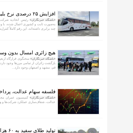
افزایش ۲۵ درصدی نرخ بلیط‌ها؛ رقمی پایین‌تر از نرخ تورم
«باشگاه خبرنگاران»
به‌صورت ثابت و کشوری اعمال شده، با وج
چند برابری داشته‌اند، این رقم کاملاً کنترل‌
هیچ زائری امسال بدون وسیله
«باشگاه خبرنگاران»
بازگشت زائران از تمامی مرز‌ها وجود دار
قم، مشهد و اصفهان وجود دارد...
فلسفه سهام عدالت، پردا
کمیسیون عمران مجلس
«باشگاه خبرنگاران»
عدالت، شفاف‌سازی عملکرد شرکت‌ها و واگذ
تولید طلای سفید به ۶۰ هزار تن می‌رسد