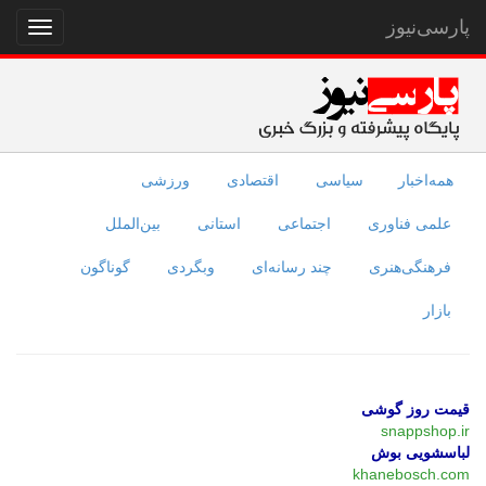
پارسی‌نیوز
نمایش
منو
همه‌اخبار
سیاسی
اقتصادی
ورزشی
علمی فناوری
اجتماعی
استانی
بین‌الملل
فرهنگی‌هنری
چند رسانه‌ای
وبگردی
گوناگون
بازار
قیمت روز گوشی
snappshop.ir
لباسشویی بوش
khanebosch.com