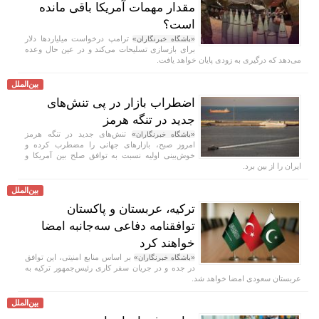
مقدار مهمات آمریکا باقی مانده
است؟
ترامپ درخواست میلیارد‌ها دلار
«باشگاه خبرنگاران»
برای بازسازی تسلیحات می‌کند و در عین حال وعده
می‌دهد که درگیری به زودی پایان خواهد یافت.
بین‌الملل
اضطراب بازار در پی تنش‌های
جدید در تنگه هرمز
تنش‌های جدید در تنگه هرمز
«باشگاه خبرنگاران»
امروز صبح، بازار‌های جهانی را مضطرب کرده و
خوش‌بینی اولیه نسبت به توافق صلح بین آمریکا و
ایران را از بین برد.
بین‌الملل
ترکیه، عربستان و پاکستان
توافقنامه دفاعی سه‌جانبه امضا
خواهند کرد
بر اساس منابع امنیتی، این توافق
«باشگاه خبرنگاران»
در جده و در جریان سفر کاری رئیس‌جمهور ترکیه به
عربستان سعودی امضا خواهد شد.
بین‌الملل