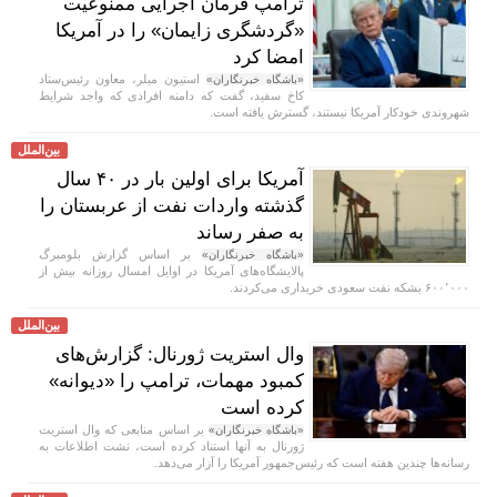
ترامپ فرمان اجرایی ممنوعیت
«گردشگری زایمان» را در آمریکا
امضا کرد
استیون میلر، معاون رئیس‌ستاد
«باشگاه خبرنگاران»
کاخ سفید، گفت که دامنه افرادی که واجد شرایط
شهروندی خودکار آمریکا نیستند، گسترش یافته است.
بین‌الملل
آمریکا برای اولین بار در ۴۰ سال
گذشته واردات نفت از عربستان را
به صفر رساند
بر اساس گزارش بلومبرگ
«باشگاه خبرنگاران»
پالایشگاه‌های آمریکا در اوایل امسال روزانه بیش از
۶۰۰٬۰۰۰ بشکه نفت سعودی خریداری می‌کردند.
بین‌الملل
وال استریت ژورنال: گزارش‌های
کمبود مهمات، ترامپ را «دیوانه»
کرده است
بر اساس منابعی که وال استریت
«باشگاه خبرنگاران»
ژورنال به آنها استناد کرده است، نشت اطلاعات به
رسانه‌ها چندین هفته است که رئیس‌جمهور آمریکا را آزار می‌دهد.