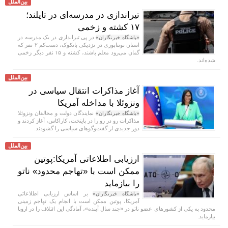
بین‌الملل
تیراندازی در مدرسه‌ای در تایلند؛
۱۷ کشته و زخمی
در پی تیراندازی در یک مدرسه در
«باشگاه خبرنگاران»
استان نونتابوری در نزدیکی بانکوک، دست‌کم ۲ نفر که
گمان می‌رود معلم باشند، کشته و ۱۵ نفر دیگر زخمی
شده‌اند.
بین‌الملل
آغاز مذاکرات انتقال سیاسی در
ونزوئلا با مداخله آمریکا
نمایندگان دولت و مخالفان ونزوئلا
«باشگاه خبرنگاران»
مذاکرات رو در رو را در پایتخت، کاراکاس، آغاز کردند و
دور جدیدی از گفت‌و‌گو‌های سیاسی را گشودند.
بین‌الملل
ارزیابی اطلاعاتی آمریکا:پوتین
ممکن است با «تهاجم محدود» ناتو
را بیازماید
بر اساس ارزیابی اطلاعاتی
«باشگاه خبرنگاران»
آمریکا، پوتین ممکن است با انجام یک تهاجم زمینی
محدود به یکی از کشور‌های عضو ناتو در «چند سال آینده»، آمادگی این ائتلاف را در اروپا
بیازماید.