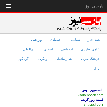
پارسی‌نیوز
نمایش
منو
همه‌اخبار
سیاسی
اقتصادی
ورزشی
علمی فناوری
اجتماعی
استانی
بین‌الملل
فرهنگی‌هنری
چند رسانه‌ای
وبگردی
گوناگون
بازار
لباسشویی بوش
khanebosch.com
قیمت روز گوشی
snappshop.ir