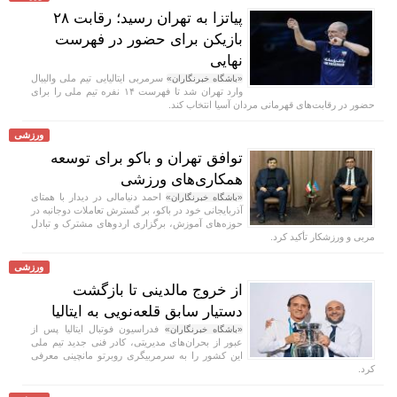
پیاتزا به تهران رسید؛ رقابت ۲۸
بازیکن برای حضور در فهرست
نهایی
سرمربی ایتالیایی تیم ملی والیبال
«باشگاه خبرنگاران»
وارد تهران شد تا فهرست ۱۴ نفره تیم ملی را برای
حضور در رقابت‌های قهرمانی مردان آسیا انتخاب کند.
ورزشی
توافق تهران و باکو برای توسعه
همکاری‌های ورزشی
احمد دنیامالی در دیدار با همتای
«باشگاه خبرنگاران»
آذربایجانی خود در باکو، بر گسترش تعاملات دوجانبه در
حوزه‌های آموزش، برگزاری اردو‌های مشترک و تبادل
مربی و ورزشکار تأکید کرد.
ورزشی
از خروج مالدینی تا بازگشت
دستیار سابق قلعه‌نویی به ایتالیا
فدراسیون فوتبال ایتالیا پس از
«باشگاه خبرنگاران»
عبور از بحران‌های مدیریتی، کادر فنی جدید تیم ملی
این کشور را به سرمربیگری روبرتو مانچینی معرفی
کرد.