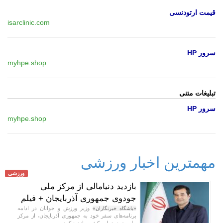
قیمت ارتودنسی
isarclinic.com
سرور HP
myhpe.shop
تبلیغات متنی
سرور HP
myhpe.shop
مهمترین اخبار ورزشی
ورزشی
بازدید دنیامالی از مرکز ملی
جودوی جمهوری آذربایجان + فیلم
وزیر ورزش و جوانان در ادامه
«باشگاه خبرنگاران»
برنامه‌های سفر خود به جمهوری آذربایجان، از مرکز
ملی جودوی این کشور بازدید کرد.