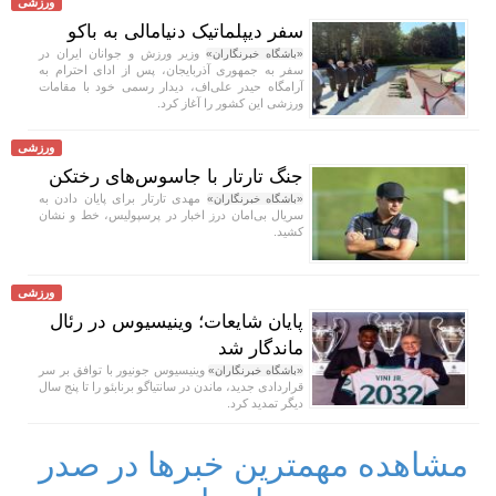
ورزشی
سفر دیپلماتیک دنیامالی به باکو
وزیر ورزش و جوانان ایران در
«باشگاه خبرنگاران»
سفر به جمهوری آذربایجان، پس از ادای احترام به
آرامگاه حیدر علی‌اف، دیدار رسمی خود با مقامات
ورزشی این کشور را آغاز کرد.
ورزشی
جنگ تارتار با جاسوس‌های رختکن
مهدی تارتار برای پایان دادن به
«باشگاه خبرنگاران»
سریال بی‌امان درز اخبار در پرسپولیس، خط و نشان
کشید.
ورزشی
پایان شایعات؛ وینیسیوس در رئال
ماندگار شد
وینیسیوس جونیور با توافق بر سر
«باشگاه خبرنگاران»
قراردادی جدید، ماندن در سانتیاگو برنابئو را تا پنج سال
دیگر تمدید کرد.
مشاهده مهمترین خبرها در صدر