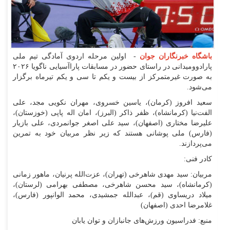
باشگاه خبرنگاران جوان
- اولین مرحله اردوی آمادگی تیم ملی
پارادوومیدانی در راستای حضور در مسابقات پاراآسیایی ناگویا ۲۰۲۶
به صورت غیرمتمرکز از بیست و یکم تا سی و یکم تیرماه برگزار
می‌شود.
سعید افروز (کرمان)، یاسین خسروی، مهران نکویی مجد، علی
الفت‌نیا (کرمانشاه)، ظفر ذاکر (البرز)، امان اله پاپی (خوزستان)،
علیرضا مختاری (اصفهان)، سید علی اصغر جوانمردی، علی بازیار
(فارس) ملی پوشانی هستند که زیر نظر مربیان خود به تمرین
می‌پردازند.
کادر فنی:
مربیان: سید مهدی شاهرخی (تهران)، عزت‌الله پرنیان، ماهور زمانی
(کرمانشاه)، سید محسن شاهرخی، مصطفی بهرامی (لرستان)،
میلاد دریساوی (قم)، عبدالله جمشیدی، محمد الوانپور (فارس)،
غلامرضا احدی (اصفهان)
منبع: فدراسیون ورزش‌های جانبازان و توان یابان