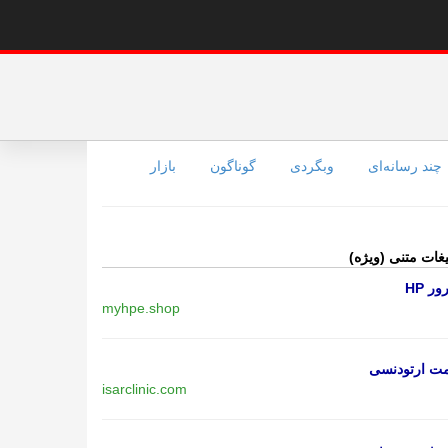
چند رسانه‌ای
وبگردی
گوناگون
بازار
یغات متنی (ویژه)
ر HP
myhpe.shop
مت ارتودنسی
isarclinic.com