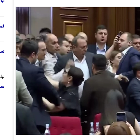
لب
قی
تحص
تبل
سرو