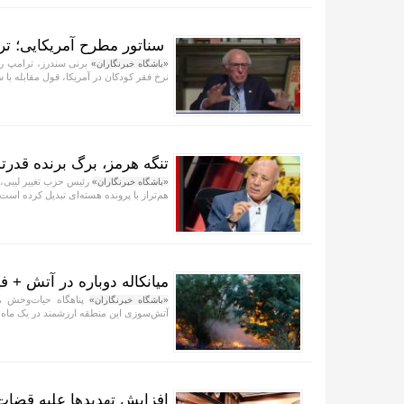
سناتور مطرح آمریکایی؛ تر
برنی سندرز، ترامپ را «
«باشگاه خبرنگاران»
نرخ فقر کودکان در آمریکا، قول مقابله با 
تنگه هرمز، برگ برنده قدرتم
رئیس حزب تغییر لیبی، ب
«باشگاه خبرنگاران»
هم‌تراز با پرونده هسته‌ای تبدیل کرده است.
میانکاله دوباره در آتش + فی
پناهگاه حیات‌وحش می
«باشگاه خبرنگاران»
آتش‌سوزی این منطقه ارزشمند در یک ماه 
افزایش تهدید‌ها علیه قضا