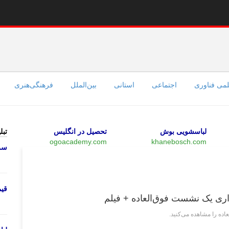
می فناوری
اجتماعی
استانی
بین‌الملل
فرهنگی‌هنری
لباسشویی بوش
تحصیل در انگلیس
تبل
ogoacademy.com
khanebosch.com
سرو
چند رسانه‌ای
قی
زاری یک نشست فوق‌العاده + فیلم
ده را مشاهده می‌کنید.