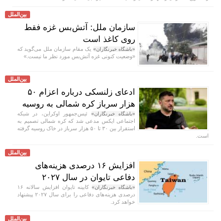
بین‌الملل
سازمان ملل: آتش‌بس غزه فقط
روی کاغذ است
یک مقام سازمان ملل می‌گوید که
«باشگاه خبرنگاران»
«وضعیت کنونی غزه آتش‌بس مورد نظر ما نیست.»
بین‌الملل
ادعای زلنسکی درباره اعزام ۵۰
هزار سرباز کره شمالی به روسیه
ئیس‌جمهور اوکراین، در شبکه
«باشگاه خبرنگاران»
اجتماعی ایکس مدعی شد که کره شمالی تصمیم به
استقرار بین ۳۰ تا ۵۰ هزار سرباز در خاک روسیه گرفته
است.
بین‌الملل
افزایش ۱۶ درصدی هزینه‌های
دفاعی تایوان در سال ۲۰۲۷
کابینه تایوان افزایش سالانه ۱۶
«باشگاه خبرنگاران»
درصدی هزینه‌های دفاعی را برای سال ۲۰۲۷ پیشنهاد
خواهد کرد.
بین‌الملل