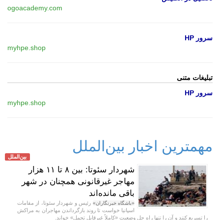
ogoacademy.com
سرور HP
myhpe.shop
تبلیغات متنی
سرور HP
myhpe.shop
مهمترین اخبار بین‌الملل
بین‌الملل
شهردار سئوتا: بین ۸ تا ۱۱ هزار
مهاجر غیرقانونی همچنان در شهر
باقی مانده‌اند
رئیس و شهردار سئوتا، از مقامات
«باشگاه خبرنگاران»
اسپانیا خواست تا روند بازگرداندن مهاجران به مراکش
را تسریع کنند و آن را تنها راه حل وضعیت «کاملاً غیرقابل تحمل» خواند.