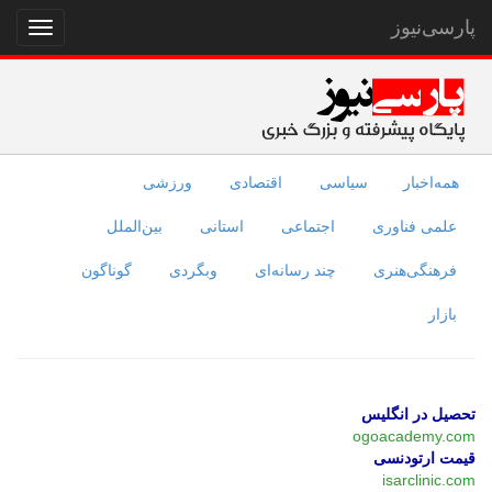
پارسی‌نیوز
نمایش
منو
همه‌اخبار
سیاسی
اقتصادی
ورزشی
علمی فناوری
اجتماعی
استانی
بین‌الملل
فرهنگی‌هنری
چند رسانه‌ای
وبگردی
گوناگون
بازار
تحصیل در انگلیس
ogoacademy.com
قیمت ارتودنسی
isarclinic.com