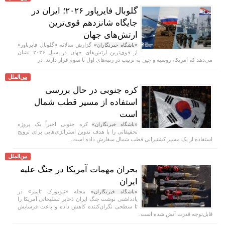
گلوبال فایرپاور ۲۰۲۶؛ ایران در
جایگاه شانزدهم قوی‌ترین
ارتش‌های جهان
گزارش سالانه «گلوبال فایرپاور»
«باشگاه خبرنگاران»
از قوی‌ترین ارتش‌های جهان در سال ۲۰۲۶ نشان
می‌دهد که آمریکا، روسیه و چین به ترتیب در رتبه‌های اول تا سوم قرار دارند. در
بین‌الملل
کره جنوبی در حال بررسی
استفاده از مسیر قطب شمال
است
کره جنوبی اخیراً یک پروژه
«باشگاه خبرنگاران»
تحقیقاتی را با هدف تدوین استراتژی‌هایی برای ترویج
استفاده از یک مسیر کشتیرانی قطب شمال سفارش داده است.
بین‌الملل
بحران مهمات آمریکا در جنگ علیه
ایران
مجله «نیویورک تایمز» در
«باشگاه خبرنگاران»
یادداشتی نوشت جنگ ایران ذخایر تسلیحاتی آمریکا را
تا سطحی نگران‌کننده کاهش داده و باعث فرسایش
قابل‌توجه قدرت آتش شده است.