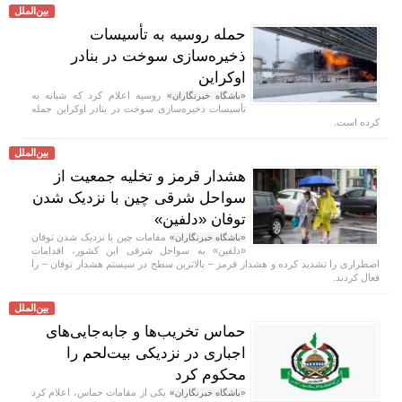
بین‌الملل
حمله روسیه به تأسیسات
ذخیره‌سازی سوخت در بنادر
اوکراین
روسیه اعلام کرد که شبانه به
«باشگاه خبرنگاران»
تأسیسات ذخیره‌سازی سوخت در بنادر اوکراین حمله
کرده است.
بین‌الملل
هشدار قرمز و تخلیه جمعیت از
سواحل شرقی چین با نزدیک شدن
توفان «دلفین»
مقامات چین با نزدیک شدن توفان
«باشگاه خبرنگاران»
«دلفین» به سواحل شرقی این کشور، اقدامات
اضطراری را تشدید کرده و هشدار قرمز – بالاترین سطح در سیستم هشدار توفان – را
فعال کردند.
بین‌الملل
حماس تخریب‌ها و جابه‌جایی‌های
اجباری در نزدیکی بیت‌لحم را
محکوم کرد
یکی از مقامات حماس، اعلام کرد
«باشگاه خبرنگاران»