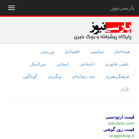
پارسی‌نیوز
نمایش
منو
همه‌اخبار
سیاسی
اقتصادی
ورزشی
علمی فناوری
اجتماعی
استانی
بین‌الملل
فرهنگی‌هنری
چند رسانه‌ای
وبگردی
گوناگون
بازار
قیمت ارتودنسی
isarclinic.com
قیمت روز گوشی
snappshop.ir