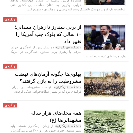
گسترده ارتش روسیه در بامداد چهارشنبه، پدافند
هوایی اوکراین به اذعان مقامات این کشور حتی
نتوانست یک فروند موشک بالستیک پیشرفته روسی را رهگیری و منهدم کند.
وبگردی
از برنی سندرز تا زهران ممدانی؛
۱۰ سالی که بلوک چپ آمریکا را
تغییر داد
ده سال پس از اوج‌گیری جریان
«باشگاه خبرنگاران»
مترقی با رهبری برنی سندرز، چپ‌گرایی در آمریکا
وارد مرحله‌ای تازه شده است.
وبگردی
پهلوی‌ها چگونه آرمان‌های نهضت
مشروطیت را به بازی گرفتند؟
نهضت مشروطه در ایران،
«باشگاه خبرنگاران»
فرایندی بود که بر بستر عدالت‌خواهی شکل گرفت.
وبگردی
همه محله‌های هزار ساله
مشهدالرضا (ع)
از زمان پایه‌گذاری هسته اولیه
«باشگاه خبرنگاران»
شهر مشهد، چیزی حدود هزار و ۲۰۰ سال می‌گذرد؛ با