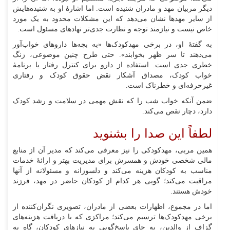
دیگر مربیان مهد و مادران شنیده است. اما اشارهٔ او به شنیده‌هایش
از سایر مهد‌ها نشان می‌دهد که این مشکلات محدود به یک مورد
خاص نیست و نیازمند توجه و نظارت جدی‌تر نهاد‌های مسئول است.
به گفتهٔ او، در برخی مهدکودک‌ها «به بچه‌ها دارو‌های خواب‌آور
می‌دهند تا سر ظهر بخوابند». حتی طرح چنین موضوعی، زنگ
خطری جدی است. استفاده از دارو برای کنترل رفتار یا برنامهٔ
خواب کودک، مصداق آشکار نقض حقوق کودک و رفتاری
غیرحرفه‌ای و خطرناک است.
ضمن آنکه خواب شب را که نقش مهمی در سلامت و رشد کودک
دارد، دچار نقص می‌کند.
لطفاً این صدا را بشنوید
همین مربی، مهدکودکی را نیز معرفی می‌کند که مدیر آن از منابع
مالی شخصی خودش و همسرش برای مدیریت بهتر و ارائهٔ خدمات
مناسب به کودکان هزینه می‌کند و دلسوزانه و مسئولانه از آنها
مراقبت می‌کند؛ گویی هر کدام از کودکان حاضر در مهد، فرزند
خودش هستند.
اما در مجموع، اظهارات بعضی از مادران، تصویری نگران‌کننده از
برخی مهدکودک‌ها ترسیم می‌کند؛ مراکزی که با دریافت هزینه‌های
گزاف از والدین، به جای پاسخ‌گویی به نیاز‌های کودکان، گاه به