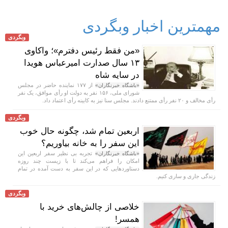
مهمترین اخبار وبگردی
وبگردی
«من فقط رئیس دفترم»؛ واکاوی
۱۳ سال صدارت امیرعباس هویدا
در سایه شاه
از ۱۷۷ نماینده حاضر در مجلس
«باشگاه خبرنگاران»
شورای ملی، ۱۵۶ نفر به دولت او رأی موافق، یک نفر
رأی مخالف و ۲۰ نفر رأی ممتنع دادند. مجلس سنا نیز به کابینه رأی اعتماد داد.
وبگردی
اربعین تمام شد، چگونه حال خوب
این سفر را به خانه بیاوریم؟
تجربه بی نظیر سفر اربعین این
«باشگاه خبرنگاران»
امکان را فراهم می‌کند تا با زیست چند روزه
دستاورد‌هایی که در این سفر به دست آمده در تمام
زندگی جاری و ساری کنیم.
وبگردی
خلاصی از چالش‌های خرید با
همسر!