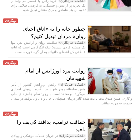
خرید رفتن با همسر می‌تواند از
«باشگاه خبرنگاران»
یک تجربه پر از تنش و خستگی، به فرصتی طلایی برای
تقویت پیوند عاطفی و درک متقابل تبدیل شود.
وبگردی
چطور خانه را به «اتاق احیای
روان» مردان تبدیل کنیم؟
سلامت روان و آرامش پدر، تنها
«باشگاه خبرنگاران»
یک مسئله فردی نیست؛ بلکه لنگرگاهی است که ثبات
عاطفی کل اعضای خانواده به آن گره خورده است.
وبگردی
روایت مرد اورژانس از امام
شهیدمان
رئیس اورژانس کشور از تأثیر
«باشگاه خبرنگاران»
منش صادقانه رهبر شهید بر انگیزه نیرو‌های امدادی
می‌گوید. او معتقد است با وجود تمام چالش‌های مالی
و کاری، همین صدق نیت باعث شده کادر درمان همچنان با جان و دل و بی‌وقفه در میدان
خدمت به مردم بمانند.
وبگردی
حماقت ترامپ، پدافند کی‌یف را
بلعید
در جریان حملات موشکی و پهپادی
«باشگاه خبرنگاران»