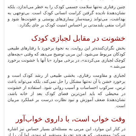
چنین رفتاری نه‌تنها سلامت جسمی کودک را به خطر می‌اندازد، بلکه
نشان‌دهندهٔ نادیده گرفتن کرامت انسانی کودک است. بی‌توجهی به
بهداشت، می‌تواند زمینه‌ساز بیماری‌های پوستی و عفونت‌ها شود و
اثرات منفی بلندمدتی بر احساس امنیت کودک بر جای بگذارد.
خشونت در مقابل لجبازی کودک
بخش نگران‌کننده‌تر این روایت، به نحوهٔ برخورد با رفتار‌های طبیعی
کودکان مربوط می‌شود. این مربی توضیح می‌دهد که وقتی «بچه‌های
کوچک لجبازی می‌کردند»، در برخی موارد «با آنها با خشونت برخورد
می‌شد.»
لجبازی و مقاومت رفتاری، بخشی طبیعی از رشد کودک است و
برخورد خشن با آن نه‌تنها مشکل را حل نمی‌کند، بلکه می‌تواند باعث
ترس، سرکوب احساسات و آسیب روانی شود. استفاده از خشونت
در محیطی که باید امن‌ترین فضای کودک بعد از خانه باشد،
نشان‌دهندهٔ ضعف آموزش و نبود نظارت درست بر عملکرد مربیان
است.
وقت خواب است، با داروی خواب‌آور
در کنار این موارد، این مربی به مسئله‌ای بسیار حساس نیز اشاره
می‌کند؛ موضوعی که هرچند تجربهٔ مستقیم او نبوده، اما آن را از