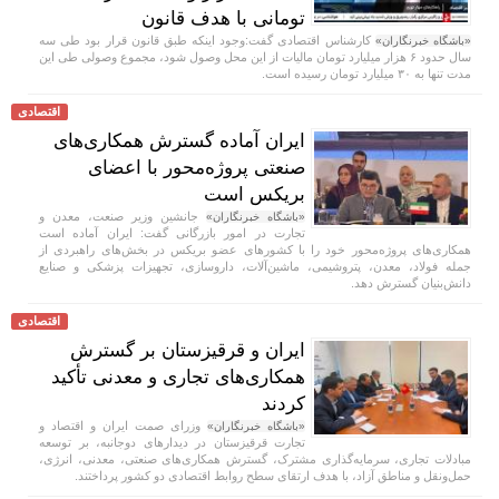
تومانی با هدف قانون
کارشناس اقتصادی گفت:وجود اینکه طبق قانون قرار بود طی سه
«باشگاه خبرنگاران»
سال حدود ۶ هزار میلیارد تومان مالیات از این محل وصول شود، مجموع وصولی طی این
مدت تنها به ۳۰ میلیارد تومان رسیده است.
اقتصادی
ایران آماده گسترش همکاری‌های
صنعتی پروژه‌محور با اعضای
بریکس است
جانشین وزیر صنعت، معدن و
«باشگاه خبرنگاران»
تجارت در امور بازرگانی گفت: ایران آماده است
همکاری‌های پروژه‌محور خود را با کشور‌های عضو بریکس در بخش‌های راهبردی از
جمله فولاد، معدن، پتروشیمی، ماشین‌آلات، داروسازی، تجهیزات پزشکی و صنایع
دانش‌بنیان گسترش دهد.
اقتصادی
ایران و قرقیزستان بر گسترش
همکاری‌های تجاری و معدنی تأکید
کردند
وزرای صمت ایران و اقتصاد و
«باشگاه خبرنگاران»
تجارت قرقیزستان در دیدار‌های دوجانبه، بر توسعه
مبادلات تجاری، سرمایه‌گذاری مشترک، گسترش همکاری‌های صنعتی، معدنی، انرژی،
حمل‌ونقل و مناطق آزاد، با هدف ارتقای سطح روابط اقتصادی دو کشور پرداختند.