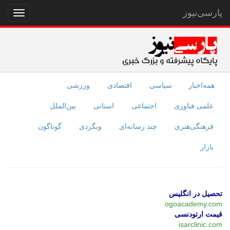
پارسی‌نیوز
نمایش
منو
همه‌اخبار
سیاسی
اقتصادی
ورزشی
علمی فناوری
اجتماعی
استانی
بین‌الملل
فرهنگی‌هنری
چند رسانه‌ای
وبگردی
گوناگون
بازار
تحصیل در انگلیس
ogoacademy.com
قیمت ارتودنسی
isarclinic.com