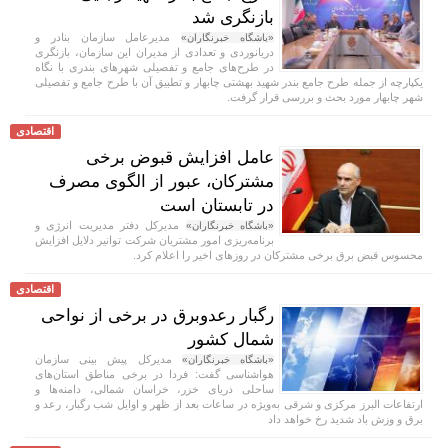
بازنگری شد
مدیرعامل سازمان بنادر و
«باشگاه خبرنگاران»
دریانوردی و تعدادی از مدیران این سازمان، بازنگری
در طرح‌های جامع و تفصیلی شهر‌های بندری با نگاه
یکپارچه از جمله طرح جامع بندر شهید بهشتی چابهار و تطبیق آن با طرح جامع و تفصیلی
شهر چابهار مورد بحث و بررسی قرار گرفت.
اقتصادی
عامل افزایش قبوض برخی
مشترکان، عبور از الگوی مصرف
در تابستان است
مدیرکل دفتر مدیریت انرژی و
«باشگاه خبرنگاران»
برنامه‌ریزی امور مشتریان شرکت توانیر دلایل افزایش
محسوس قبض برق برخی مشترکان در روزهای اخیر را اعلام کرد.
اقتصادی
رگبار رعدوبرق در برخی از نواحی
شمال کشور
مدیرکل پیش بینی سازمان
«باشگاه خبرنگاران»
هواشناسی گفت: فردا در برخی مناطق استان‌های
ساحلی دریای خزر، خراسان شمالی، دامنه‌ها و
ارتفاعات البرز مرکزی و شرقی به‌ویژه در ساعات بعد از ظهر و اوایل شب رگبار، رعد و
برق و وزش باد شدید رخ خواهد داد