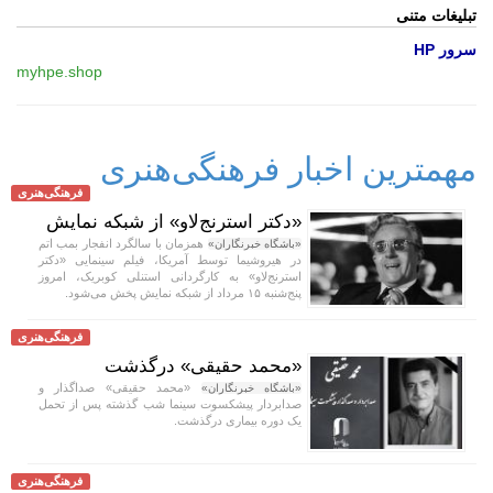
تبلیغات متنی
سرور HP
myhpe.shop
مهمترین اخبار فرهنگی‌هنری
فرهنگی‌هنری
«دکتر استرنج‌لاو» از شبکه نمایش
همزمان با سالگرد انفجار بمب اتم
«باشگاه خبرنگاران»
در هیروشیما توسط آمریکا، فیلم سینمایی «دکتر
استرنج‌لاو» به کارگردانی استنلی کوبریک، امروز
پنج‌شنبه ۱۵ مرداد از شبکه نمایش پخش می‌شود.
فرهنگی‌هنری
«محمد حقیقی» درگذشت
«محمد حقیقی» صداگذار و
«باشگاه خبرنگاران»
صدابردار پیشکسوت سینما شب گذشته پس از تحمل
یک دوره بیماری درگذشت.
فرهنگی‌هنری