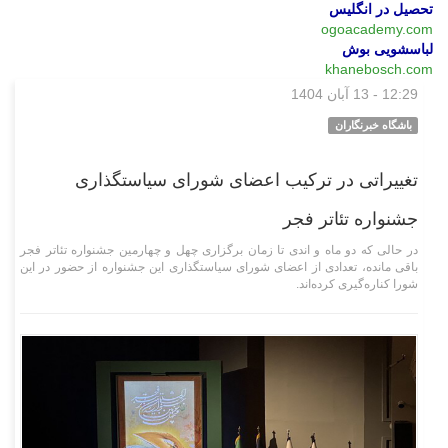
تحصیل در انگلیس
ogoacademy.com
لباسشویی بوش
khanebosch.com
12:29 - 13 آبان 1404
فرهنگی‌هنری
باشگاه خبرنگاران
تغییراتی در ترکیب اعضای شورای سیاستگذاری
جشنواره تئاتر فجر
در حالی که دو ماه و اندی تا زمان برگزاری چهل و چهارمین جشنواره تئاتر فجر
باقی مانده، تعدادی از اعضای شورای سیاستگذاری این جشنواره از حضور در این
شورا کناره‌گیری کرده‌اند.