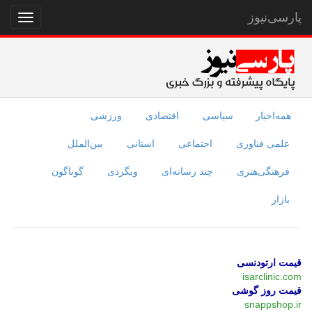
پارسی‌نیوز
نمایش
منو
همه‌اخبار
سیاسی
اقتصادی
ورزشی
علمی فناوری
اجتماعی
استانی
بین‌الملل
فرهنگی‌هنری
چند رسانه‌ای
وبگردی
گوناگون
بازار
قیمت ارتودنسی
isarclinic.com
قیمت روز گوشی
snappshop.ir