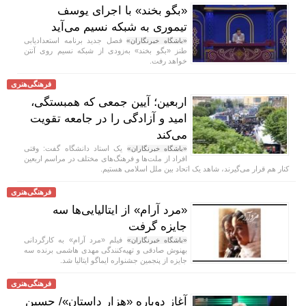
«بگو بخند» با اجرای یوسف
تیموری به شبکه نسیم می‌آید
فصل جدید برنامه استعدادیابی
«باشگاه خبرنگاران»
طنز «بگو بخند» به‌زودی از شبکه نسیم روی آنتن
خواهد رفت.
فرهنگی‌هنری
اربعین؛ آیین جمعی که همبستگی،
امید و آزادگی را در جامعه تقویت
می‌کند
یک استاد دانشگاه گفت: وقتی
«باشگاه خبرنگاران»
افراد از ملت‌ها و فرهنگ‌های مختلف در مراسم اربعین
کنار هم قرار می‌گیرند، شاهد یک اتحاد بین ملل اسلامی هستیم.
فرهنگی‌هنری
«مرد آرام» از ایتالیایی‌ها سه
جایزه گرفت
فیلم «مرد آرام» به کارگردانی
«باشگاه خبرنگاران»
بهنوش صادقی و تهیه‌کنندگی مهدی هاشمی برنده سه
جایزه از پنجمین جشنواره ایماگو ایتالیا شد.
فرهنگی‌هنری
آغاز دوباره «هزار داستان»/ حسین