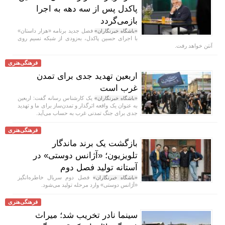
پاکدل پس از سه دهه به اجرا
بازمی‌گردد
فصل جدید برنامه «هزار داستان»
«باشگاه خبرنگاران»
با اجرای حسین پاکدل، به‌زودی از شبکه نسیم روی
آنتن خواهد رفت.
فرهنگی‌هنری
اربعین تهدید جدی برای تمدن
غرب است
یک کارشناس رسانه گفت: اربعین
«باشگاه خبرنگاران»
به عنوان یک واقعه اثرگذار و تمدن‌ساز برای ما و تهدید
جدی برای جنگ تمدنی غرب به حساب می‌آید.
فرهنگی‌هنری
بازگشت یک برند ماندگار
تلویزیون؛ «آژانس دوستی» در
آستانه تولید فصل دوم
فصل دوم سریال خاطره‌انگیز
«باشگاه خبرنگاران»
«آژانس دوستی» وارد مرحله تولید می‌شود.
فرهنگی‌هنری
سینما نادر تخریب شد؛ میراث