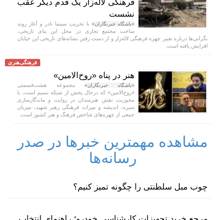
فرهنگی لاله‌زار یک قدم دیگر عقب
نشست
با تخریب سینما نادر و آغاز روند
«باشگاه خبرنگاران»
ساخت مجتمع تجاری در محل این بنای تاریخی،
نگرانی‌ها درباره تغییر چهره فرهنگی لاله‌زار و از دست رفتن نشانه‌های تاریخی این خیابان
افزایش یافته است.
فرهنگی‌هنری
هنر در پناه «روح‌الامین»
مجموعه هشت‌قسمتی
«باشگاه خبرنگاران»
«روح‌الامین» که درحال پخش از شبکه نسیم است، با
محوریت نقش هنرمندان در روایت و ماندگارسازی
سیره، اندیشه و میراث فرهنگی رهبر شهید، میزبان
جمعی از چهره‌های شاخص فرهنگ و هنر کشور است.
مشاهده مهمترین خبرها در صدر
رسانه‌ها
چوب مبل سلطنتی را چگونه تمیز کنیم؟
مرجع خرید تجهیزات کارشناسی خودرو؛ راهنمای انتخاب