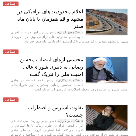
اجتماعی
اعلام محدودیت‌های ترافیکی در
مشهد و قم همزمان با پایان ماه
صفر
رئیس پلیس راهور فراجا از اجرای
«باشگاه خبرنگاران»
تمهیدات و محدودیت‌های ترافیکی ویژه در محور‌های
منتهی به مشهد مقدس و قم همزمان با فرارسیدن ایام پایانی ماه صفر خبر داد.
اجتماعی
محسنی اژه‌ای انتصاب محسن
رضایی به دبیری شورای‌عالی
امنیت ملی را تبریک گفت
رئیس قوه قضاییه در پیامی
«باشگاه خبرنگاران»
انتصاب محسن رضایی به‌عنوان دبیر شورای‌عالی
امنیت ملی و نیز نماینده رهبر معظم انقلاب در این شورا را تبریک گفت.
اجتماعی
تفاوت استرس و اضطراب
چیست؟
عضو انجمن روان‌شناسی اجتماعی
«باشگاه خبرنگاران»
ایران گفت: افراد در طول زندگی بار‌ها استرس را
تجربه می‌کنند، اما استرس لزوماً پدیده‌ای منفی
نیست. در بسیاری از مواقع، این واکنش به بدن کمک می‌کند تا برای مواجهه با چالش‌ها