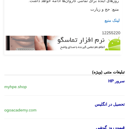
روزهای آینده برای تمامی کاروان‌ها ادامه خواهد داشت.
منبع: حج و زیارت
لینک منبع
12255220
تبلیغات متنی (ویژه)
سرور HP
myhpe.shop
تحصیل در انگلیس
ogoacademy.com
قیمت روز گوشی