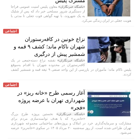
مشترک پلیس
معاون پلیس امنیت عمومی فراجا
«باشگاه خبرنگاران»
از دستگیری شرور مسلحی خبر داد که پس از شلیک
به یک شهروند، با تهیه گواهی فوت جعلی تا مدتی با
هویت جعلی در ایران زندگی می‌کرد.
اجتماعی
نزاع خونین در کافه‌رستوران
شهران ناکام ماند؛ کشف ۹ قمه و
شمشیر پیش از درگیری
نقشه نزاع دسته‌جمعی در یک
«باشگاه خبرنگاران»
کافه‌رستوران در محدوده شهران با اقدام به‌موقع
پلیس ناکام ماند؛ مأموران در بازرسی از این واحد صنفی ۹ تیغه قمه و شمشیر کشف
کردند.
اجتماعی
آغاز رسمی طرح «خانه ریز» در
شهرداری تهران با عرضه پروژه
«فجر»
نخستین پروژه طرح بزرگ
«باشگاه خبرنگاران»
«خانه‌ریز» که با هدف توانمندسازی مردم برای
مشارکت و سرمایه‌گذاری خرد در املاک و پروژه‌های ساختمانی مجموعه شهرداری
تهران طراحی شده است، از روز سه‌شنبه ۲۰ مرداد ۱۴۰۵ در سکوی «خانه‌ریز» عرضه
می‌شود.