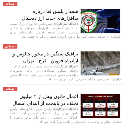
اجتماعی
هشدار پلیس فتا درباره
بدافزار‌های جدید ارز دیجیتال
رئیس پلیس فتا تهران بزرگ نسبت
«باشگاه خبرنگاران»
به انتشار گسترده بدافزار‌های موبایلی با ادعای
دروغین «نصب نسخه قدیمی تراست‌ولت برای
جلوگیری از غیرفعال شدن کیف پول و فریز ارز‌های دیجیتال ایرانیان» هشدار داد.
اجتماعی
ترافیک سنگین در محور چالوس و
آزادراه قزوین ـ کرج ـ تهران
جانشین پلیس راه راهور فراجا از
«باشگاه خبرنگاران»
ترافیک سنگین صبحگاهی در برخی محور‌های
مواصلاتی کشور، از جمله مسیر جنوب به شمال محور
چالوس، محور هراز و آزادراه قزوین ـ کرج ـ تهران خبر داد.
اجتماعی
اعمال قانون بیش از ۲ میلیون
تخلف در پایتخت از ابتدای امسال
رئیس مرکز اطلاع‌رسانی پلیس
«باشگاه خبرنگاران»
راهور تهران بزرگ، با اعلام تازه‌ترین آمار تخلفات
رانندگی در پایتخت، از رشد قابل توجه برخورد با
تخلفات ساکن و توقف‌های حادثه‌ساز در حاشیه بزرگراه‌ها خبر داد.