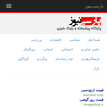
پارسی‌نیوز
نمایش
منو
همه‌اخبار
سیاسی
اقتصادی
ورزشی
علمی فناوری
اجتماعی
استانی
بین‌الملل
فرهنگی‌هنری
چند رسانه‌ای
وبگردی
گوناگون
بازار
قیمت ارتودنسی
isarclinic.com
قیمت روز گوشی
snappshop.ir