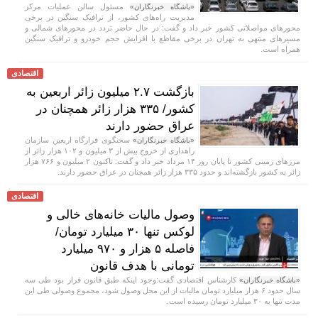
مسئول سالن عملیات مرکز
«باشگاه خبرنگاران»
مدیریت راه‌های کشور، از ترافیک سنگین در برخی
محورهای مواصلاتی کشور خبر داد و گفت: در حال حاضر تردد در محورهای شمالی و
مسیرهای منتهی به تهران در برخی مقاطع با افزایش حجم خودرو و ترافیک سنگین
همراه است.
اقتصادی
بازگشت ۲.۷ میلیون زائر اربعین به
کشور/ ۳۳۵ هزار زائر همچنان در
عراق حضور دارند
سخنگوی قرارگاه اربعین سازمان
«باشگاه خبرنگاران»
راهداری از خروج بیش از ۳ میلیون و ۱۰۲ هزار زائر از
مرز‌های زمینی کشور تا پایان روز ۱۴ مرداد خبر داد و گفت: تاکنون ۲ میلیون و ۷۶۶ هزار
زائر به کشور بازگشته‌اند و حدود ۳۳۵ هزار زائر همچنان در عراق حضور دارند.
اقتصادی
وصول مالیات خانه‌های خالی و
لوکس تنها ۳۰ میلیارد تومان/
فاصله ۵ هزار و ۹۷۰ میلیارد
تومانی با هدف قانون
کارشناس اقتصادی گفت:وجود اینکه طبق قانون قرار بود طی سه
«باشگاه خبرنگاران»
سال حدود ۶ هزار میلیارد تومان مالیات از این محل وصول شود، مجموع وصولی طی این
مدت تنها به ۳۰ میلیارد تومان رسیده است.