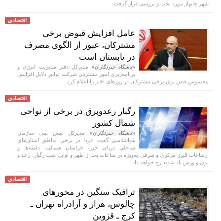
شهر چابهار مورد بحث و بررسی قرار گرفت.
اقتصادی
عامل افزایش قبوض برخی
مشترکان، عبور از الگوی مصرف
در تابستان است
مدیرکل دفتر مدیریت انرژی و
«باشگاه خبرنگاران»
برنامه‌ریزی امور مشتریان شرکت توانیر دلایل افزایش
محسوس قبض برق برخی مشترکان در روزهای اخیر را اعلام کرد.
اقتصادی
رگبار رعدوبرق در برخی از نواحی
شمال کشور
مدیرکل پیش بینی سازمان
«باشگاه خبرنگاران»
هواشناسی گفت: فردا در برخی مناطق استان‌های
ساحلی دریای خزر، خراسان شمالی، دامنه‌ها و
ارتفاعات البرز مرکزی و شرقی به‌ویژه در ساعات بعد از ظهر و اوایل شب رگبار، رعد و
برق و وزش باد شدید رخ خواهد داد
اقتصادی
ترافیک سنگین در محورهای
چالوس، هراز و آزادراه تهران ـ
کرج ـ قزوین