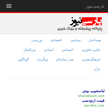
پارسی‌نیوز
نمایش
منو
همه‌اخبار
سیاسی
اقتصادی
ورزشی
علمی فناوری
اجتماعی
استانی
بین‌الملل
فرهنگی‌هنری
چند رسانه‌ای
وبگردی
گوناگون
بازار
لباسشویی بوش
khanebosch.com
قیمت ارتودنسی
isarclinic.com