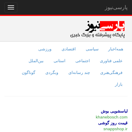
پارسی‌نیوز
نمایش
منو
همه‌اخبار
سیاسی
اقتصادی
ورزشی
علمی فناوری
اجتماعی
استانی
بین‌الملل
فرهنگی‌هنری
چند رسانه‌ای
وبگردی
گوناگون
بازار
لباسشویی بوش
khanebosch.com
قیمت روز گوشی
snappshop.ir