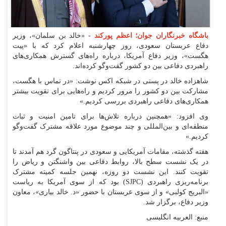
باشگاه خبرنگاران جوان؛ اعظم پورکند
- «خالد بن سلمان»، وزیر
دفاع عربستان سعودی، روز چهارشنبه اعلام کرد که با «پیت
هگست»، وزیر دفاع آمریکا، درباره راه‌های گسترش همکاری‌های
راهبردی دفاعی بین دو کشور گفت‌و‌گو کرده‌اند.
شاهزاده خالد در پستی در شبکه اکس نوشت: «در تماس با هگست،
مشارکت بین دو کشور را مرور کردیم و راه‌هایی برای تقویت بیشتر
همکاری‌های دفاعی راهبردی بررسی کردیم.»
وی افزود: «همچنین درباره تلاش‌ها برای تامین امنیت و ثبات
منطقه‌ای و بین‌المللی و چند موضوع مورد علاقه مشترک گفت‌و‌گو
کردیم.»
هفته گذشته، مقامات آمریکایی و سعودی در پنتاگون گرد هم آمدند تا
در یک نشست سطح بالا، روابط دفاعی بین واشنگتن و ریاض را
تقویت کنند. این نشست دو روزه، نهمین جلسه کمیته مشترک
برنامه‌ریزی راهبردی (SJPC) بود که از سوی آمریکا به ریاست
«البریج کولبی» و از سوی عربستان با حضور «د. خالد بیاری»، معاون
وزیر دفاع، برگزار شد.
منبع: العربیه انگلیسی