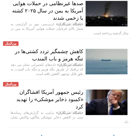
صد‌ها غیرنظامی در حملات هوایی
آمریکا به یمن در سال ۲۰۲۵ کشته
یا زخمی شدند
ان‌بی‌سی نیوز در گزارشی به
«باشگاه خبرنگاران»
شمار بالای قربانیان حملات هوایی آمریکا به یمن در
سال گذشته پرداخته است.
بین‌الملل
کاهش چشمگیر تردد کشتی‌ها در
تنگه هرمز و باب المندب
داده‌های کشتیرانی نشان می دهد
«باشگاه خبرنگاران»
که ترافیک از طریق تنگه هرمز و تنگه باب المندب به
طور قابل توجهی کاهش یافته است.
بین‌الملل
رئیس جمهور آمریکا افشاگران
«کمبود ذخایر موشکی» را تهدید
کرد
ترامپ به گزارش‌های رسانه‌ها
«باشگاه خبرنگاران»
مبنی بر کاهش ذخایر موشکی پنتاگون واکنش نشان
داد.