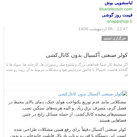
لباسشویی بوش
khanebosch.com
قیمت روز گوشی
snappshop.ir
12:47 - 06 اردیبهشت 1404
گوناگون
خبرگزاری تسنیم
کولر صنعتی آکسیال بدون کانال‌کشی
اگر محیط کار شما فضاهای بزرگ و شلوغ مثل رستوران ها، کارخانه ها، سوله ها یا
گلخانه هاست، احتمالاً با چالش سرمایش هوا و مشکلات مربوط به آن روبه رو شده
اید.
مشکلاتی مانند عدم توزیع یکنواخت هوای خنک، دمای بالای محیط در
فصل گرم، مصرف برق زیاد، و البته هزینه‌های سنگین نصب
سیستم‌های پیچیده کانال‌کشی، از جمله مسائل رایج در چنین
فضاهایی هستند.
کولر صنعتی آکسیال دقیقاً برای رفع همین مشکلات طراحی شده
است. این دستگاه با قدرت پرتاب باد بالا، قابلیت جابه‌جایی، و بدون