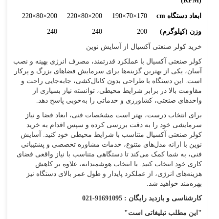
)
RPM
(
ابعاد دستگاه
cm
170×70×190
200×80×220
200×80×220
وزن (کیلوگرم)
200
240
240
خرید کولر صنعتی آکسیال از آسایش نوین
کولر صنعتی آکسیال با عملکرد قدرتمند، مصرف انرژی بهینه و نصب
آسان، یکی از بهترین گزینه‌ها برای سرمایش فضاهای بزرگ و پرکار
است. این دستگاه با طراحی بدون کانال‌کشی، جابه‌جایی راحت و
مقاومت بالا در برابر شرایط محیطی، توانسته نیاز بسیاری از
واحدهای صنعتی، کشاورزی و خدماتی را به‌خوبی پاسخ دهد.
برای انتخاب درست، بهتر است مشخصات فنی، ابعاد فضا و نیاز
سرمایشی خود را به دقت بررسی کرده و سپس اقدام به خرید
کولر صنعتی آکسیال متناسب با شرایط محیطی خود کنید. آسایش
نوین با ارائه مدل‌های متنوع، خدمات مشاوره تخصصی و پشتیبانی
فنی، به شما کمک می‌کند تا دستگاهی متناسب با نیاز واقعی فضای
کاری خود انتخاب کنید. با انتخاب هوشمندانه، علاوه بر کاهش
هزینه‌های انرژی، از عملکرد پایدار و طول عمر بالای دستگاه نیز
بهره‌مند خواهید شد.
کارشناسی و بازدید رایگان : 91691095-021
"این مطلب تبلیغاتی است"