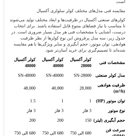
است.
مقایسه فنی مدل‌های مختلف کولر سلولزی آکسیال
کولرهای صنعتی آکسیال در ظرفیت‌ها و ابعاد مختلف تولید می‌شوند
تا متناسب با نیاز فضاهای متنوع قابل استفاده باشند. برای انتخاب
درست، آشنایی با مشخصات فنی هر مدل بسیار ضروری است. در
جدول زیر، سه مدل پرفروش این نوع کولرها از نظر ظرفیت
هوادهی، توان موتور، حجم آبگیری و سایر ویژگی‌ها با هم مقایسه
شده‌اند تا تصمیم‌گیری برای خرید آسان‌تر شود.
کولر آکسیال
کولر آکسیال
کولر آکسیال
مشخصات فنی
48000
40000
28000
مدل کولر صنعتی
SN-28000
SN-40000
SN-48000
ظرفیت هوادهی
48,000
40,000
28,000
)
m³/h
(
توان موتور (
HP
)
1
1
1.5
نوع موتور
3 فاز
3 فاز
3 فاز
حجم آبگیری (لیتر)
150
200
200
سرعت فن
680 الی 750
680 الی 750
680 الی 750