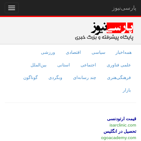
پارسی‌نیوز
نمایش
منو
همه‌اخبار
سیاسی
اقتصادی
ورزشی
علمی فناوری
اجتماعی
استانی
بین‌الملل
فرهنگی‌هنری
چند رسانه‌ای
وبگردی
گوناگون
بازار
قیمت ارتودنسی
isarclinic.com
تحصیل در انگلیس
ogoacademy.com