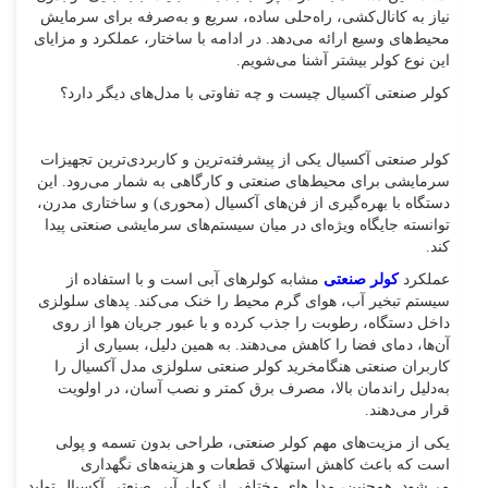
نیاز به کانال‌کشی، راه‌حلی ساده، سریع و به‌صرفه برای سرمایش
محیط‌های وسیع ارائه می‌دهد. در ادامه با ساختار، عملکرد و مزایای
این نوع کولر بیشتر آشنا می‌شویم.
کولر صنعتی آکسیال چیست و چه تفاوتی با مدل‌های دیگر دارد؟
کولر صنعتی آکسیال یکی از پیشرفته‌ترین و کاربردی‌ترین تجهیزات
سرمایشی برای محیط‌های صنعتی و کارگاهی به شمار می‌رود. این
دستگاه با بهره‌گیری از فن‌های آکسیال (محوری) و ساختاری مدرن،
توانسته جایگاه ویژه‌ای در میان سیستم‌های سرمایشی صنعتی پیدا
کند.
عملکرد
کولر صنعتی
مشابه کولرهای آبی است و با استفاده از
سیستم تبخیر آب، هوای گرم محیط را خنک می‌کند. پدهای سلولزی
داخل دستگاه، رطوبت را جذب کرده و با عبور جریان هوا از روی
آن‌ها، دمای فضا را کاهش می‌دهند. به همین دلیل، بسیاری از
کاربران صنعتی هنگامخرید کولر صنعتی سلولزی مدل آکسیال را
به‌دلیل راندمان بالا، مصرف برق کمتر و نصب آسان، در اولویت
قرار می‌دهند.
یکی از مزیت‌های مهم کولر صنعتی، طراحی بدون تسمه و پولی
است که باعث کاهش استهلاک قطعات و هزینه‌های نگهداری
می‌شود. همچنین، مدل‌های مختلفی از کولر آبی صنعتی آکسیال تولید