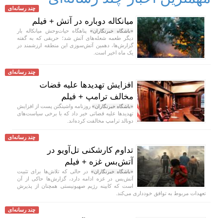
چند رسانه‌ای
میانکاله دوباره در آتش + فیلم
پناهگاه حیات‌وحش میانکاله بار
«باشگاه خبرنگاران»
دیگر طعمه شعله‌های آتش شد؛ حریقی که به گفته
گزارش‌ها، دهمین آتش‌سوزی این منطقه ارزشمند در
یک ماه اخیر است.
چند رسانه‌ای
افزایش تهدید‌ها علیه قضات
مخالف ترامپ + فیلم
روزنامه واشینگتن پست از افزایش
«باشگاه خبرنگاران»
تهدید‌ها علیه قضاتی خبر داد که با برخی سیاست‌های
دونالد ترامپ مخالفت کرده‌اند.
چند رسانه‌ای
تداوم کارشکنی تل‌آویو در
آتش‌بس غزه + فیلم
در حالی که تلاش‌ها برای تثبیت
«باشگاه خبرنگاران»
آتش‌بس در غزه ادامه دارد، گزارش‌ها حاکی از آن
است که کابینه رژیم صهیونیستی همچنان از پذیرش
تعهدات مربوط به توافق خودداری می‌کند.
چند رسانه‌ای