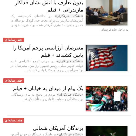
بدون تعارف با آتش نشان فداکار
مازندرانی + فیلم
در حادثه‌ای کم‌سابقه، یک
«باشگاه خبرنگاران»
آتش‌نشان مازندرانی برای نجات جان کودک دو ساله‌ای
که در چاهی ۱۰ متری گرفتار شده بود، فرزند خود را
به داخل چاه فرستاد.
چند رسانه‌ای
معترضان آرژانتینی پرچم آمریکا را
پایین کشیدند + فیلم
در جریان تجمع اعتراضی علیه
«باشگاه خبرنگاران»
دولت خاویر میلی، رئیس‌جمهور آرژانتین، معترضان در
بوئنوس‌آیرس پرچم آمریکا را پایین کشیدند.
چند رسانه‌ای
یک پیام از میدان به خیابان + فیلم
مردم در پاسخ به پیام رزمندگان،
«باشگاه خبرنگاران»
بر ایستادگی و حمایت تا پایان راه تأکید کردند.
چند رسانه‌ای
پرندگان آمریکای شمالی
در باشگاه خبرنگاران جوان آخرین
«باشگاه خبرنگاران»