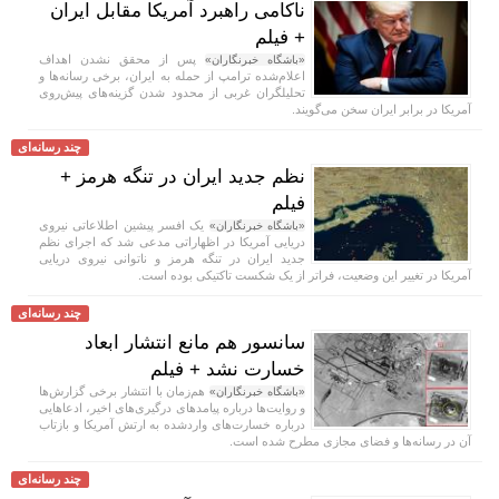
ناکامی راهبرد آمریکا مقابل ایران
+ فیلم
پس از محقق نشدن اهداف
«باشگاه خبرنگاران»
اعلام‌شده ترامپ از حمله به ایران، برخی رسانه‌ها و
تحلیلگران غربی از محدود شدن گزینه‌های پیش‌روی
آمریکا در برابر ایران سخن می‌گویند.
چند رسانه‌ای
نظم جدید ایران در تنگه هرمز +
فیلم
یک افسر پیشین اطلاعاتی نیروی
«باشگاه خبرنگاران»
دریایی آمریکا در اظهاراتی مدعی شد که اجرای نظم
جدید ایران در تنگه هرمز و ناتوانی نیروی دریایی
آمریکا در تغییر این وضعیت، فراتر از یک شکست تاکتیکی بوده است.
چند رسانه‌ای
سانسور هم مانع انتشار ابعاد
خسارت نشد + فیلم
هم‌زمان با انتشار برخی گزارش‌ها
«باشگاه خبرنگاران»
و روایت‌ها درباره پیامد‌های درگیری‌های اخیر، ادعا‌هایی
درباره خسارت‌های واردشده به ارتش آمریکا و بازتاب
آن در رسانه‌ها و فضای مجازی مطرح شده است.
چند رسانه‌ای