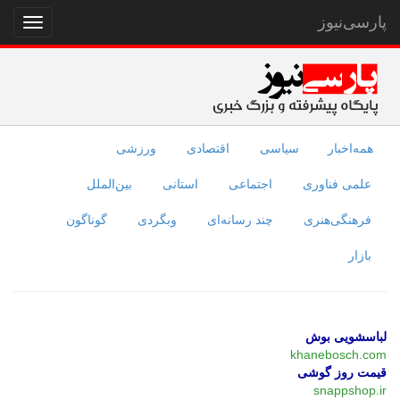
پارسی‌نیوز
نمایش
منو
همه‌اخبار
سیاسی
اقتصادی
ورزشی
علمی فناوری
اجتماعی
استانی
بین‌الملل
فرهنگی‌هنری
چند رسانه‌ای
وبگردی
گوناگون
بازار
لباسشویی بوش
khanebosch.com
قیمت روز گوشی
snappshop.ir