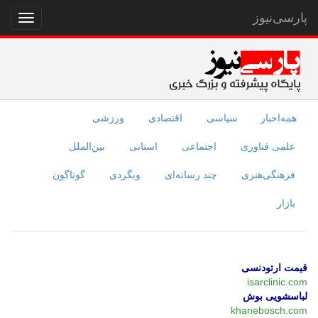
پارسی‌نیوز
نمایش
منو
همه‌اخبار
سیاسی
اقتصادی
ورزشی
علمی فناوری
اجتماعی
استانی
بین‌الملل
فرهنگی‌هنری
چند رسانه‌ای
وبگردی
گوناگون
بازار
قیمت ارتودنسی
isarclinic.com
لباسشویی بوش
khanebosch.com