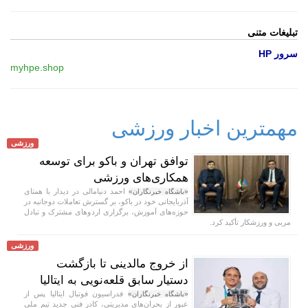
تبلیغات متنی
سرور HP
myhpe.shop
مهمترین اخبار ورزشی
ورزشی
توافق تهران و باکو برای توسعه
همکاری‌های ورزشی
احمد دنیامالی در دیدار با همتای
«باشگاه خبرنگاران»
آذربایجانی خود در باکو، بر گسترش تعاملات دوجانبه در
حوزه‌های آموزش، برگزاری اردو‌های مشترک و تبادل
مربی و ورزشکار تأکید کرد.
ورزشی
از خروج مالدینی تا بازگشت
دستیار سابق قلعه‌نویی به ایتالیا
فدراسیون فوتبال ایتالیا پس از
«باشگاه خبرنگاران»
عبور از بحران‌های مدیریتی، کادر فنی جدید تیم ملی