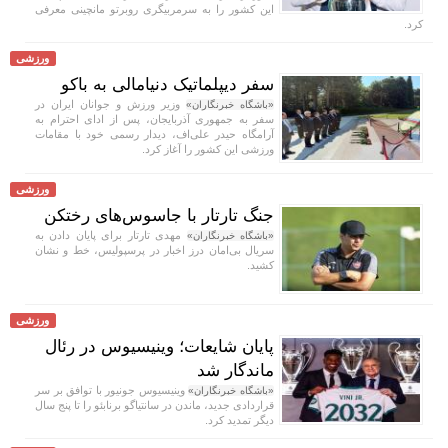
این کشور را به سرمربیگری روبرتو مانچینی معرفی
کرد.
ورزشی
سفر دیپلماتیک دنیامالی به باکو
وزیر ورزش و جوانان ایران در
«باشگاه خبرنگاران»
سفر به جمهوری آذربایجان، پس از ادای احترام به
آرامگاه حیدر علی‌اف، دیدار رسمی خود با مقامات
ورزشی این کشور را آغاز کرد.
ورزشی
جنگ تارتار با جاسوس‌های رختکن
مهدی تارتار برای پایان دادن به
«باشگاه خبرنگاران»
سریال بی‌امان درز اخبار در پرسپولیس، خط و نشان
کشید.
ورزشی
پایان شایعات؛ وینیسیوس در رئال
ماندگار شد
وینیسیوس جونیور با توافق بر سر
«باشگاه خبرنگاران»
قراردادی جدید، ماندن در سانتیاگو برنابئو را تا پنج سال
دیگر تمدید کرد.