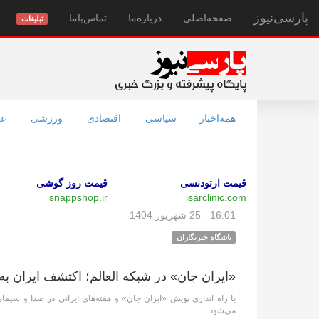
پارسی‌نیوز
صفحه‌اصلی
درباره‌ما
تماس‌با‌ما
تبلیغات
همه‌اخبار
سیاسی
اقتصادی
ورزشی
عل
قیمت ارتودنسی
قیمت روز گوشی
snappshop.ir
isarclinic.com
16:01 - 25 شهریور 1404
باشگاه خبرنگاران
«ایران جان» در شبکه العالم؛ اکتشف ایران ب
با راه اندازی پویش «ایران جان» و هفته‌های ایرانی در صدا و سی
می‌شود.