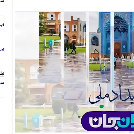
سرو
قی
تحص
تبل
سرو