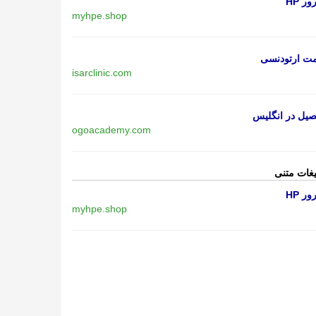
ر HP
myhpe.shop
مت ارتودنسی
isarclinic.com
یل در انگلیس
ogoacademy.com
یغات متنی
ر HP
myhpe.shop