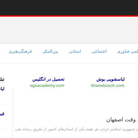
می فناوری
اجتماعی
استانی
بین‌الملل
فرهنگی‌هنری
لباسشویی بوش
تحصیل در انگلیس
تبل
ogoacademy.com
khanebosch.com
لب
فرهنگی‌هنری
قی
ه وقت اصفهان
مای جمهوری اسلامی ایران، هر هفته یکی از استان‌های کشور از طریق رسانه ملی