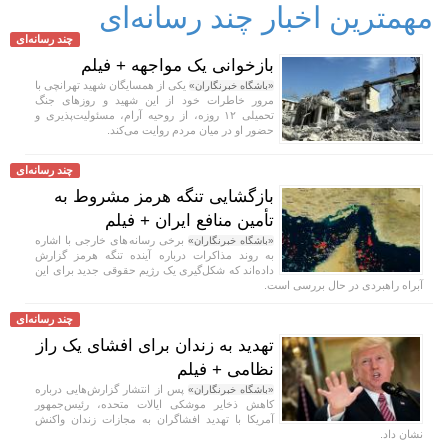
مهمترین اخبار چند رسانه‌ای
چند رسانه‌ای
بازخوانی یک مواجهه + فیلم
یکی از همسایگان شهید تهرانچی با
«باشگاه خبرنگاران»
مرور خاطرات خود از این شهید و روز‌های جنگ
تحمیلی ۱۲ روزه، از روحیه آرام، مسئولیت‌پذیری و
حضور او در میان مردم روایت می‌کند.
چند رسانه‌ای
بازگشایی تنگه هرمز مشروط به
تأمین منافع ایران + فیلم
برخی رسانه‌های خارجی با اشاره
«باشگاه خبرنگاران»
به روند مذاکرات درباره آینده تنگه هرمز گزارش
داده‌اند که شکل‌گیری یک رژیم حقوقی جدید برای این
آبراه راهبردی در حال بررسی است.
چند رسانه‌ای
تهدید به زندان برای افشای یک راز
نظامی + فیلم
پس از انتشار گزارش‌هایی درباره
«باشگاه خبرنگاران»
کاهش ذخایر موشکی ایالات متحده، رئیس‌جمهور
آمریکا با تهدید افشاگران به مجازات زندان واکنش
نشان داد.