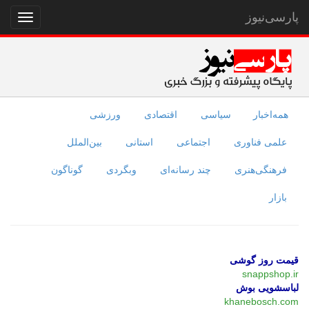
پارسی‌نیوز
نمایش
منو
همه‌اخبار
سیاسی
اقتصادی
ورزشی
علمی فناوری
اجتماعی
استانی
بین‌الملل
فرهنگی‌هنری
چند رسانه‌ای
وبگردی
گوناگون
بازار
قیمت روز گوشی
snappshop.ir
لباسشویی بوش
khanebosch.com