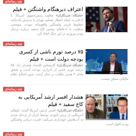
چند رسانه‌ای
اعتراف دیرهنگام واشنگتن + فیلم
معاون رئیس‌جمهور آمریکا، با
«باشگاه خبرنگاران»
اذعان به اینکه انتظار تسلیم تهران یا پذیرش یک‌جانبه
خطوط قرمز واشنگتن واقع‌بینانه نبوده، موضعی
متفاوت با ادعا‌های پیشین کاخ سفید درباره نزدیک
بودن پیروزی در این جنگ اتخاذ کرد.
چند رسانه‌ای
۷۵ درصد تورم ناشی از کسری
بودجه دولت است + فیلم
کارشناس اقتصاد هشدار داد: ۷۵
«باشگاه خبرنگاران»
درصد تورم ناشی از ناترازی بودجه است و تحقق
هدف ۳ همتی مالیات در سال آینده، بدون اصلاح نظام
مالیاتی ممکن نیست.
چند رسانه‌ای
هشدار افسر ارشد آمریکایی به
کاخ سفید + فیلم
افسر ارتش آمریکا گفت: ناو‌های
«باشگاه خبرنگاران»
آمریکایی از ترس نابودی توسط ایران از نزدیک شدن
به آب‌هایش خودداری می‌کنند؛ قدرت دریایی واشنگتن
رو به افول است.
چند رسانه‌ای