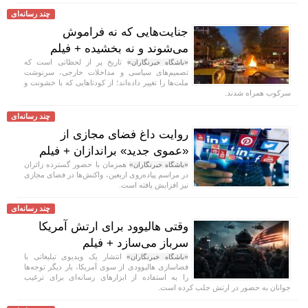
چند رسانه‌ای
جنایت‌هایی که نه فراموش
می‌شوند و نه بخشیده + فیلم
تاریخ پر از لحظاتی است که
«باشگاه خبرنگاران»
تصمیم‌های سیاسی و مداخلات خارجی، سرنوشت
ملت‌ها را تغییر داده‌اند؛ از کودتا‌هایی که با خشونت و
سرکوب همراه شدند.
چند رسانه‌ای
روایت داغ فضای مجازی از
«عموی جدید» براندازان + فیلم
همزمان با حضور گسترده زائران
«باشگاه خبرنگاران»
در مراسم پیاده‌روی اربعین، واکنش‌ها در فضای مجازی
نیز افزایش یافته است.
چند رسانه‌ای
وقتی هالیوود برای ارتش آمریکا
سرباز می‌سازد + فیلم
انتشار یک ویدیوی تبلیغاتی با
«باشگاه خبرنگاران»
فضاسازی هالیوودی از سوی آمریکا، بار دیگر توجه‌ها
را به استفاده از ابزار‌های رسانه‌ای برای ترغیب
جوانان به حضور در ارتش جلب کرده است.