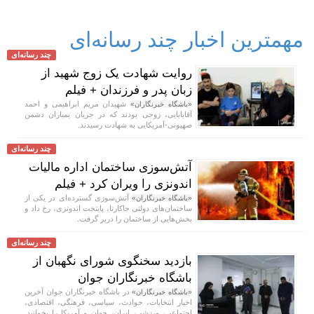
مهمترین اخبار چند رسانه‌ای
چند رسانه‌ای
روایت شهادت یک زوج شهید از
زبان پدر و فرزندان + فیلم
شهیدان مریم ابراهیمی و احمد
«باشگاه خبرنگاران»
آقابابایی، زوجی بودند که در جریان بمباران دشمن
صهیونی-آمریکایی به شهادت رسیدند.
چند رسانه‌ای
آتش‌سوزی ساختمان اداره مالیات
اندونزی را ویران کرد + فیلم
آتش‌سوزی گسترده‌ای در یکی از
«باشگاه خبرنگاران»
ساختمان‌های دولتی جاکارتا، پایتخت اندونزی، رخ داد و
بخش‌هایی از ساختمان را دربر گرفت.
چند رسانه‌ای
بازدید سخنگوی شورای نگهبان از
باشگاه خبرنگاران جوان
در باشگاه خبرنگاران جوان آخرین
«باشگاه خبرنگاران»
اخبار انتخابات، حوادث، سیاسی، فرهنگی، اقتصادی،
اجتماعی، ورزشی، ایران، جهان و آمریکا را بخوانید.