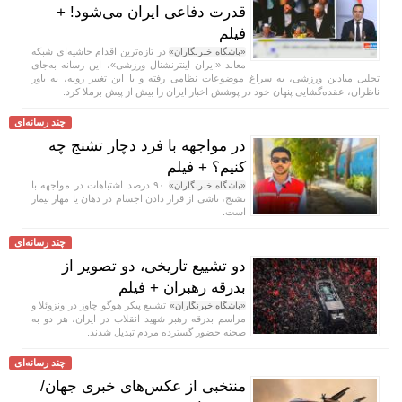
قدرت دفاعی ایران می‌شود! +
فیلم
در تازه‌ترین اقدام حاشیه‌ای شبکه
«باشگاه خبرنگاران»
معاند «ایران اینترنشنال ورزشی»، این رسانه به‌جای
تحلیل میادین ورزشی، به سراغ موضوعات نظامی رفته و با این تغییر رویه، به باور
ناظران، عقده‌گشایی پنهان خود در پوشش اخبار ایران را بیش از پیش برملا کرد.
چند رسانه‌ای
در مواجهه با فرد دچار تشنج چه
کنیم؟ + فیلم
۹۰ درصد اشتباهات در مواجهه با
«باشگاه خبرنگاران»
تشنج، ناشی از قرار دادن اجسام در دهان یا مهار بیمار
است.
چند رسانه‌ای
دو تشییع تاریخی، دو تصویر از
بدرقه رهبران + فیلم
تشییع پیکر هوگو چاوز در ونزوئلا و
«باشگاه خبرنگاران»
مراسم بدرقه رهبر شهید انقلاب در ایران، هر دو به
صحنه حضور گسترده مردم تبدیل شدند.
چند رسانه‌ای
منتخبی از عکس‌های خبری جهان/