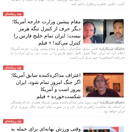
کلیپ، عکس، فیلم و نرم‌افزار دانلود کنید.
چند رسانه‌ای
مقام پیشین وزارت خارجه آمریکا؛
دیگر حرف از کنترل تنگه هرمز
نیست؛ ایران تمام خلیج فارس را
کنترل می‌کند! + فیلم
افسر سابق تفنگداران دریایی و مقام پیشین وزارت خارجه آمریکا،
«باشگاه خبرنگاران»
اعلام کرد که ایران عملاً کنترل کامل خلیج فارس را در دست دارد و این آبراه را به
«دریاچه اختصاصی» خود تبدیل کرده است.
چند رسانه‌ای
اعتراف مذاکره‌کننده سابق آمریکا:
اگر جنگ امروز تمام شود، ایران
پیروز است و آمریکا
شکست‌خورده + فیلم
آرون دیوید میلر، مذاکره‌کننده پیشین آمریکا، هشدار داد که واشنگتن
«باشگاه خبرنگاران»
در آستانه یک شکست راهبردی قرار دارد و در صورت پایان فوری جنگ، پیروزی از آنِ
ایران خواهد بود.
چند رسانه‌ای
وقتی ورزش بهانه‌ای برای حمله به