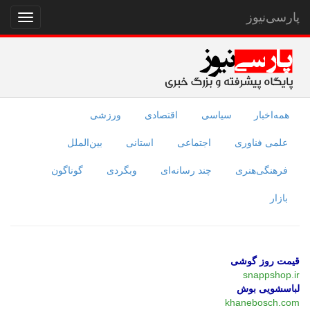
پارسی‌نیوز
نمایش
منو
همه‌اخبار
سیاسی
اقتصادی
ورزشی
علمی فناوری
اجتماعی
استانی
بین‌الملل
فرهنگی‌هنری
چند رسانه‌ای
وبگردی
گوناگون
بازار
قیمت روز گوشی
snappshop.ir
لباسشویی بوش
khanebosch.com