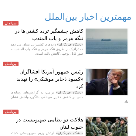
مهمترین اخبار بین‌الملل
بین‌الملل
کاهش چشمگیر تردد کشتی‌ها در
تنگه هرمز و باب المندب
داده‌های کشتیرانی نشان می دهد
«باشگاه خبرنگاران»
که ترافیک از طریق تنگه هرمز و تنگه باب المندب به
طور قابل توجهی کاهش یافته است.
بین‌الملل
رئیس جمهور آمریکا افشاگران
«کمبود ذخایر موشکی» را تهدید
کرد
ترامپ به گزارش‌های رسانه‌ها
«باشگاه خبرنگاران»
مبنی بر کاهش ذخایر موشکی پنتاگون واکنش نشان
داد.
بین‌الملل
هلاکت دو نظامی صهیونیست در
جنوب لبنان
ارتش رژیم صهیونیستی کشته
«باشگاه خبرنگاران»