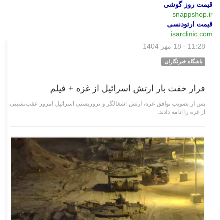
قیمت روز گوشی
snappshop.ir
قیمت ارتودنسی
isarclinic.com
11:28 - 18 مهر 1404
بین‌الملل
باشگاه خبرنگاران
فرار خفت بار ارتش اسرائیل از غزه + فیلم
پس از تصویب توافق غزه، ارتش اشغالگر و تروریستی اسرائیل امروز عقب‌نشینی
از غزه‌ را ادامه دادند.