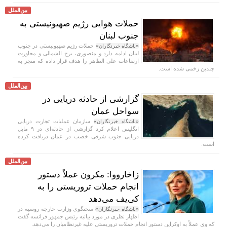
بین‌الملل
حملات هوایی رژیم صهیونیستی به
جنوب لبنان
حملات رژیم صهیونیستی در جنوب
«باشگاه خبرنگاران»
لبنان ادامه دارد و منصوری، برج الشمالی و مجاورت
ارتفاعات علی الطاهر را هدف قرار داده که منجر به
چندین زخمی شده است.
بین‌الملل
گزارشی از حادثه دریایی در
سواحل عمان
سازمان عملیات تجارت دریایی
«باشگاه خبرنگاران»
انگلیس اعلام کرد گزارشی از حادثه‌ای در ۹ مایل
دریایی جنوب شرقی خصب در عمان دریافت کرده
است.
بین‌الملل
زاخارووا: مکرون عملاً دستور
انجام حملات تروریستی را به
کی‌یف می‌دهد
سخنگوی وزارت خارجه روسیه در
«باشگاه خبرنگاران»
اظهار نظری در مورد بیانیه رئیس جمهور فرانسه گفت
که وی عملاً به اوکراین دستور انجام حملات تروریستی علیه غیرنظامیان را می‌دهد.