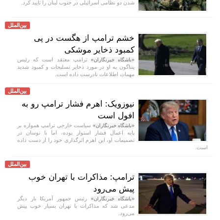
شدن دو نظامی اسرائیلی در جنوب لبنان را تایید کرد.
بین‌الملل
خشم ترامپ از هگست در پی
کمبود ذخایر موشکی
ترامپ معتقد است که رئیس
«باشگاه خبرنگاران»
پنتاگون به او در مورد ذخایر تسلیحات و کمبود شدید
مهمات اطلاعات نادرست داده است.
بین‌الملل
نیوزویک: اهرم فشار ترامپ رو به
افول است
سیاست خارجی ترامپ همواره بر
«باشگاه خبرنگاران»
پایه اعمال فشار استوار بوده، اما با نوسان در
تصمیمات او، این اهرم اثرگذاری خود را از دست داده
است.
بین‌الملل
ترامپ: مذاکرات با تهران خوب
پیش می‌رود
رئیس جمهور آمریکا بار دیگر
«باشگاه خبرنگاران»
مدعی شد که مذاکرات با تهران بسیار خوب پیش
می‌رود.