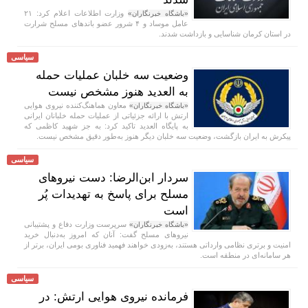
وزارت اطلاعات اعلام کرد: ۲۱
«باشگاه خبرنگاران»
عامل موساد و ۴ شرور عضو باند‌های مسلح شرارت
در استان کرمان شناسایی و بازداشت شدند.
سیاسی
وضعیت سه خلبان عملیات حمله
به العدید هنوز مشخص نیست
معاون هماهنگ‌کننده نیروی هوایی
«باشگاه خبرنگاران»
ارتش با ارائه جزئیاتی از عملیات حمله خلبانان ایرانی
به پایگاه العدید تاکید کرد: به جز شهید کاظمی که
پیکرش به ایران بازگشت، وضعیت سه خلبان دیگر هنوز به‌طور دقیق مشخص نیست.
سیاسی
سردار ابن‌الرضا: دست نیرو‌های
مسلح برای پاسخ به تهدیدات پُر
است
سرپرست وزارت دفاع و پشتیبانی
«باشگاه خبرنگاران»
نیرو‌های مسلح گفت: آنان که امروز به‌دنبال خرید
امنیت و برتری نظامی وارداتی هستند، به‌زودی خواهند فهمید فناوری بومی ایران، برتر از
هر سامانه‌ای در منطقه است.
سیاسی
فرمانده نیروی هوایی ارتش: در