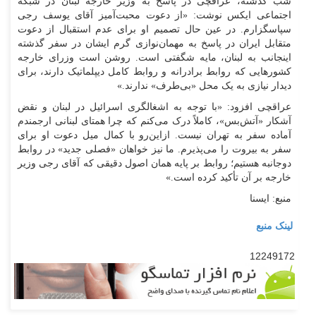
شب گذشته، عراقچی در پاسخ به وزیر خارجه لبنان در شبکه
اجتماعی ایکس نوشت: «از دعوت محبت‌آمیز آقای یوسف رجی
سپاسگزارم. در عین حال تصمیم او برای عدم استقبال از دعوت
متقابل ایران در پاسخ به مهمان‌نوازی گرم ایشان در سفر گذشته
اینجانب به لبنان، مایه شگفتی است. روشن است وزرای خارجه
کشور‌هایی که روابط برادرانه و روابط کامل دیپلماتیک دارند، برای
دیدار نیازی به یک محل «بی‌طرف» ندارند.»
عراقچی افزود: «با توجه به اشغالگری اسرائیل در لبنان و نقض
آشکار «آتش‌بس»، کاملاً درک می‌کنم که چرا همتای لبنانی ارجمندم
آماده سفر به تهران نیست. ازاین‌رو با کمال میل دعوت او برای
سفر به بیروت را می‌پذیرم. ما نیز خواهان «فصلی جدید» در روابط
دوجانبه هستیم؛ روابط بر پایه همان اصول دقیقی که آقای رجی وزیر
خارجه بر آن تأکید کرده است.»
منبع: ایسنا
لینک منبع
12249172