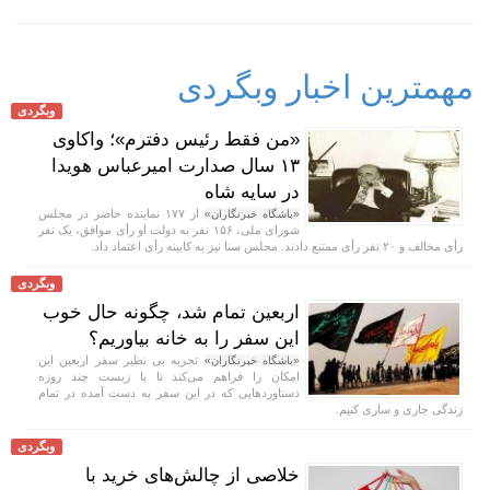
مهمترین اخبار وبگردی
وبگردی
«من فقط رئیس دفترم»؛ واکاوی
۱۳ سال صدارت امیرعباس هویدا
در سایه شاه
از ۱۷۷ نماینده حاضر در مجلس
«باشگاه خبرنگاران»
شورای ملی، ۱۵۶ نفر به دولت او رأی موافق، یک نفر
رأی مخالف و ۲۰ نفر رأی ممتنع دادند. مجلس سنا نیز به کابینه رأی اعتماد داد.
وبگردی
اربعین تمام شد، چگونه حال خوب
این سفر را به خانه بیاوریم؟
تجربه بی نظیر سفر اربعین این
«باشگاه خبرنگاران»
امکان را فراهم می‌کند تا با زیست چند روزه
دستاورد‌هایی که در این سفر به دست آمده در تمام
زندگی جاری و ساری کنیم.
وبگردی
خلاصی از چالش‌های خرید با