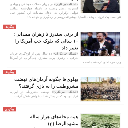
در جریان حملات موشکی و پهپادی
«باشگاه خبرنگاران»
گسترده ارتش روسیه در بامداد چهارشنبه، پدافند
هوایی اوکراین به اذعان مقامات این کشور حتی
نتوانست یک فروند موشک بالستیک پیشرفته روسی را رهگیری و منهدم کند.
وبگردی
از برنی سندرز تا زهران ممدانی؛
۱۰ سالی که بلوک چپ آمریکا را
تغییر داد
ده سال پس از اوج‌گیری جریان
«باشگاه خبرنگاران»
مترقی با رهبری برنی سندرز، چپ‌گرایی در آمریکا
وارد مرحله‌ای تازه شده است.
وبگردی
پهلوی‌ها چگونه آرمان‌های نهضت
مشروطیت را به بازی گرفتند؟
نهضت مشروطه در ایران،
«باشگاه خبرنگاران»
فرایندی بود که بر بستر عدالت‌خواهی شکل گرفت.
وبگردی
همه محله‌های هزار ساله
مشهدالرضا (ع)