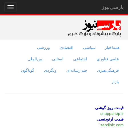
پارسی‌نیوز
نمایش
منو
همه‌اخبار
سیاسی
اقتصادی
ورزشی
علمی فناوری
اجتماعی
استانی
بین‌الملل
فرهنگی‌هنری
چند رسانه‌ای
وبگردی
گوناگون
بازار
قیمت روز گوشی
snappshop.ir
قیمت ارتودنسی
isarclinic.com