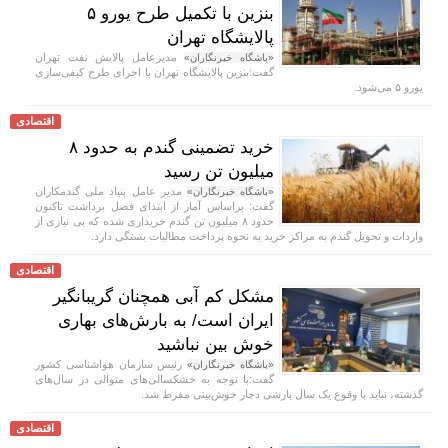
بنزین با تکمیل طرح یورو ۵
پالایشگاه تهران
مدیرعامل پالایش نفت تهران
«باشگاه خبرنگاران»
گفت:بنزین پالایشگاه تهران با اجرای طرح کیفی‌سازی
یورو ۵ می‌شود.
اقتصادی
خرید تضمینی گندم به حدود ۸
میلیون تن رسید
مدیر عامل بنیاد ملی گندمکاران
«باشگاه خبرنگاران»
گفت: براساس آمار از ابتدای فصل برداشت تاکنون
حدود ۸ میلیون تن گندم خریداری شده که بی نیازی از
واردات و تحویل گندم به مراکز خرید به نحوه پرداخت مطالبات بستگی دارد.
اقتصادی
مشکل کم آبی همچنان گریبانگیر
ایران است/ به بارش‌های بهاری
خوش بین نباشید
رئیس سازمان هواشناسی کشور
«باشگاه خبرنگاران»
گفت:با توجه به خشکسالی‌های متوالی در سال‌های
گذشته، نباید با وقوع یک سال بارشی دچار خوش‌بینی مفرط شد.
اقتصادی