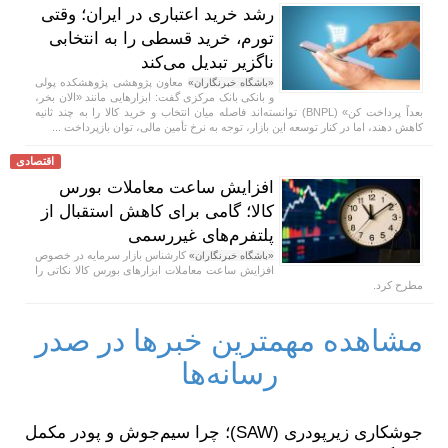
رشد خرید اعتباری در ایران؛ وقتی
تورم، خرید قسطی را به انتخابی
ناگزیر تبدیل می‌کند
معاون پژوهشی پژوهشکده پولی
«باشگاه خبرنگاران»
و بانکی بانک مرکزی گفت: ابزار‌هایی مانند «الان بخر،
بعداً پرداخت کن» (BNPL) توانسته‌اند فاصله میان انتخاب و خرید کالا را به چند ثانیه
کاهش دهند، اما در کنار توسعه این بازار، توجه به نرخ تأمین مالی، توان بازپرداخت ...
اقتصادی
افزایش ساعت معاملات بورس
کالا؛ گامی برای کاهش استقبال از
پلتفرم‌های غیررسمی
کارشناس بازار سرمایه در خصوص
«باشگاه خبرنگاران»
افزایش ساعت معاملات ابزارهای بورس کالا نکاتی را
مطرح کرد.
مشاهده مهمترین خبرها در صدر
رسانه‌ها
جوشکاری زیرپودری (SAW)؛ چرا سیم‌جوش و پودر مکمل