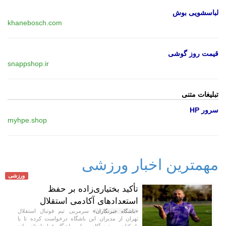
لباسشویی بوش
khanebosch.com
قیمت روز گوشی
snappshop.ir
تبلیغات متنی
سرور HP
myhpe.shop
مهمترین اخبار ورزشی
ورزشی
تأکید بختیاری‌زاده بر حفظ
استعداد‌های آکادمی استقلال
سرمربی تیم فوتبال استقلال
«باشگاه خبرنگاران»
تهران از مدیران این باشگاه درخواست کرده تا با
بازیکنان مستعد آکادمی این باشگاه قرارداد‌های بلند