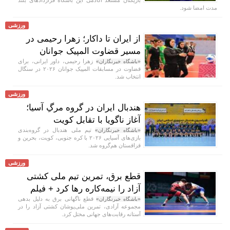
مدت امضا شود.
ورزشی
از ایران تا داکار؛ زهرا رحیمی در
مسیر قضاوت المپیک جوانان
زهرا رحیمی، داور ایرانی، برای
«باشگاه خبرنگاران»
قضاوت در مسابقات المپیک جوانان ۲۰۲۶ در سنگال
انتخاب شد.
ورزشی
هندبال ایران در گروه مرگِ آسیا؛
آغاز ناگویا با تقابل کویت
تیم ملی هندبال در گروه‌بندی
«باشگاه خبرنگاران»
بازی‌های آسیایی ۲۰۲۶ با کره جنوبی، کویت، بحرین و
قزاقستان هم‌گروه شد.
ورزشی
قطع برق، تمرین تیم ملی کشتی
آزاد را نیمه‌کاره رها کرد + فیلم
قطع ناگهانی برق به دلیل بدهی
«باشگاه خبرنگاران»
مجموعه آزادی، تمرین ملی‌پوشان کشتی آزاد را در
آستانه رقابت‌های جهانی مختل کرد.