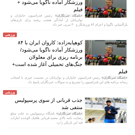
ورزشکار آماده ناگویا می‌شود +
فیلم
رئیس فدراسیون جانبازان و
«باشگاه خبرنگاران»
توان‌یابان از آمادگی هشت رشته برای بازی‌های
پاراآسیایی ناگویا و اعزام ۸۴ ورزشکار و ۳۰ مربی خبر داد.
ورزشی
کوهپایه‌زاده: کاروان ایران با ۸۴
ورزشکار آماده ناگویا می‌شود/
برنامه ریزی برای معلولان
جنگ‌های تحمیلی آغاز شده است+
فیلم
رئیس فدراسیون جانبازان و توان‌یابان در نشست خبری با اصحاب
«باشگاه خبرنگاران»
رسانه برنامه های این فدراسیون را تشریح و به سوالات خبرنگاران پاسخ داد.
ورزشی
جذب قربانی از سوی پرسپولیس
منتفی شد
باشگاه پرسپولیس به علت مبلغ
«باشگاه خبرنگاران»
رضایت نامه بالای محمد قربانی هافبک الوحده امارات
قید این بازیکن را زد.