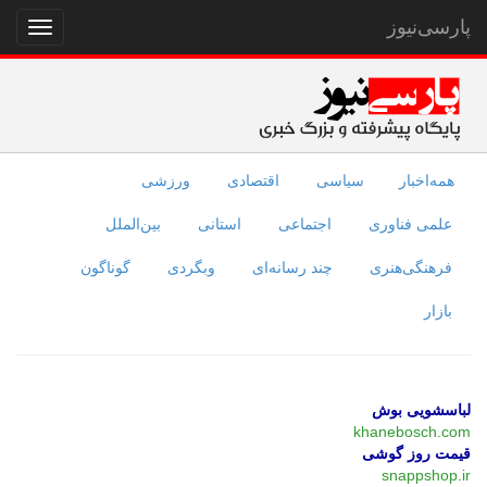
پارسی‌نیوز
نمایش
منو
همه‌اخبار
سیاسی
اقتصادی
ورزشی
علمی فناوری
اجتماعی
استانی
بین‌الملل
فرهنگی‌هنری
چند رسانه‌ای
وبگردی
گوناگون
بازار
لباسشویی بوش
khanebosch.com
قیمت روز گوشی
snappshop.ir