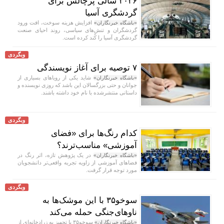
۲۰۲۶ سالی پرچالش برای
گردشگری آسیا
افزایش هزینه سوخت، افت ورود
«باشگاه خبرنگاران»
گردشگران و تنش‌های سیاسی، روند احیای صنعت
گردشگری آسیا را کُند کرده است.
وبگردی
۷ توصیه برای آغاز نویسندگی
شاید یکی از رویا‌های بسیاری از
«باشگاه خبرنگاران»
جوانان و حتی بزرگسالان این باشد که روزی نویسنده و
داستانی منتشرشده با نام خود داشته باشند.
وبگردی
کدام رنگ‌ها برای «فضای
آموزشی» مناسب‌ترند؟
در یک پژوهش تازه، اثر رنگ در
«باشگاه خبرنگاران»
فضا‌های آموزشی از زاویه تجربه واقعی‌تر دانشجویان
مورد توجه قرار گرفت.
وبگردی
سوخو۳۵ با این موشک‌ها به
ناوهای‌جنگی حمله می‌کند
سوخو۳۵ با تجهیز به زرادخانه‌ای از
«باشگاه خبرنگاران»