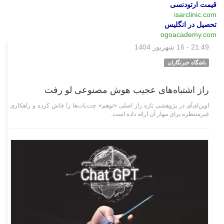
قیمت ارتودنسی
isarclinic.com
تحصیل در انگلیس
ogoacademy.com
21:49 - 16 شهریور 1404
وبگردی
باشگاه خبرنگاران
راز اشتباه‌های عجیب هوش مصنوعی لو رفت
اوپن‌ای‌آی در پژوهشی تازه راز اصلی «توهم‌» چت‌بات‌ها را فاش کرده و راهکاری
غیرمنتظره برای مهار آن ارائه داده است.