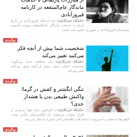
ماندگار عام‌المنفعه در کارنامه
فیروزآبادی
نام آیت‌الله فیروزآبادی در تاریخ
«باشگاه خبرنگاران»
ایران با خدمات ماندگار عام‌المنفعه به‌ویژه تأسیس
بیمارستان فیروزآبادی در شهرری عجین شده است.
وبگردی
شخصیت شما بیش از آنچه فکر
می‌کنید تغییر می‌کند
یک مطالعه جدید می‌گوید؛
«باشگاه خبرنگاران»
شخصیت انسان بسیار بیشتر از آنچه تصور می‌کنید
تغییر می‌کند.
وبگردی
تنگی انگشتر و کفش در گرما؛
واکنش طبیعی بدن یا هشدار
جدی؟
با افزایش دمای هوا، بسیاری از
«باشگاه خبرنگاران»
افراد متوجه می‌شوند که انگشترشان تنگ‌تر شده،
کفش‌ها به سختی پا می‌روند یا دست‌ها و پاهایشان کمی متورم به نظر می‌رسد.
وبگردی