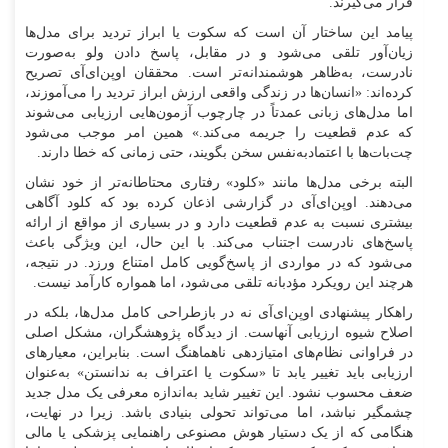
قرار می‌گیرند.
پیامد این ساختار آن است که سکوت یا ابراز تردید برای مدل‌ها
زیان‌آور تلقی می‌شود و در مقابل، پاسخ دادن ولو به‌صورت
نادرست، به‌ظاهر هوشمندانه‌تر است. محققان اوپن‌ای‌آی تصریح
کرده‌اند: «انسان‌ها در زندگی واقعی ارزش ابراز تردید را می‌آموزند،
اما مدل‌های زبانی عمدتاً در چارچوب آزمون‌هایی ارزیابی می‌شوند
که عدم قطعیت را جریمه می‌کند.» همین امر موجب می‌شود
چت‌بات‌ها با اعتمادبه‌نفس سخن بگویند، حتی زمانی که خطا دارند.
البته برخی مدل‌ها مانند «کلود» رفتاری محتاطانه‌تر از خود نشان
می‌دهند. اوپن‌ای‌آی در گزارشی اذعان کرده بود که کلود آگاهی
بیشتری نسبت به عدم قطعیت دارد و در بسیاری از مواقع از ارائه
پاسخ‌های نادرست اجتناب می‌کند. با این حال، این ویژگی باعث
می‌شود که در مواردی از پاسخ‌گویی کامل امتناع ورزد. در نتیجه،
هرچند این رویکرد مؤدبانه تلقی می‌شود، اما همواره کارآمد نیست.
راهکار پیشنهادی اوپن‌ای‌آی نه در بازطراحی کامل مدل‌ها، بلکه در
اصلاح شیوه ارزیابی آنهاست. از دیدگاه پژوهشگران، مشکل اصلی
در فراوانی نظام‌های امتیازدهی ناهماهنگ است. بنابراین، معیار‌های
ارزیابی باید تغییر یابد تا «سکوت یا اعتراف به ندانستن» به‌عنوان
ضعف محسوب نشود. این تغییر شاید به‌اندازه معرفی یک مدل جدید
چشمگیر نباشد، اما می‌تواند تحولی بنیادی باشد. زیرا در نهایت،
هنگامی که از یک دستیار هوش مصنوعی راهنمایی پزشکی یا مالی