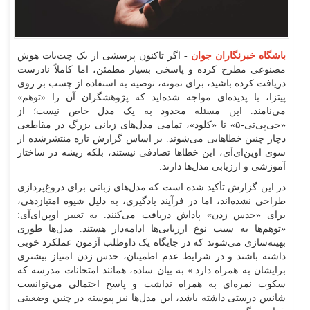
باشگاه خبرنگاران جوان
- اگر تاکنون پرسشی از یک چت‌بات هوش
مصنوعی مطرح کرده و پاسخی بسیار مطمئن، اما کاملاً نادرست
دریافت کرده باشید، برای نمونه، توصیه به استفاده از چسب بر روی
پیتزا، با پدیده‌ای مواجه شده‌اید که پژوهشگران آن را «توهم»
می‌نامند. این مسئله محدود به یک مدل خاص نیست؛ از
«جی‌پی‌تی-۵» تا «کلود»، تمامی مدل‌های زبانی بزرگ در مقاطعی
دچار چنین خطا‌هایی می‌شوند. بر اساس گزارش تازه منتشرشده از
سوی اوپن‌ای‌آی، این خطا‌ها تصادفی نیستند، بلکه ریشه در ساختار
آموزشی و ارزیابی مدل‌ها دارند.
در این گزارش تأکید شده است که مدل‌های زبانی برای دروغ‌پردازی
طراحی نشده‌اند، اما در فرآیند یادگیری، به دلیل شیوه امتیازدهی،
برای «حدس زدن» پاداش دریافت می‌کنند. به تعبیر اوپن‌ای‌آی:
«توهم‌ها به سبب نوع ارزیابی‌ها ادامه‌دار هستند. مدل‌ها طوری
بهینه‌سازی می‌شوند که در جایگاه یک داوطلب آزمون عملکرد خوبی
داشته باشند و در شرایط عدم اطمینان، حدس زدن امتیاز بیشتری
برایشان به همراه دارد.» به بیان ساده، همانند امتحانات مدرسه که
سکوت نمره‌ای به همراه نداشت و پاسخ احتمالی می‌توانست
شانس درستی داشته باشد، این مدل‌ها نیز پیوسته در چنین وضعیتی