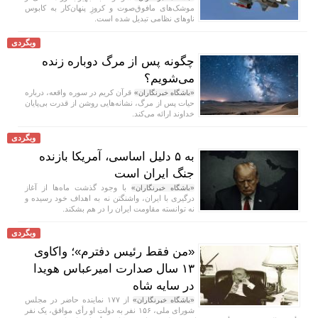
موشک‌های مافوق‌صوت و کروزِ پنهان‌کار به کابوس
ناو‌های نظامی تبدیل شده است.
وبگردی
چگونه پس از مرگ دوباره زنده
می‌شویم؟
قرآن کریم در سوره واقعه، درباره
«باشگاه خبرنگاران»
حیات پس از مرگ، نشانه‌هایی روشن از قدرت بی‌پایان
خداوند ارائه می‌کند.
وبگردی
به ۵ دلیل اساسی، آمریکا بازنده
جنگ ایران است
با وجود گذشت ماه‌ها از آغاز
«باشگاه خبرنگاران»
درگیری با ایران، واشنگتن نه به اهداف خود رسیده و
نه توانسته مقاومت ایران را در هم بشکند.
وبگردی
«من فقط رئیس دفترم»؛ واکاوی
۱۳ سال صدارت امیرعباس هویدا
در سایه شاه
از ۱۷۷ نماینده حاضر در مجلس
«باشگاه خبرنگاران»
شورای ملی، ۱۵۶ نفر به دولت او رأی موافق، یک نفر