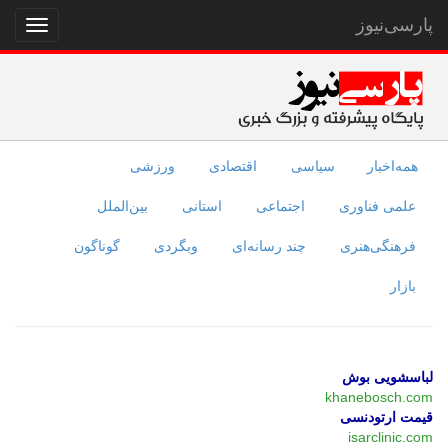
پارسی‌نیوز
نمایش
منو
همه‌اخبار
سیاسی
اقتصادی
ورزشی
علمی فناوری
اجتماعی
استانی
بین‌الملل
فرهنگی‌هنری
چند رسانه‌ای
وبگردی
گوناگون
بازار
لباسشویی بوش
khanebosch.com
قیمت ارتودنسی
isarclinic.com