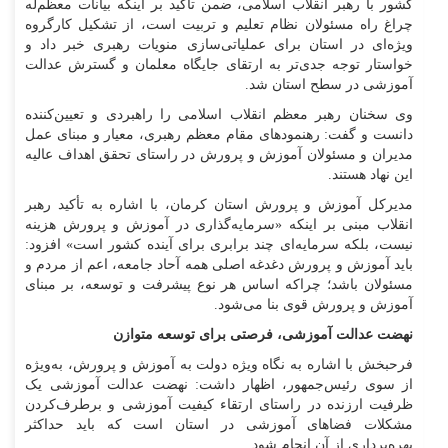
کشور با رهبر انقلاب اسلامی، ضمن تأکید بر اینکه بیانات معظم‌له
چراغ راه مسئولان نظام تعلیم و تربیت است، از تشکیل کارگروه
ویژه‌ای در استان برای عملیاتی‌سازی منویات رهبری خبر داد و
خواستار توجه جدی‌تر به ارتقای جایگاه معلمان و گسترش عدالت
آموزشی در سطح استان شد.
وی سخنان رهبر معظم انقلاب اسلامی را راهبردی و تعیین‌کننده
دانست و گفت: رهنمودهای مقام معظم رهبری، معیار و مبنای عمل
مدیران و مسئولان آموزش و پرورش در راستای تحقق اهداف عالیه
این نهاد هستند.
مدیرکل آموزش و پرورش استان کرمان، با اشاره به تأکید رهبر
انقلاب مبنی بر اینکه «سرمایه‌گذاری در آموزش و پرورش هزینه
نیست، بلکه سرمایه‌ای چند برابری برای آینده کشور است» افزود:
باید آموزش و پرورش دغدغه اصلی همه آحاد جامعه، اعم از مردم و
مسئولان باشد؛ چراکه اساس هر نوع پیشرفت و توسعه، بر مبنای
آموزش و پرورش قوی بنا می‌شود.
نهضت عدالت آموزشی، فرصتی برای توسعه متوازن
فرحبخش با اشاره به نگاه ویژه دولت به آموزش و پرورش، به‌ویژه
از سوی رئیس‌جمهور، اظهار داشت: نهضت عدالت آموزشی یک
ظرفیت ارزنده در راستای ارتقاء کیفیت آموزشی و برطرف‌کردن
مشکلات فضاهای آموزشی در استان است که باید حداکثر
بهره‌برداری از آن انجام شود.