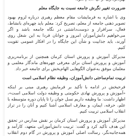
ضرورت تغییر نگرش جامعه نسبت به جایگاه معلم
وی با اشاره به فرمایشات مقام معظم رهبری درباره لزوم بهبود
تصویر ذهنی جامعه از معلم، تصریح کرد: معلم باید چهره‌ای بانشاط،
فعال، سرافراز و دوست‌داشتنی در نگاه جامعه باشد و اگر
می‌خواهیم دانش‌آموزان امروز و جوانان فردا به این شغل روی
آورند، باید جذابیت و شأن این جایگاه را در افکار عمومی تقویت
کنیم.
مدیرکل آموزش و پرورش استان کرمان همچنین از برنامه‌ریزی
آموزش و پرورش استان برای معرفی چهره‌های ماندگار معلمی و
معلمان موفق به‌عنوان الگوهایی الهام‌بخش برای جامعه خبر داد.
تربیت تمام‌ساحتی دانش‌آموزان، وظیفه نظام اسلامی است
فرحبخش در ادامه با تأکید بر فرمایش رهبری مبنی بر اینکه
«آموزش و پرورش نهادی حکومتی و وظیفه دولت اسلامی است»،
اظهار داشت: ما وظیفه داریم نسل جوان را تا پایان دوره متوسطه با
علم، حرفه، ایمان، و معارف اسلامی آشنا کنیم و آنان را در تراز
انقلاب اسلامی تربیت کنیم.
مدیرکل آموزش و پرورش استان کرمان بر نقش مدارس در تحقق
این هدف تأکید کرد و گفت: تربیت دانش‌آموزانی متعهد، کارآمد و
همه‌جانبه‌نگر، رسالت اصلی آموزش و پرورش در گام دوم انقلاب